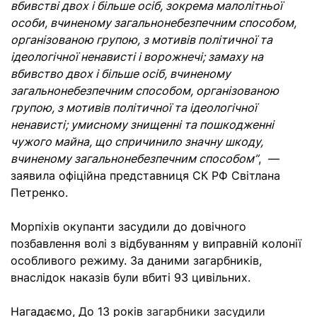
вбивстві двох і більше осіб, зокрема малолітньої
особи, вчиненому загальнонебезпечним способом,
організованою групою, з мотивів політичної та
ідеологічної ненависті і ворожнечі; замаху на
вбивство двох і більше осіб, вчиненому
загальнонебезпечним способом, організованою
групою, з мотивів політичної та ідеологічної
ненависті; умисному знищенні та пошкодженні
чужого майна, що спричинило значну шкоду,
вчиненому загальнонебезпечним способом”
, —
заявила офіційна представниця СК РФ Світлана
Петренко.
Морпіхів окупанти засудили до довічного
позбавлення волі з відбуванням у виправній колонії
особливого режиму. За даними загарбників,
внаслідок наказів були вбиті 93 цивільних.
Нагадаємо, До 13 років
загарбники засудили