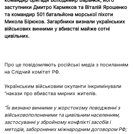
командир бригади Володимир Баранюк, його
заступники Дмитро Кармяков та Віталій Ярошенко
та командир 501 батальйона морської піхоти
Микола Бірюков. Загарбники визнали українських
військових винними у вбивстві майже сотні
цивільних.
Про це повідомляють російські медіа з посиланням
на Слідчий комітет РФ.
Українським військовим окупанти інкримінували
“накази про вбивства мирних жителів.
“Їх визнано винними у жорстокому поводженні з
військовополоненими та цивільним населенням,
застосуванні у збройному конфлікті засобів і
методів, заборонених міжнародним договором РФ;