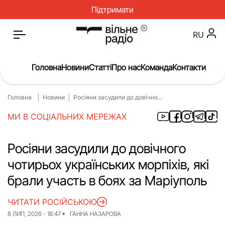
Підтримати
RU
Головна
Новини
Статті
Про нас
Команда
Контакти
Головна
Новини
Росіяни засудили до довічно...
Головна
Новини
МИ В СОЦІАЛЬНИХ МЕРЕЖАХ
Статті
Окупація
Про нас
Війна
Росіяни засудили до довічного
чотирьох українських морпіхів, які
Гроші
Освіта
брали участь в боях за Маріуполь
Інструкції
Медицина
ЧИТАТИ РОСІЙСЬКОЮ
ЖКГ
Історія
8 ЛИП, 2026 - 18:47
ГАННА НАЗАРОВА
Культура
Інтерв’ю