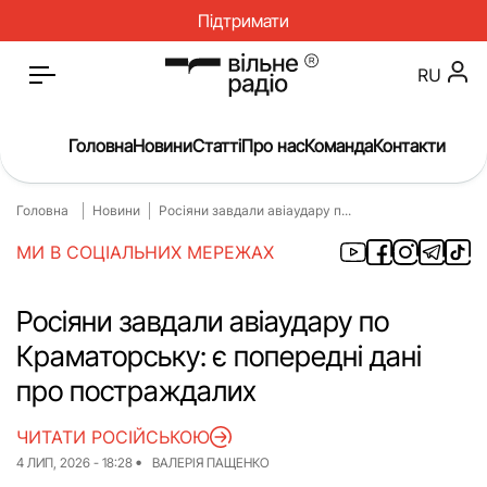
Підтримати
RU
Головна
Новини
Статті
Про нас
Команда
Контакти
Головна
Новини
Росіяни завдали авіаудару п...
Головна
Новини
МИ В СОЦІАЛЬНИХ МЕРЕЖАХ
Статті
Окупація
Про нас
Війна
Росіяни завдали авіаудару по
Краматорську: є попередні дані
Гроші
Освіта
про постраждалих
Інструкції
Медицина
ЧИТАТИ РОСІЙСЬКОЮ
ЖКГ
Історія
4 ЛИП, 2026 - 18:28
ВАЛЕРІЯ ПАЩЕНКО
Культура
Інтерв’ю