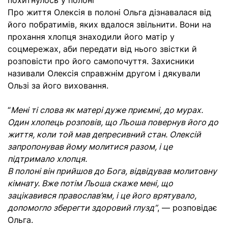
похитнулось у полоні
Про життя Олексія в полоні Ольга дізнавалася від
його побратимів, яких вдалося звільнити. Вони на
прохання хлопця знаходили його матір у
соцмережах, аби передати від нього звістки й
розповісти про його самопочуття. Захисники
називали Олексія справжнім другом і дякували
Ользі за його виховання.
“
Мені ті слова як матері дуже приємні, до мурах.
Один хлопець розповів, що Льоша повернув його до
життя, коли той мав депресивний стан. Олексій
запропонував йому молитися разом, і це
підтримало хлопця.
В полоні він прийшов до Бога, відвідував молитовну
кімнату. Вже потім Льоша скаже мені, що
зацікавився православ’ям, і це його врятувало,
допомогло зберегти здоровий глузд”
, — розповідає
Ольга.