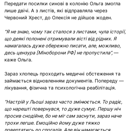
Передати посилки синові в колонію Ольга змогла
лише двічі. А з листів, які відправляла через
Червоний Хрест, до Олексія не дійшов жоден.
“Я не знаю, чому так сталося з листами, чула історії,
що деякі полонені отримували вісті від рідних. Я
намагалась дуже обережно писати, але, можливо,
десь цензура [Міноборони РФ] не пропустила”,
—
каже Ольга.
Зараз хлопець проходить медичні обстеження та
займається відновленням документів. Попереду
—
лікування, фізична та психологічна реабілітація.
“Настрій у Льоші зараз часто змінюється. То радіє,
що нарешті повернувся, то дуже сумує. Першу ніч
просив снодійне, бо не міг сам заснути, зараз наче
трохи легше. Емоційно йому дуже тяжко
повертатись до спогадів. Але він намагається