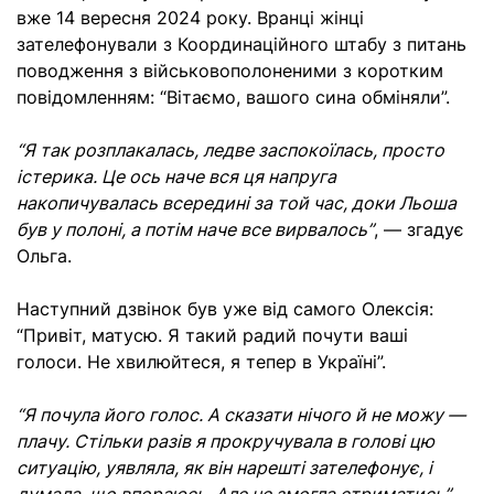
вже 14 вересня 2024 року. Вранці жінці
зателефонували з Координаційного штабу з питань
поводження з військовополоненими з коротким
повідомленням: “Вітаємо, вашого сина обміняли”.
“Я так розплакалась, ледве заспокоїлась, просто
істерика. Це ось наче вся ця напруга
накопичувалась всередині за той час, доки Льоша
був у полоні, а потім наче все вирвалось”
, — згадує
Ольга.
Наступний дзвінок був уже від самого Олексія:
“Привіт, матусю. Я такий радий почути ваші
голоси. Не хвилюйтеся, я тепер в Україні”.
“Я почула його голос. А сказати нічого й не можу —
плачу. Стільки разів я прокручувала в голові цю
ситуацію, уявляла, як він нарешті зателефонує, і