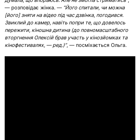
думала, що впораюсь. Але не змогла стриматись”
,
— розповідає жінка. —
“Його спитали, чи можна
[його] зняти на відео під час дзвінка, погодився.
Звиклий до камер, навіть попри те, що довелось
пережити, кіношна дитина (до повномасштабного
вторгнення Олексій брав участь у кінозйомках та
кінофестивалях, — ред.)”
, — посміхається Ольга.