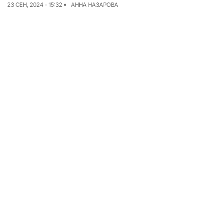
23 СЕН, 2024 - 15:32
АННА НАЗАРОВА
Команда
Авторы
Редакционная
политика