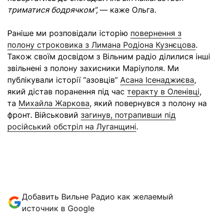
триматися бодрячком”,
—
каже Ольга.
Раніше ми розповідали історію
повернення з
полону строковика з Лимана Родіона Кузнєцова
.
Також
своїм досвідом з Вільним радіо ділилися інші
звільнені з полону захисники Маріуполя. Ми
публікували історії “азовців”
Асана Ісенаджиєва
,
який дістав поранення під час
теракту в Оленівці
,
та
Михайла Жаркова
, який повернувся з полону на
фронт. Військовий
загинув, потрапивши під
російський обстріл на Луганщині
.
Добавить Вильне Радио как желаемый
источник в Google