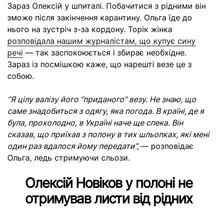
Зараз Олексій у шпиталі. Побачитися з рідними він
зможе після закінчення карантину. Ольга їде до
нього на зустріч з-за кордону. Торік жінка
розповідала нашим журналістам, що купує сину
речі
—
так заспокоюється і збирає необхідне.
Зараз із посмішкою каже, що нарешті везе це з
собою.
“Я цілу валізу його “приданого” везу. Не знаю, що
саме знадобиться з одягу, яка погода. В країні, де я
була, прохолодно, в Україні наче ще спека. Він
сказав, що приїхав з полону в тих шльопках, які мені
один раз вдалося йому передати”,
— розповідає
Ольга, ледь стримуючи сльози.
Олексій Новіков у полоні не
отримував листи від рідних