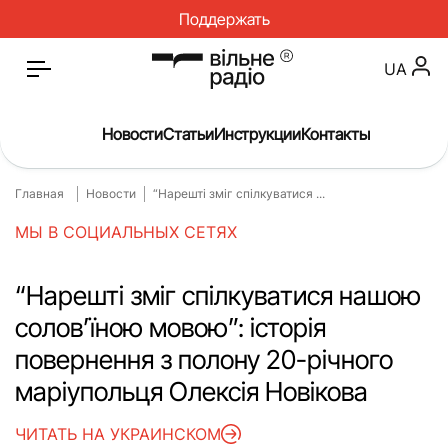
Поддержать
UA
Новости
Статьи
Инструкции
Контакты
Главная
Новости
“Нарешті зміг спілкуватися ...
Главная
Новости
МЫ В СОЦИАЛЬНЫХ СЕТЯХ
Статьи
Медицина
О нас
Инструкции
“Нарешті зміг спілкуватися нашою
солов’їною мовою”: історія
Спорт
Интервью
повернення з полону 20-річного
Досье
Репортаж
маріупольця Олексія Новікова
Блог
Проекты
ЧИТАТЬ НА УКРАИНСКОМ
Спецпроекты
Архив проектов