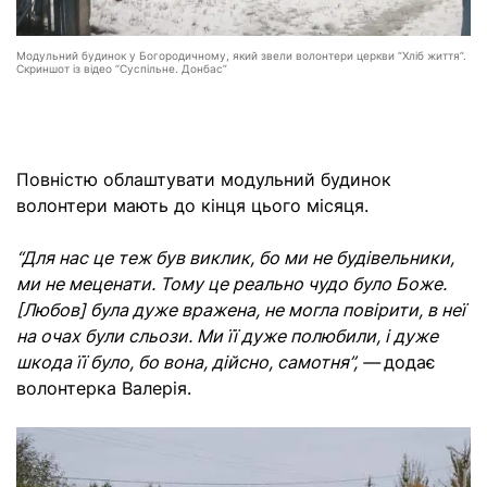
Модульний будинок у Богородичному, який звели волонтери церкви “Хліб життя”.
Скриншот із відео “Суспільне. Донбас”
Повністю облаштувати модульний будинок
волонтери мають до кінця цього місяця.
“Для нас це теж був виклик, бо ми не будівельники,
ми не меценати. Тому це реально чудо було Боже.
[Любов] була дуже вражена, не могла повірити, в неї
на очах були сльози. Ми її дуже полюбили, і дуже
шкода її було, бо вона, дійсно, самотня”, —
додає
волонтерка Валерія.