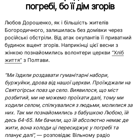
погребі, бо її дім згорів
Любов Дорошенко, як і більшість жителів
Богородичного, залишилась без домівки через
російські обстріли. Від атак окупантів її приватний
будинок вщент згорів. Наприкінці цієї весни з
жінкою познайомились волонтери церкви
“Хліб
життя”
з Полтави.
“Ми їздили роздавати гуманітарні набори,
буржуйки, дрова від нашої церкви. Проїжджали на
Святогірськ повз це село. Виявилося, що міст
розбитий, ми не можемо проїхати далі, тому ми
ходили селом, спілкувалися з людьми, молилися за
них. Так ми познайомились з бабушкою Любою, їй
десь 64-65. Ми бачили, що їй абсолютно немає де
жити, вона холоди ці пересиджує у погребі та
планує далі”,
— розповідає Вільному радіо