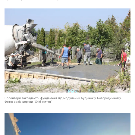
Волонтери закладають фундамент під модульний будинок у Богородичному.
Фото: архів церкви “Хліб життя”