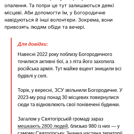
опалення. Та попри це тут залишаються деякі
місцеві. Аби допомогти їм, у Богородичне
навідуються й інші волонтери. Зокрема, вони
привозять людям обіди та вечері.
Для довідки:
Навесні 2022 року поблизу Богородичного
точилися активні бої, а з літа його захопила
російська армія. Тут майже вщент знищили всі
будівлі у селі.
Торік, у вересні, ЗСУ звільнили Богородичне. У
2023-му році понад 30 місцевих повернулися
сюди та відновлюють свої понівечені будинки.
Загалом у Святогірській громаді зараз
мешкають 2800 людей
, близько 980 із них — у
самому Святогірську. Значна частина території