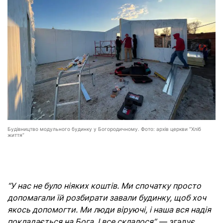
Будівництво модульного будинку у Богородичному. Фото: архів церкви “Хліб
життя”
“У нас не було ніяких коштів. Ми спочатку просто
допомагали їй розбирати завали будинку, щоб хоч
якось допомогти. Ми люди віруючі, і наша вся надія
покладається на Бога. І все склалося”,
— згадує