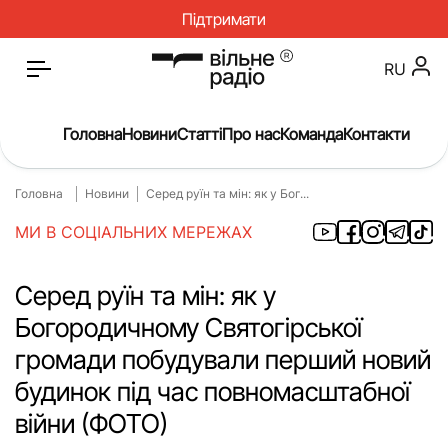
Підтримати
RU
Головна
Новини
Статті
Про нас
Команда
Контакти
Головна
Новини
Серед руїн та мін: як у Бог...
Головна
Новини
МИ В СОЦІАЛЬНИХ МЕРЕЖАХ
Статті
Окупація
Про нас
Війна
Серед руїн та мін: як у
Богородичному Святогірської
Гроші
Освіта
громади побудували перший новий
Інструкції
Медицина
будинок під час повномасштабної
ЖКГ
Історія
війни (ФОТО)
Культура
Інтерв’ю