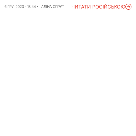
ЧИТАТИ РОСІЙСЬКОЮ
6 ГРУ, 2023 - 13:44
АЛІНА СПРУТ
Досьє
Репортажі
Блог
Проєкти
Команда
Реклама
Редакційна політика