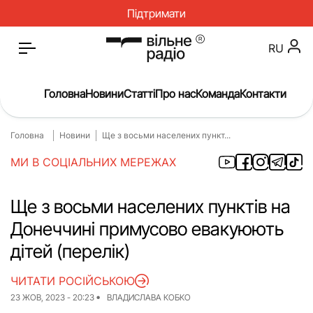
Підтримати
RU
Головна
Новини
Статті
Про нас
Команда
Контакти
Головна
Новини
Ще з восьми населених пункт...
Головна
Новини
МИ В СОЦІАЛЬНИХ МЕРЕЖАХ
Статті
Окупація
Про нас
Війна
Ще з восьми населених пунктів на
Донеччині примусово евакуюють
Гроші
Освіта
дітей (перелік)
Інструкції
Медицина
ЧИТАТИ РОСІЙСЬКОЮ
ЖКГ
Історія
23 ЖОВ, 2023 - 20:23
ВЛАДИСЛАВА КОБКО
Культура
Інтерв’ю