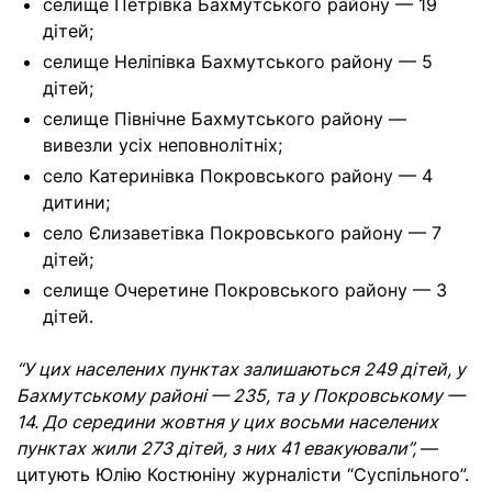
селище Петрівка Бахмутського району — 19
дітей;
селище Неліпівка Бахмутського району — 5
дітей;
селище Північне Бахмутського району —
вивезли усіх неповнолітніх;
село Катеринівка Покровського району — 4
дитини;
село Єлизаветівка Покровського району — 7
дітей;
селище Очеретине Покровського району — 3
дітей.
“У цих населених пунктах залишаються 249 дітей, у
Бахмутському районі — 235, та у Покровському —
14. До середини жовтня у цих восьми населених
пунктах жили 273 дітей, з них 41 евакуювали”,
—
цитують Юлію Костюніну журналісти “Суспільного”.