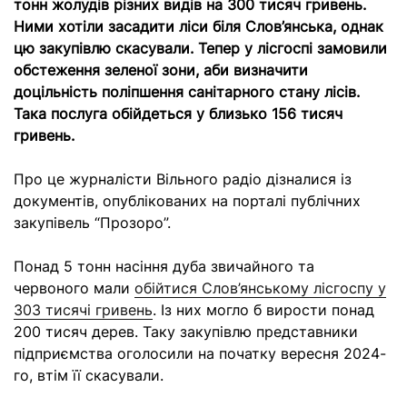
тонн жолудів різних видів на 300 тисяч гривень.
Ними хотіли засадити ліси біля Слов’янська, однак
цю закупівлю скасували. Тепер у лісгоспі замовили
обстеження зеленої зони, аби визначити
доцільність поліпшення санітарного стану лісів.
Така послуга обійдеться у близько 156 тисяч
гривень.
Про це журналісти Вільного радіо дізналися із
документів, опублікованих на порталі публічних
закупівель “Прозоро”.
Понад 5 тонн насіння дуба звичайного та
червоного мали
обійтися Слов’янському лісгоспу у
303 тисячі гривень
. Із них могло б вирости понад
200 тисяч дерев. Таку закупівлю представники
підприємства оголосили на початку вересня 2024-
го, втім її скасували.