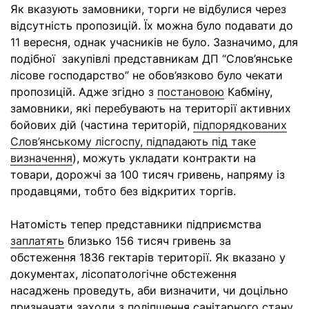
Як вказують замовники, торги не відбулися через
відсутність пропозицій. Їх можна було подавати до
11 вересня, однак учасників не було. Зазначимо, для
подібної закупівлі представникам ДП “Слов’янське
лісове господарство” не обов’язково було чекати
пропозицій. Адже згідно з
постановою
Кабміну,
замовники, які перебувають на території активних
бойових дій (частина територій,
підпорядкованих
Слов’янському лісгоспу, підпадають під таке
визначення
), можуть укладати контракти на
товари, дорожчі за 100 тисяч гривень, напряму із
продавцями, тобто без відкритих торгів.
Натомість тепер представники підприємства
заплатять
близько 156 тисяч гривень за
обстеження 1836 гектарів території. Як вказано у
документах, лісопатологічне обстеження
насаджень проведуть, аби визначити, чи доцільно
призначати заходи з поліпшення санітарного стану