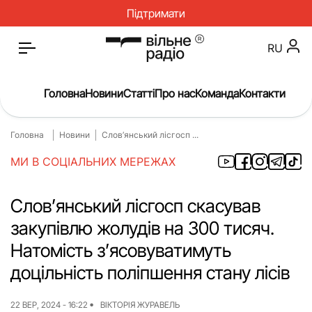
Підтримати
RU
Головна
Новини
Статті
Про нас
Команда
Контакти
Головна
Новини
Слов’янський лісгосп ...
Головна
Новини
МИ В СОЦІАЛЬНИХ МЕРЕЖАХ
Статті
Окупація
Про нас
Війна
Слов’янський лісгосп скасував
закупівлю жолудів на 300 тисяч.
Гроші
Освіта
Натомість з’ясовуватимуть
Інструкції
Медицина
доцільність поліпшення стану лісів
ЖКГ
Історія
22 ВЕР, 2024 - 16:22
ВІКТОРІЯ ЖУРАВЕЛЬ
Культура
Інтерв’ю