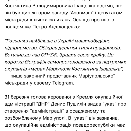
Костянтина Володимировича Іващенка відомо, що
він був директором заводу “Азовмаш” і депутатом
міськради кількох скликань. Ось що про нього
повідомляє Петро Андрющенко:
“Розвалив найбільше в Україні машинобудівне
підприємство. Обікрав десятки тисяч працівників.
Вступив до лав ОП-ЗЖ. Зрадив свою країну. Це
коротка біографія самопроголошеного за підтримки
окупантів «мера» Маріуполя Костянтина Іващенка”
,
— пише законний представник Маріупольської
міськради у своєму Telegram.
31 березня голова керованої з Кремля окупаційної
адміністрації “ДНР” Денис Пушилін
видав “указ” про
створення “адміністрації”
в осадженому та
розбомбленому Маріуполі. В “указі” він зазначив,
що окупаційна адміністрація псевдореспубліки має