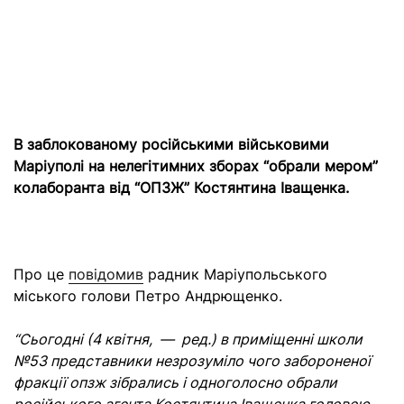
В заблокованому російськими військовими
Маріуполі на нелегітимних зборах “обрали мером”
колаборанта від “ОПЗЖ” Костянтина Іващенка.
Про це
повідомив
радник Маріупольського
міського голови Петро Андрющенко.
“Сьогодні (4 квітня, — ред.) в приміщенні школи
№53 представники незрозуміло чого забороненої
фракції опзж зібрались і одноголосно обрали