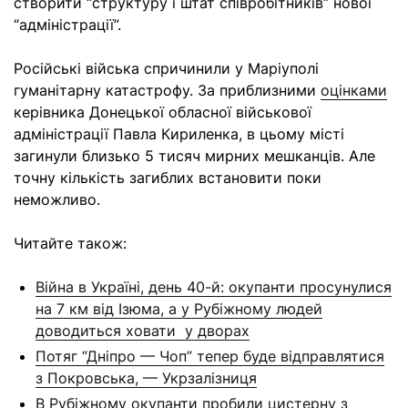
створити “структуру і штат співробітників” нової
“адміністрації”.
Російські війська спричинили у Маріуполі
гуманітарну катастрофу. За приблизними
оцінками
керівника Донецької обласної військової
адміністрації Павла Кириленка, в цьому місті
загинули близько 5 тисяч мирних мешканців. Але
точну кількість загиблих встановити поки
неможливо.
Читайте також:
Війна в Україні, день 40-й: окупанти просунулися
на 7 км від Ізюма, а у Рубіжному людей
доводиться ховати у дворах
Потяг “Дніпро — Чоп” тепер буде відправлятися
з Покровська, — Укрзалізниця
В Рубіжному окупанти пробили цистерну з