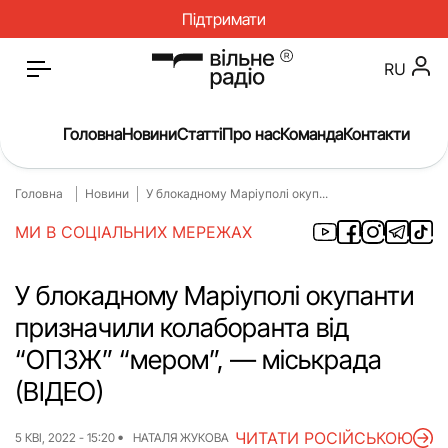
Підтримати
RU
Головна
Новини
Статті
Про нас
Команда
Контакти
Головна
Новини
У блокадному Маріуполі окуп...
Головна
Новини
МИ В СОЦІАЛЬНИХ МЕРЕЖАХ
Статті
Окупація
Про нас
Війна
У блокадному Маріуполі окупанти
призначили колаборанта від
Гроші
Освіта
“ОПЗЖ” “мером”, — міськрада
Інструкції
Медицина
(ВІДЕО)
ЖКГ
Історія
ЧИТАТИ РОСІЙСЬКОЮ
5 КВІ, 2022 - 15:20
НАТАЛЯ ЖУКОВА
Культура
Інтерв’ю