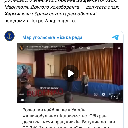
російського агента Костянтина Іващенка головою
Маріуполя. Другого колаборанта — депутата опзж
Хармишева обрали секретарем общини”
, —
повідомив Петро Андрющенко.