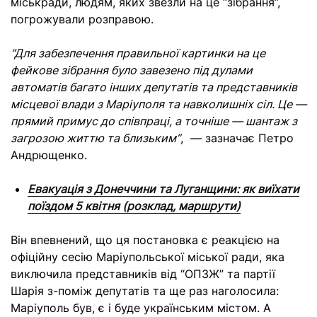
міськради, людям, яких звезли на це “зібрання”,
погрожували розправою.
“Для забезпечення правильної картинки на це
фейкове зібрання було завезено під дулами
автоматів багато інших депутатів та представників
місцевої влади з Маріуполя та навколишніх сіл. Це —
прямий примус до співпраці, а точніше — шантаж з
загрозою життю та близьким”
, — зазначає Петро
Андрющенко.
Евакуація з Донеччини та Луганщини: як виїхати
поїздом 5 квітня (розклад, маршрути)
Він впевнений, що ця постановка є реакцією на
офіційну сесію Маріупольської міської ради, яка
виключила представників від “ОПЗЖ” та партії
Шарія з-поміж депутатів та ще раз наголосила:
Маріуполь був, є і буде українським містом. А