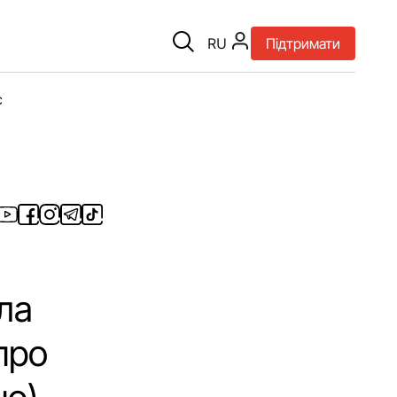
RU
Підтримати
є
ла
про