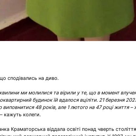
що сподівались на диво.
 хвилини ми молилися та вірили у те, що в момент влуче
оквартирний будинок їй вдалося вціліти. 21 березня 202
о виповнитися 48 років, але 1 лютого на 47 році життя –
 кажуть колеги.
нка Краматорська віддала освіті понад чверть століття