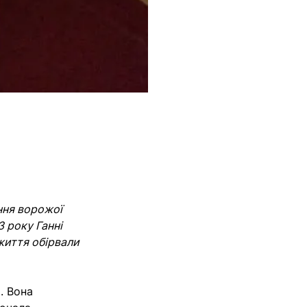
ння ворожої
3 року Ганні
 життя обірвали
. Вона