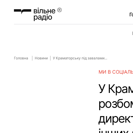
Г
Головна
Новини
У Краматорську під завалами...
МИ В СОЦІАЛ
У Кра
розбо
дирек