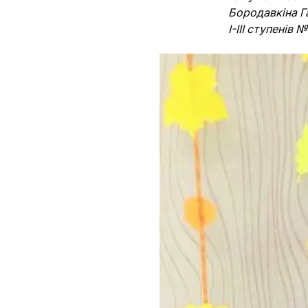
Бородавкіна Г
І-ІІІ ступенів 