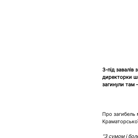
З-під завалів
директорки шк
загинули там 
Про загибель 
Краматорсько
“З сумом і бол