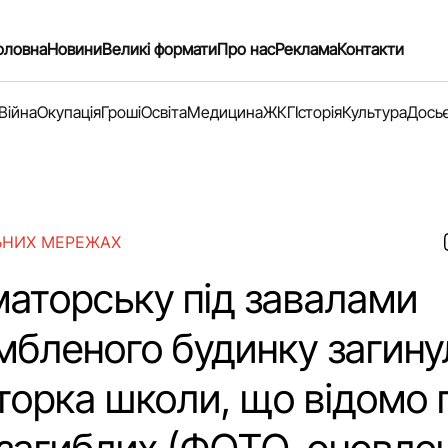
оловна
Новини
Великі формати
Про нас
Реклама
Контакти
Війна
Окупація
Гроші
Освіта
Медицина
ЖКГ
Історія
Культура
Дось
ЬНИХ МЕРЕЖАХ
маторську під завалами
мбленого будинку загину
торка школи, що відомо 