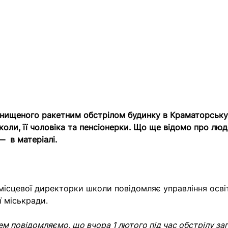
 знищеного ракетним обстрілом будинку в Краматорську 
оли, її чоловіка та пенсіонерки. Що ще відомо про люде
— в матеріалі.
місцевої директорки школи повідомляє управління осві
ї міськради.
ем повідомляємо, що вчора 1 лютого під час обстрілу за