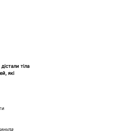
дістали тіла
й, які
ти
гинула