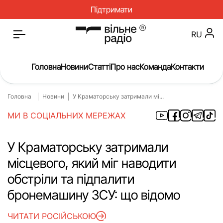
Підтримати
RU
Головна
Новини
Статті
Про нас
Команда
Контакти
Головна
Новини
У Краматорську затримали мі...
Головна
Новини
МИ В СОЦІАЛЬНИХ МЕРЕЖАХ
Статті
Окупація
Про нас
Війна
У Краматорську затримали
місцевого, який міг наводити
Гроші
Освіта
обстріли та підпалити
Інструкції
Медицина
бронемашину ЗСУ: що відомо
ЖКГ
Історія
ЧИТАТИ РОСІЙСЬКОЮ
Культура
Інтерв’ю