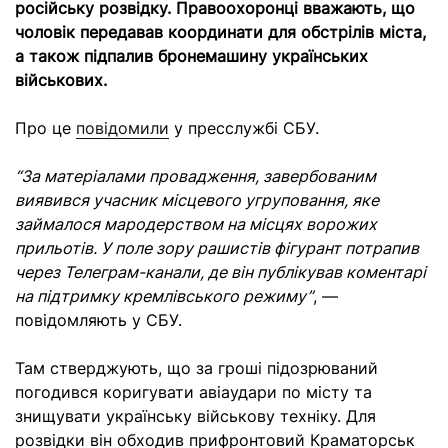
російську розвідку. Правоохоронці вважають, що
чоловік передавав координати для обстрілів міста,
а також підпалив бронемашину українських
військових.
Про це
повідомили
у пресслужбі СБУ.
“За матеріалами провадження, завербованим
виявився учасник місцевого угруповання, яке
займалося мародерством на місцях ворожих
прильотів. У поле зору рашистів фігурант потрапив
через Телеграм-канали, де він публікував коментарі
на підтримку кремлівського режиму”
, —
повідомляють у СБУ.
Там стверджують, що за гроші підозрюваний
погодився коригувати авіаудари по місту та
знищувати українську військову техніку. Для
розвідки він обходив прифронтовий Краматорськ