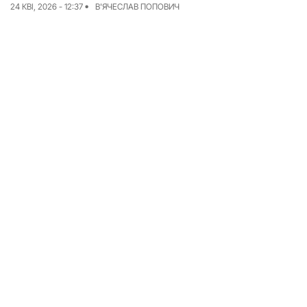
24 КВІ, 2026 - 12:37
В'ЯЧЕСЛАВ ПОПОВИЧ
Досьє
Репортажі
Блог
Проєкти
Команда
Реклама
Редакційна політика