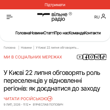
Підтримати
RU
Головна
Новини
Статті
Про нас
Команда
Контакти
Головна
Новини
У Києві 22 липня обговорять...
Головна
Новини
МИ В СОЦІАЛЬНИХ МЕРЕЖАХ
Статті
Окупація
Про нас
Війна
У Києві 22 липня обговорять роль
переселенців у відновленні
Гроші
Освіта
регіонів: як доєднатися до заходу
Інструкції
Медицина
ЧИТАТИ РОСІЙСЬКОЮ
ЖКГ
Історія
9 ЛИП, 2026 - 11:12
В'ЯЧЕСЛАВ ПОПОВИЧ
Культура
Інтерв’ю