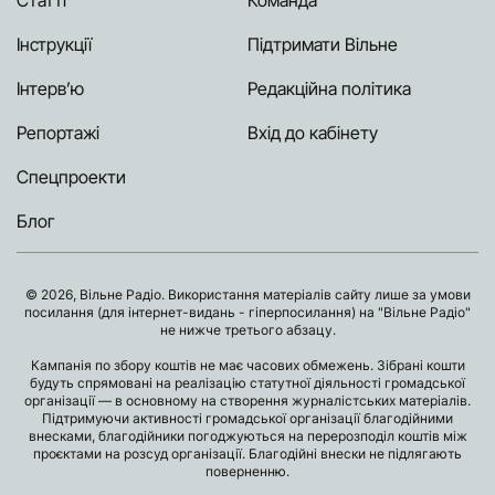
Статті
Команда
Інструкції
Підтримати Вільне
Інтерв’ю
Редакційна політика
Репортажі
Вхід до кабінету
Спецпроекти
Блог
© 2026, Вільне Радіо. Використання матеріалів сайту лише за умови
посилання (для інтернет-видань - гіперпосилання) на "Вільне Радіо"
не нижче третього абзацу.
Кампанія по збору коштів не має часових обмежень. Зібрані кошти
будуть спрямовані на реалізацію статутної діяльності громадської
організації — в основному на створення журналістських матеріалів.
Підтримуючи активності громадської організації благодійними
внесками, благодійники погоджуються на перерозподіл коштів між
проєктами на розсуд організації. Благодійні внески не підлягають
поверненню.