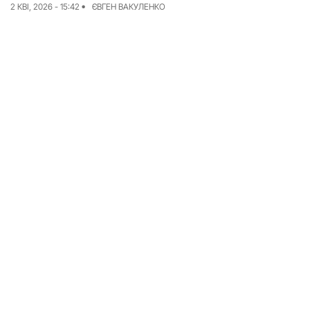
2 КВІ, 2026 - 15:42
ЄВГЕН ВАКУЛЕНКО
Досьє
Репортажі
Блог
Проєкти
Команда
Реклама
Редакційна політика