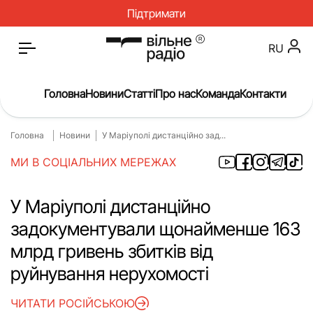
Підтримати
RU
Головна
Новини
Статті
Про нас
Команда
Контакти
Головна
Новини
У Маріуполі дистанційно зад...
Головна
Новини
МИ В СОЦІАЛЬНИХ МЕРЕЖАХ
Статті
Окупація
Про нас
Війна
У Маріуполі дистанційно
задокументували щонайменше 163
Гроші
Освіта
млрд гривень збитків від
Інструкції
Медицина
руйнування нерухомості
ЖКГ
Історія
ЧИТАТИ РОСІЙСЬКОЮ
Культура
Інтерв’ю