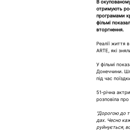
В окупованому
отримують росі
програмами кр
фільмі показа
вторгнення.
Реалії життя в
ARTE, які зня
У фільмі пока
Донеччини. Шл
під час поїзд
51-річна актри
розповіла про
“Дорогою до т
дах. Чесно каж
руйнується, вс