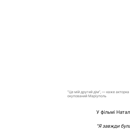
“Це мій другий дім”, — каже акторк
окупований Маріуполь
У фільмі Ната
“Я завжди бул