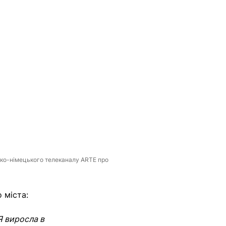
анко-німецького телеканалу ARTE про
о міста:
Я виросла в