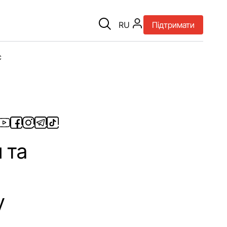
RU
Підтримати
є
 та
у