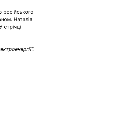
До російського
оном. Наталія
У стрічці
ектроенергії”.