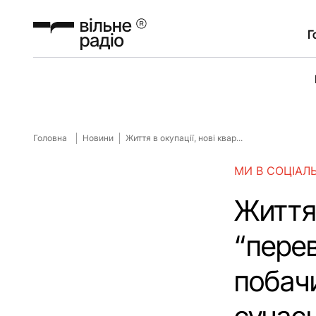
Г
Головна
Новини
Життя в окупації, нові квар...
МИ В СОЦІАЛ
Життя 
“пере
побачи