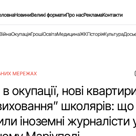
оловна
Новини
Великі формати
Про нас
Реклама
Контакти
Війна
Окупація
Гроші
Освіта
Медицина
ЖКГ
Історія
Культура
Дось
ЬНИХ МЕРЕЖАХ
в окупації, нові квартири
виховання” школярів: що
ли іноземні журналісти 