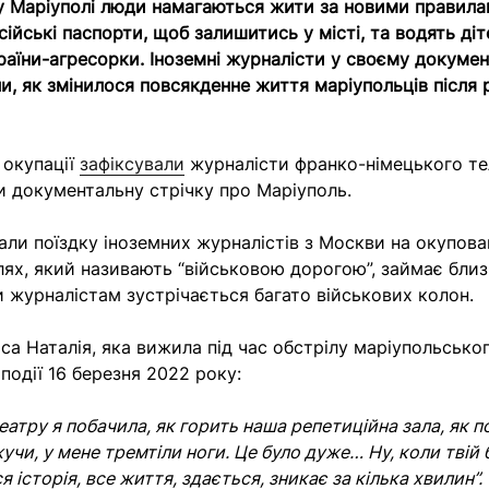
 Маріуполі люди намагаються жити за новими правила
йські паспорти, щоб залишитись у місті, та водять діте
аїни-агресорки. Іноземні журналісти у своєму докуме
ли, як змінилося повсякденне життя маріупольців після 
 окупації
зафіксували
журналісти франко-німецького те
ли документальну стрічку про Маріуполь.
зали поїздку іноземних журналістів з Москви на окупов
ях, який називають “військовою дорогою”, займає близь
ки журналістам зустрічається багато військових колон.
са Наталія, яка вижила під час обстрілу маріупольськог
 події 16 березня 2022 року:
еатру я побачила, як горить наша репетиційна зала, як 
учи, у мене тремтіли ноги. Це було дуже… Ну, коли твій
я історія, все життя, здається, зникає за кілька хвилин”.