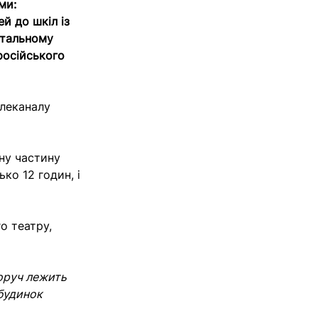
ми:
й до шкіл із
нтальному
російського
леканалу
ану частину
ко 12 годин, і
о театру,
поруч лежить
 будинок