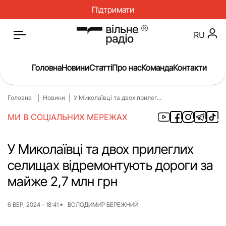
Підтримати
RU
Головна
Новини
Статті
Про нас
Команда
Контакти
Головна
Новини
У Миколаївці та двох прилег...
Головна
Новини
МИ В СОЦІАЛЬНИХ МЕРЕЖАХ
Статті
Окупація
Про нас
Війна
У Миколаївці та двох прилеглих
селищах відремонтують дороги за
Гроші
Освіта
майже 2,7 млн грн
Інструкції
Медицина
ЖКГ
Історія
6 ВЕР, 2024 - 18:41
ВОЛОДИМИР БЕРЕЖНИЙ
Культура
Інтерв’ю