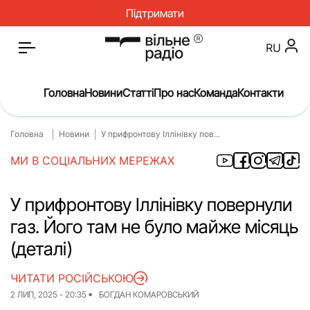
Підтримати
RU
Головна
Новини
Статті
Про нас
Команда
Контакти
Головна
Новини
У прифронтову Іллінівку пов...
Головна
Новини
МИ В СОЦІАЛЬНИХ МЕРЕЖАХ
Статті
Окупація
Про нас
Війна
У прифронтову Іллінівку повернули
газ. Його там не було майже місяць
Гроші
Освіта
(деталі)
Інструкції
Медицина
ЧИТАТИ РОСІЙСЬКОЮ
ЖКГ
Історія
2 ЛИП, 2025 - 20:35
БОГДАН КОМАРОВСЬКИЙ
Культура
Інтерв’ю