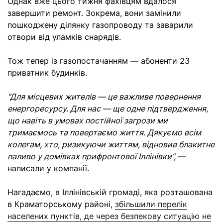
Однак вже цього тижня фахівцям вдалося
завершити ремонт. Зокрема, вони замінили
пошкоджену ділянку газопроводу та заварили
отвори від уламків снарядів.
Тож тепер із газопостачанням — абоненти 23
приватник будинків.
“Для місцевих жителів — це важливе повернення
енергоресурсу. Для нас — ще одне підтвердження,
що навіть в умовах постійної загрози ми
тримаємось та повертаємо життя. Дякуємо всім
колегам, хто, ризикуючи життям, відновив блакитне
паливо у домівках прифронтової Іллінівки”,
—
написали у компанії.
Нагадаємо, в Іллінівській громаді, яка розташована
в Краматорському районі,
збільшили перелік
населених пунктів, де через безпекову ситуацію не