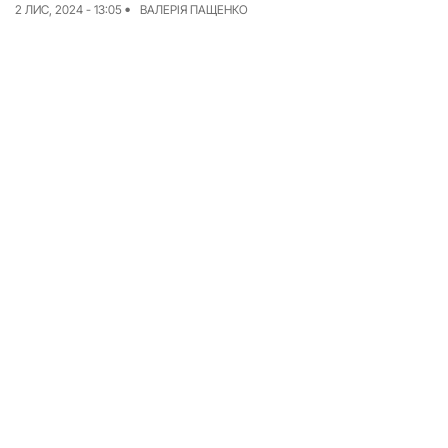
2 ЛИС, 2024 - 13:05
ВАЛЕРІЯ ПАЩЕНКО
Досьє
Репортажі
Блог
Проєкти
Команда
Реклама
Редакційна політика