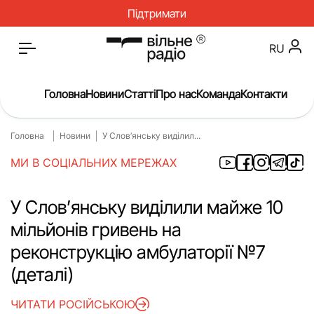
Підтримати
RU
Головна
Новини
Статті
Про нас
Команда
Контакти
Головна
Новини
У Слов’янську виділил...
Головна
Новини
МИ В СОЦІАЛЬНИХ МЕРЕЖАХ
Статті
Окупація
Про нас
Війна
У Слов’янську виділили майже 10
мільйонів гривень на
Гроші
Освіта
реконструкцію амбулаторії №7
Інструкції
Медицина
(деталі)
ЖКГ
Історія
ЧИТАТИ РОСІЙСЬКОЮ
Культура
Інтерв’ю