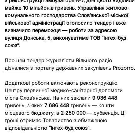
з реконструкції амбулаторії №7, для цього виділили
майже 10 мільйонів гривень. Управління житлово-
комунального господарства Слов’янської міської
військової адміністрації оголосило тендер і вже
визначило переможця — роботи за адресою
вулиця Донська, 5, виконуватиме ТОВ “Інтех-буд
союз”.
Про цей тендер журналісти Вільного радіо
дізналися
з порталу державних закупівель Prozorro.
Додаткові роботи включають реконструкцію
Центру первинної медико-санітарної допомоги
міста Слов’янська. На них заклали
9 936 448
гривень, з яких
7 686 448
гривень — кошти
місцевого бюджету, а
2 250 000
— субвенція. Ці
гроші отримає Товариство з обмеженою
відповідальністю
“Інтех-буд союз”
.