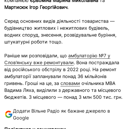
компанією
Єрьоміна Марина Миколаївна
та
Мартисюк Ігор Георгійович
.
Серед основних видів діяльності товариства —
будівництво житлових і нежитлових будівель,
водних споруд, знесення, розвідувальне буріння,
штукатурні роботи тощо.
Раніше ми розповідали, що
амбулаторію №7 у
Слов’янську вже ремонтували
.
Вона постраждала
від російського обстрілу в 2022 році. На ремонт
амбулаторії запланували понад 36 мільйонів
гривень. Гроші на це, за
словами
очільника МВА
Вадима Ляха, виділили з державного та місцевого
бюджетів. З місцевого — понад 3 млн 500 тис. грн.
Додати Вільне Радіо як бажане джерело в
Google