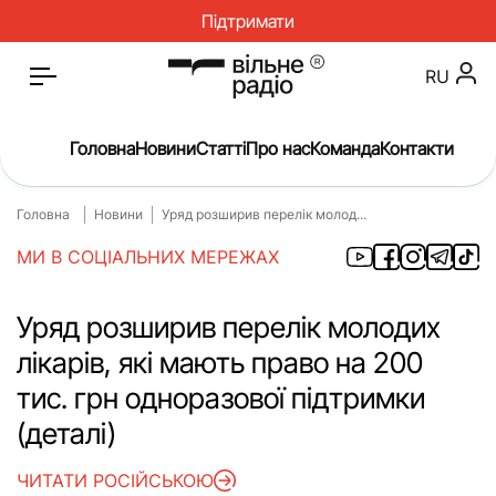
Підтримати
RU
Головна
Новини
Статті
Про нас
Команда
Контакти
Головна
Новини
Уряд розширив перелік молод...
Головна
Новини
МИ В СОЦІАЛЬНИХ МЕРЕЖАХ
Статті
Окупація
Про нас
Війна
Уряд розширив перелік молодих
лікарів, які мають право на 200
Гроші
Освіта
тис. грн одноразової підтримки
Інструкції
Медицина
(деталі)
ЖКГ
Історія
ЧИТАТИ РОСІЙСЬКОЮ
Культура
Інтерв’ю