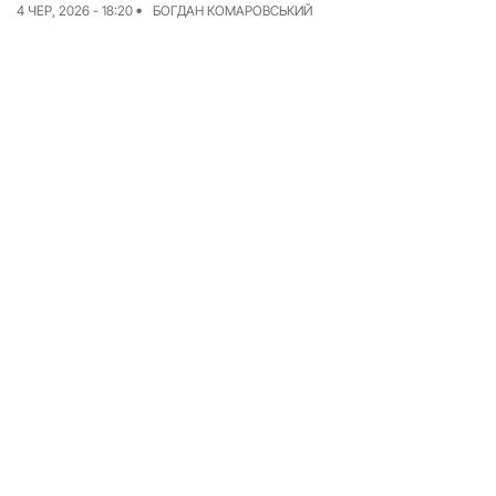
4 ЧЕР, 2026 - 18:20
БОГДАН КОМАРОВСЬКИЙ
Досьє
Репортажі
Блог
Проєкти
Команда
Реклама
Редакційна політика