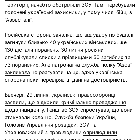
території, начебто обстріляли ЗСУ
. Там перебували
полонені українські захисники, у тому числі бійці з
“Азовсталі”.
Російська сторона заявляє, що від удару по будівлі
загинули близько 40 українських військових, ще
130 дістали поранень. 30 липня росіяни
опублікували списки з прізвищами 50
загиблих
та
73
поранених
. Але патронатна служба полку “Азов”
закликала
не реагувати на це, адже українська
сторона поки перевіряє ці дані на достовірність.
Ввечері, 29 липня,
українські правоохоронці
заявили, що відкрили кримінальне провадження
щодо інциденту. Генштаб ЗСУ спростував, що вони
атакували колонію. Служба безпеки України,
Головне Управління розвідки, ЗСУ та
Уповноважений з прав людини
оприлюднили
спільну заяву, в якій назвали загибель українських