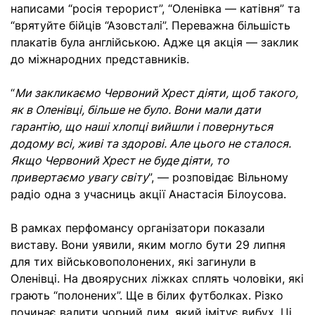
написами “росія терорист”, “Оленівка — катівня” та
“врятуйте бійців “Азовсталі”. Переважна більшість
плакатів була англійською. Адже ця акція — заклик
до міжнародних представників.
“
Ми закликаємо Червоний Хрест діяти, щоб такого,
як в Оленівці, більше не було. Вони мали дати
гарантію, що наші хлопці вийшли і повернуться
додому всі, живі та здорові. Але цього не сталося.
Якщо Червоний Хрест не буде діяти, то
привертаємо увагу світу
”, — розповідає Вільному
радіо одна з учасниць акції Анастасія Білоусова.
В рамках перфомансу організатори показали
виставу. Вони уявили, яким могло бути 29 липня
для тих військовополонених, які загинули в
Оленівці. На двоярусних ліжках сплять чоловіки, які
грають “полонених”. Ще в білих футболках. Різко
починає валити чорний дим, який імітує вибух. Ці