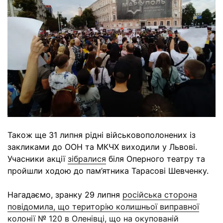
Також ще 31 липня рідні військовополонених із
закликами до ООН та МКЧХ виходили у Львові.
Учасники акції
зібралися
біля Оперного театру та
пройшли ходою до пам’ятника Тарасові Шевченку.
Нагадаємо, зранку 29 липня
російська сторона
повідомила, що територію колишньої виправної
колонії № 120 в Оленівці, що на окупованій