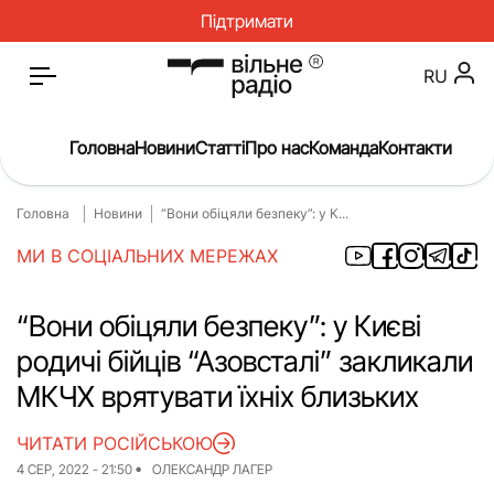
Підтримати
RU
Головна
Новини
Статті
Про нас
Команда
Контакти
Головна
Новини
“Вони обіцяли безпеку”: у К...
Головна
Новини
МИ В СОЦІАЛЬНИХ МЕРЕЖАХ
Статті
Окупація
Про нас
Війна
“Вони обіцяли безпеку”: у Києві
родичі бійців “Азовсталі” закликали
Гроші
Освіта
МКЧХ врятувати їхніх близьких
Інструкції
Медицина
ЧИТАТИ РОСІЙСЬКОЮ
ЖКГ
Історія
4 СЕР, 2022 - 21:50
ОЛЕКСАНДР ЛАГЕР
Культура
Інтерв’ю