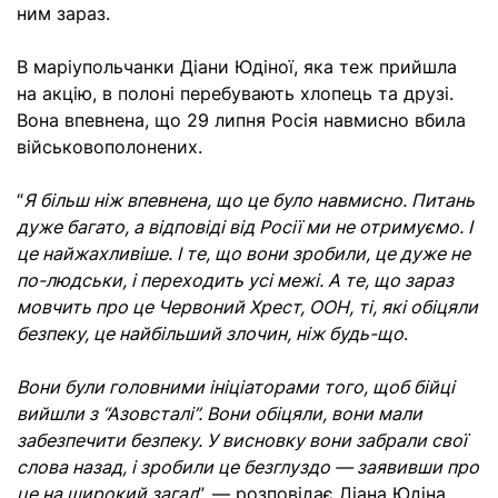
ним зараз.
В маріупольчанки Діани Юдіної, яка теж прийшла
на акцію, в полоні перебувають хлопець та друзі.
Вона впевнена, що 29 липня Росія навмисно вбила
військовополонених.
“
Я більш ніж впевнена, що це було навмисно. Питань
дуже багато, а відповіді від Росії ми не отримуємо. І
це найжахливіше. І те, що вони зробили, це дуже не
по-людськи, і переходить усі межі. А те, що зараз
мовчить про це Червоний Хрест, ООН, ті, які обіцяли
безпеку, це найбільший злочин, ніж будь-що
.
Вони були головними ініціаторами того, щоб бійці
вийшли з “Азовсталі”. Вони обіцяли, вони мали
забезпечити безпеку. У висновку вони забрали свої
слова назад, і зробили це безглуздо — заявивши про
це на широкий загал
”, — розповідає Діана Юдіна.