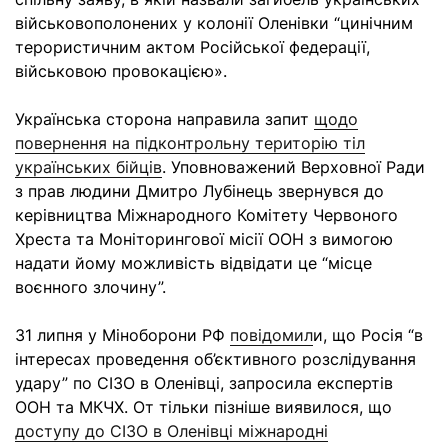
військовополонених у колонії Оленівки “цинічним
терористичним актом Російської федерації,
військовою провокацією».
Українська сторона направила запит
щодо
повернення на підконтрольну територію тіл
українських бійців
. Уповноважений Верховної Ради
з прав людини Дмитро Лубінець звернувся до
керівництва Міжнародного Комітету Червоного
Хреста та Моніторингової місії ООН з вимогою
надати йому можливість відвідати це “місце
воєнного злочину”.
31 липня у Міноборони РФ
повідомил
и, що Росія “в
інтересах проведення об’єктивного розслідування
удару” по СІЗО в Оленівці, запросила експертів
ООН та МКЧХ. От тільки пізніше виявилося, що
доступу до СІЗО в Оленівці міжнародні