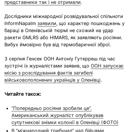
представники так і не отримали
.
Дослідники міжнародної розвідувальної спільноти
InformNapalm
заявили
, що характер пошкоджень у
бараці в Оленівській тюрмі не схожий на удар
ракети GMLRS або HIMARS, як заявляють росіяни.
Вибух ймовірно був від термобаричної зброї.
3 серпня Генсек ООН Антоніу Гутерреш під час
зустрічі із журналістами заявив, що
ООН запускає
місію з розслідування фактів загибелі
військовополонених українців у Оленівці
.
Читайте також:
“Попередньо росіяни зробили це”.
Американський журналіст опублікував
супутникові знімки колонії в Оленівці (ФОТО)
В “міжнародний трибунал” над бійцями