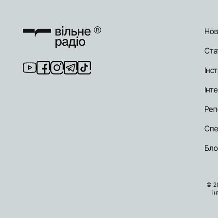
Нов
Ста
Інст
Інт
Реп
Спе
Бло
© 2
і