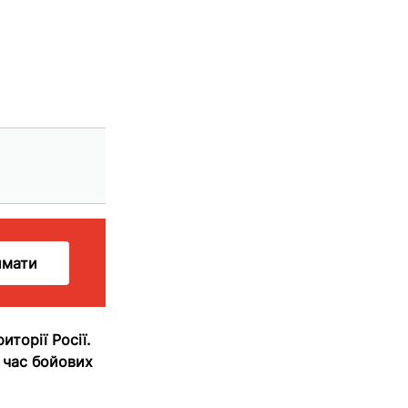
имати
иторії Росії.
д час бойових