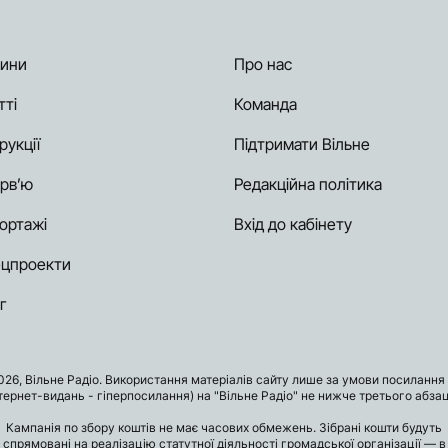
ини
Про нас
тті
Команда
рукції
Підтримати Вільне
ерв’ю
Редакційна політика
ортажі
Вхід до кабінету
цпроекти
г
026, Вільне Радіо. Використання матеріалів сайту лише за умови посилання 
нтернет-видань - гіперпосилання) на "Вільне Радіо" не нижче третього абзац
Кампанія по збору коштів не має часових обмежень. Зібрані кошти будуть
спрямовані на реалізацію статутної діяльності громадської організації — в