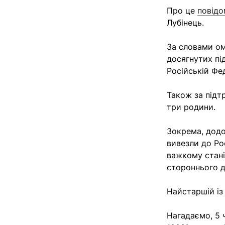
Про це
повід
Лубінець.
За словами ом
досягнутих пі
Російській Фе
Також за підт
три родини.
Зокрема, додо
вивезли до Рос
важкому стані
стороннього до
Найстаршій із
Нагадаємо, 5 