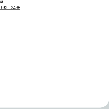
ва
вих і один