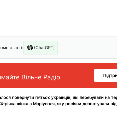
юме статті:
(ChatGPT)
Підтр
имайте Вільне Радіо
лося повернути п’ятьох українців, які перебували на тер
4-річна жінка з Маріуполя, яку росіяни депортували пі