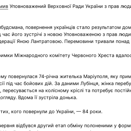
омив
Уповноважений Верховної Ради України з прав лю
будсмана, повернення українців стало результатом до
д час його зустрічі з новою Уповноваженою з прав люди
дерації Яною Лантратовою. Перемовини тривали понад 
римки Міжнародного комітету Червоного Хреста вдалос
му повернулася 74-річна жителька Маріуполя, яку при
ії під час бойових дій. За даними Лубінця, жінка переб
, пересувається на колісному кріслі та потребує постій
гляду. Вдома її зустріла донька.
 тих, кого повернули до України, — 84 роки.
червня відбувся другий етап обміну полоненими у форма