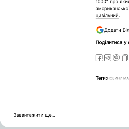
1000”, про як
американсько
цивільний
.
Додати Ві
Поділитися у
Теги:
НОВИНИ МА
Завантажити ще...