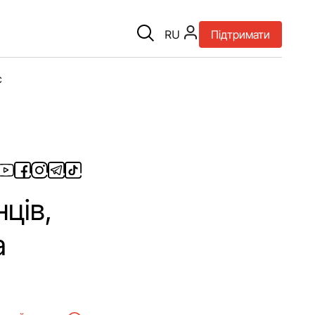
RU
Підтримати
є
нців,
а