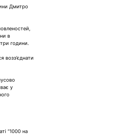
дини Дмитро
мовленостей,
ни в
три години.
я возз’єднати
мусово
уває у
ного
ті “1000 на