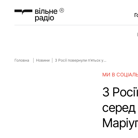
Г
Головна
Новини
З Росії повернули п’ятьох у...
МИ В СОЦІАЛ
З Росі
серед
Маріу