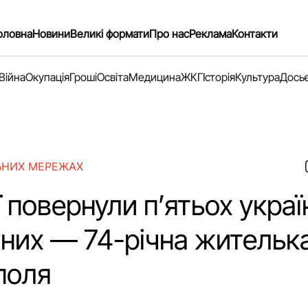
оловна
Новини
Великі формати
Про нас
Реклама
Контакти
Війна
Окупація
Гроші
Освіта
Медицина
ЖКГ
Історія
Культура
Дось
ЬНИХ МЕРЕЖАХ
ї повернули п’ятьох украї
 них — 74-річна жительк
поля