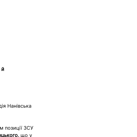
 й
ія Нанівська
м позиції ЗСУ
ецького,
що у