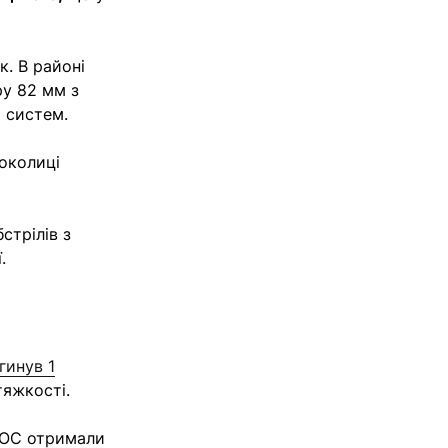
к. В районі
ру 82 мм з
х систем.
 околиці
стрілів з
.
гинув 1
 тяжкості.
 ООС отримали