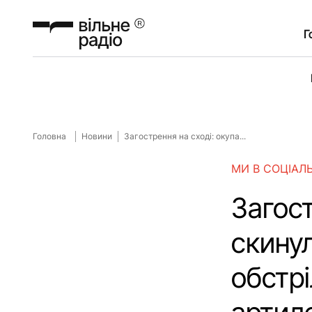
Г
Головна
Новини
Загострення на сході: окупа...
МИ В СОЦІАЛ
Загост
скинул
обстрі