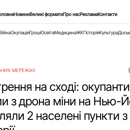
оловна
Новини
Великі формати
Про нас
Реклама
Контакти
Війна
Окупація
Гроші
Освіта
Медицина
ЖКГ
Історія
Культура
Дось
ЬНИХ МЕРЕЖАХ
рення на сході: окупанти
и з дрона міни на Нью-Й
ляли 2 населені пункти з