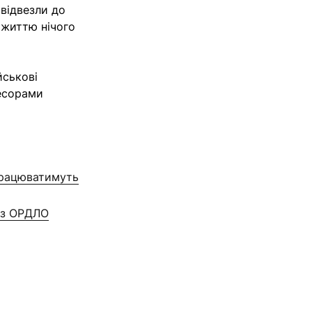
відвезли до
 життю нічого
йськові
ресорами
працюватимуть
я з ОРДЛО