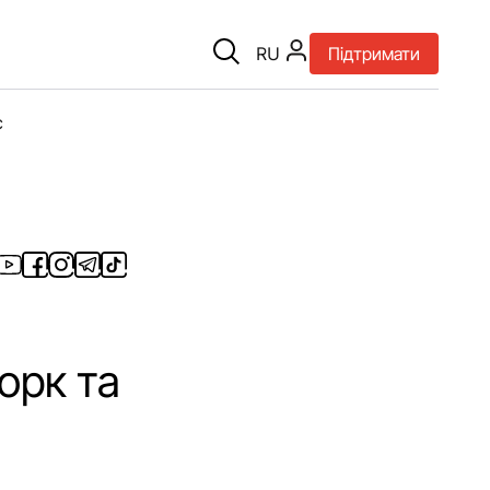
RU
Підтримати
є
орк та