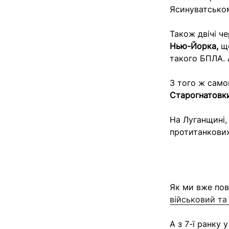
Ясинуватськом
Також двічі ч
Нью-Йорка,
щ
такого БПЛА. 
З того ж само
Старогнатовк
На Луганщині,
протитанкових 
Як ми вже пов
військовий та 
А з 7-ї ранку