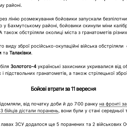
у районі.
ерез лінію розмежування бойовики запускали безпілотни
о у Бахмутському районі, бойовики скинули міни каліб
А також обстріляли околиці міста з гранатометів різни
го виду зброї російсько-окупаційні війська обстріляли
и
та
Талаківки
.
 біля
Золотого-4
українські захисники укривалися від об
і підствольних гранатометів, а також стрілецької зброї
Бойові втрати за 11 вересня
ідомляли, від початку доби й до 7:00 ранку
на фронті за
3 бійців дістали поранень
, вони були у стані середньої
 у лавах ЗСУ додалося ще 5 поранених та 2 військових