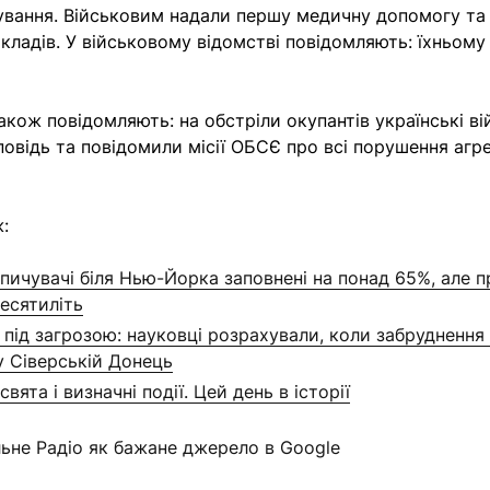
вання. Військовим надали першу медичну допомогу та 
акладів. У військовому відомстві повідомляють: їхньому
акож повідомляють: на обстріли окупантів українські ві
дповідь та повідомили місії ОБСЄ про всі порушення аг
:
ичувачі біля Нью-Йорка заповнені на понад 65%, але 
десятиліть
 під загрозою: науковці розрахували, коли забрудненн
у Сіверській Донець
свята і визначні події. Цей день в історії
льне Радіо як бажане джерело в Google