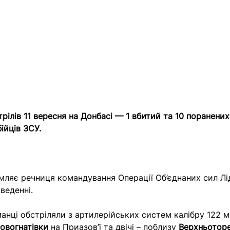
рілів 11 вересня на Донбасі — 1 вбитий та 10 поранених
ійців ЗСУ.
мляє
речниця командування Операції Об’єднаних сил Лід
зведенні.
манці обстріляли з артилерійських систем калібру 122 м
овогнатівки
на Приазов’ї та двічі – поблизу
Верхньотор