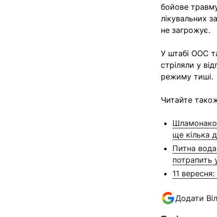
бойове травму
лікувальних з
не загрожує.
У штабі ООС т
стріляли у ві
режиму тиші.
Читайте також
Шламонакоп
ще кілька 
Питна вода
потрапить 
11 вересня: 
Додати Ві