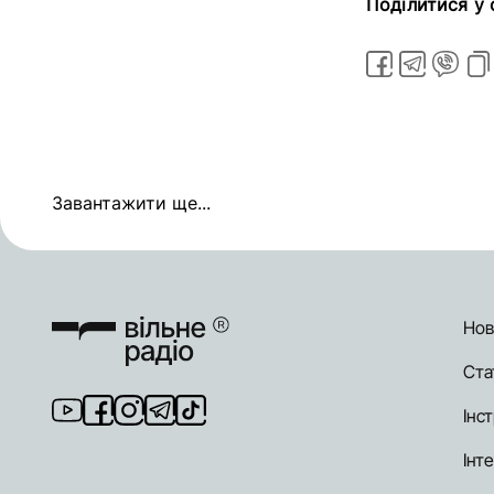
Поділитися у
Завантажити ще...
Нов
Ста
Інст
Інт