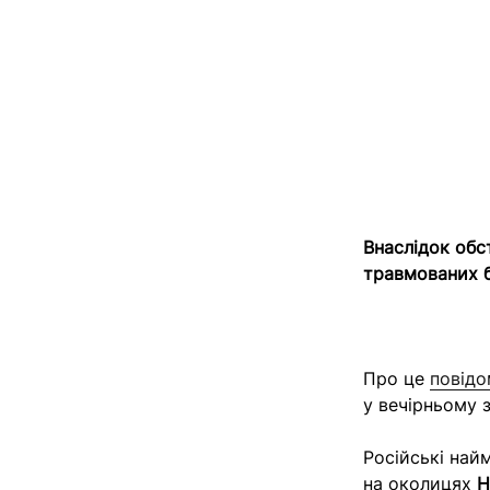
Внаслідок обст
травмованих б
Про це
повідо
у вечірньому 
Російські най
на околицях
Н