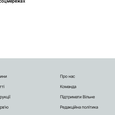
 соцмережах
ини
Про нас
тті
Команда
рукції
Підтримати Вільне
ерв’ю
Редакційна політика