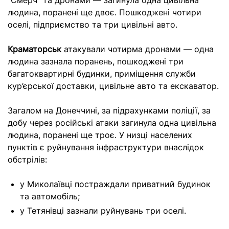
“Смерч” та дронами — загинула одна цивільна
людина, поранені ще двоє. Пошкоджені чотири
оселі, підприємство та три цивільні авто.
Краматорськ
атакували чотирма дронами — одна
людина зазнала поранень, пошкоджені три
багатоквартирні будинки, приміщення служби
кур’єрської доставки, цивільне авто та екскаватор.
Загалом на Донеччині, за підрахунками поліції, за
добу через російські атаки загинула одна цивільна
людина, поранені ще троє. У низці населених
пунктів є руйнування інфраструктури внаслідок
обстрілів:
у Миколаївці постраждали приватний будинок
та автомобіль;
у Тетянівці зазнали руйнувань три оселі.