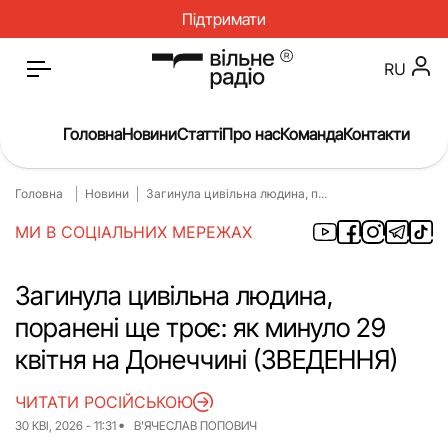
Підтримати
RU
Головна
Новини
Статті
Про нас
Команда
Контакти
Головна
Новини
Загинула цивільна людина, п...
Головна
Новини
МИ В СОЦІАЛЬНИХ МЕРЕЖАХ
Статті
Окупація
Про нас
Війна
Загинула цивільна людина,
поранені ще троє: як минуло 29
Гроші
Освіта
квітня на Донеччині (ЗВЕДЕННЯ)
Інструкції
Медицина
ЧИТАТИ РОСІЙСЬКОЮ
ЖКГ
Історія
30 КВІ, 2026 - 11:31
В'ЯЧЕСЛАВ ПОПОВИЧ
Культура
Інтерв’ю