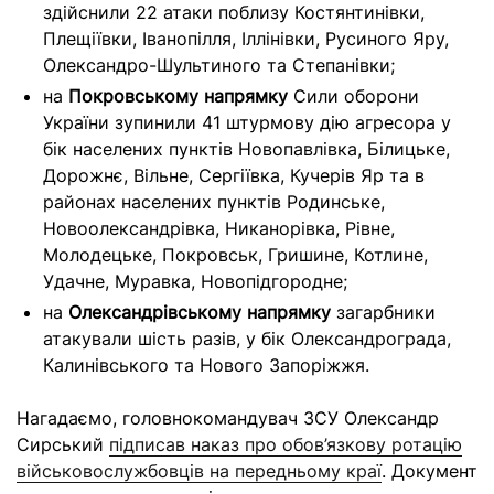
здійснили 22 атаки поблизу Костянтинівки,
Плещіївки, Іванопілля, Іллінівки, Русиного Яру,
Олександро-Шультиного та Степанівки;
на
Покровському напрямку
Сили оборони
України зупинили 41 штурмову дію агресора у
бік населених пунктів Новопавлівка, Білицьке,
Дорожнє, Вільне, Сергіївка, Кучерів Яр та в
районах населених пунктів Родинське,
Новоолександрівка, Никанорівка, Рівне,
Молодецьке, Покровськ, Гришине, Котлине,
Удачне, Муравка, Новопідгородне;
на
Олександрівському напрямку
загарбники
атакували шість разів, у бік Олександрограда,
Калинівського та Нового Запоріжжя.
Нагадаємо, головнокомандувач ЗСУ Олександр
Сирський
підписав наказ про обов’язкову ротацію
військовослужбовців на передньому краї
. Документ