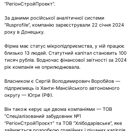
“РегіонСтройПроект”.
За
даними
російської аналітичної системи
“Rusprofile”, компанію зареєстрували 22 січня 2024
року в Донецьку.
Фірма має статус мікропідприємства, у ній працює
близько 13 людей. Статутний капітал становить 100
тисяч рублів. Водночас фінансової звітності за 2024
рік компанія не оприлюднювала.
Власником є
Сергій Володимирович Воробйов
—
підприємець із Ханти-Мансійського автономного
округу — Югри (РФ).
Він також керує ще двома компаніями — ТОВ
“Спеціалізований забудовник №1
“РегіонСтройПроєкт” та ТОВ “Хлібодарівське”, яке
займається розробкою гравійних і піщаних кар’єрів,