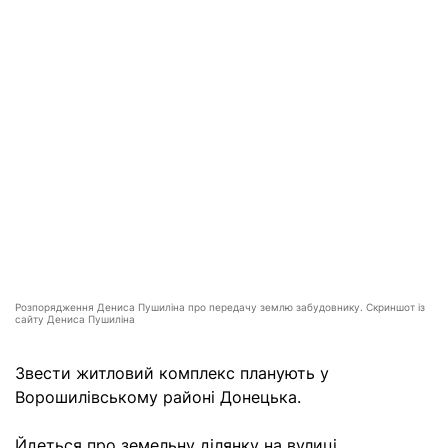
Розпорядження Дениса Пушиліна про передачу землю забудовнику. Скриншот із
сайту Дениса Пушиліна
Звести житловий комплекс планують у
Ворошилівському районі Донецька.
Йдеться про земельну ділянку на вулиці