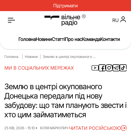
Підтримати
RU
Головна
Новини
Статті
Про нас
Команда
Контакти
Головна
Новини
Землю в центрі окупованого ...
Головна
Новини
МИ В СОЦІАЛЬНИХ МЕРЕЖАХ
Статті
Окупація
Про нас
Війна
Землю в центрі окупованого
Донецька передали під нову
Гроші
Освіта
забудову: що там планують звести і
Інструкції
Медицина
хто цим займатиметься
ЖКГ
Історія
ЧИТАТИ РОСІЙСЬКОЮ
25 КВІ, 2026 - 15:10
ЮЛІЯ МАРКУЛИЧ
Культура
Інтерв’ю