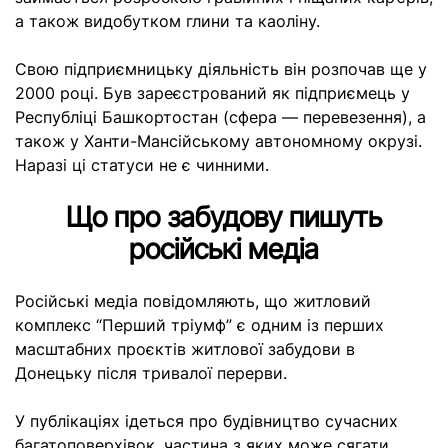
а також видобутком глини та каоліну.
Свою підприємницьку діяльність він розпочав ще у
2000 році. Був зареєстрований як підприємець у
Республіці Башкортостан (сфера — перевезення), а
також у Ханти-Мансійському автономному окрузі.
Наразі ці статуси не є чинними.
Що про забудову пишуть
російські медіа
Російські медіа
повідомляють
, що житловий
комплекс “Перший тріумф” є одним із перших
масштабних проєктів житлової забудови в
Донецьку після тривалої перерви.
У публікаціях ідеться про
будівництво
сучасних
багатоповерхівок, частина з яких може сягати