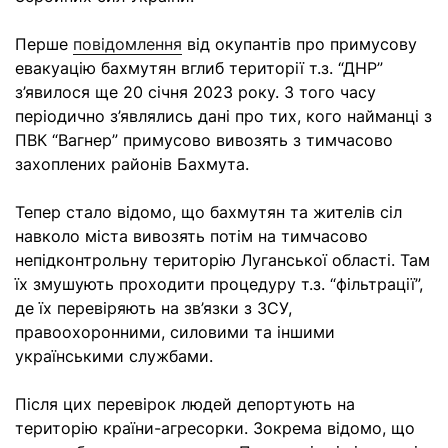
Перше
повідомлення
від окупантів про примусову
евакуацію бахмутян вглиб території т.з. “ДНР”
з’явилося ще 20 січня 2023 року. З того часу
періодично з’являлись дані про тих, кого найманці з
ПВК “Вагнер” примусово вивозять з тимчасово
захоплених районів Бахмута.
Тепер стало відомо, що бахмутян та жителів сіл
навколо міста вивозять потім на тимчасово
непідконтрольну територію Луганської області. Там
їх змушують проходити процедуру т.з. “фільтрації”,
де їх перевіряють на зв’язки з ЗСУ,
правоохоронними, силовими та іншими
українськими службами.
Після цих перевірок людей депортують на
територію країни-агресорки. Зокрема відомо, що