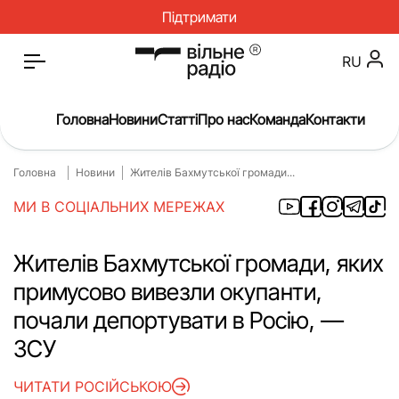
Підтримати
RU
Головна
Новини
Статті
Про нас
Команда
Контакти
Головна
Новини
Жителів Бахмутської громади...
Головна
Новини
МИ В СОЦІАЛЬНИХ МЕРЕЖАХ
Статті
Окупація
Про нас
Війна
Жителів Бахмутської громади, яких
примусово вивезли окупанти,
Гроші
Освіта
почали депортувати в Росію, —
Інструкції
Медицина
ЗСУ
ЖКГ
Історія
ЧИТАТИ РОСІЙСЬКОЮ
Культура
Інтерв’ю