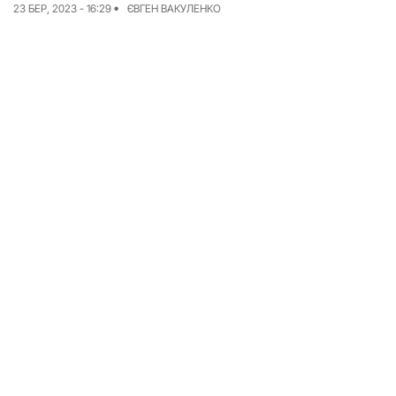
23 БЕР, 2023 - 16:29
ЄВГЕН ВАКУЛЕНКО
Досьє
Репортажі
Блог
Проєкти
Команда
Реклама
Редакційна політика