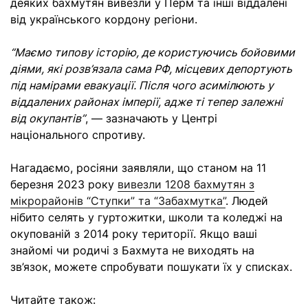
деяких бахмутян вивезли у Перм та інші віддалені
від українського кордону регіони.
“Маємо типову історію, де користуючись бойовими
діями, які розв’язала сама РФ, місцевих депортують
під намірами евакуації. Після чого асимілюють у
віддалених районах імперії, адже ті тепер залежні
від окупантів”
, — зазначають у Центрі
національного спротиву.
Нагадаємо, росіяни заявляли, що станом на 11
березня 2023 року
вивезли 1208 бахмутян з
мікрорайонів “Ступки” та “Забахмутка”
. Людей
нібито селять у гуртожитки, школи та коледжі на
окупованій з 2014 року території. Якщо ваші
знайомі чи родичі з Бахмута не виходять на
зв’язок, можете спробувати пошукати їх у списках.
Читайте також: