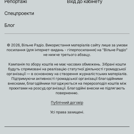
Репортажі
Вхід до кабінету
Спецпроекти
Блог
© 2026, Вільне Радіо. Використання матеріалів сайту лише за умови
посилання (для інтернет-видань - гіперпосилання) на "Вільне Радіо"
не нижче третього абзацу.
Кампанія по збору коштів не має часових обмежень. Зібрані кошти
будуть спрямовані на реалізацію статутної діяльності громадської
організації — в основному на створення журналістських матеріалів.
Підтримуючи активності громадської організації благодійними
внесками, благодійники погоджуються на перерозподіл коштів між
проєктами на розсуд організації. Благодійні внески не підлягають
поверненню.
Публічний договір
Усі права захищені.