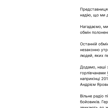
Представниця 
надію, що ми 
Нагадаємо, ми
обмін полонен
Останній обмі
незаконно утр
людей, яких п
Додамо, наші 
горлівчанами
наприкінці 20
Андрієм Яров
Вільне радіо 
бойовиків. Ге
звикають до жи