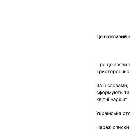
Це важливий к
Про це заявила
Тристоронньої
За її словами
сформують та 
квітні нарешті
Українська ст
Наразі списки