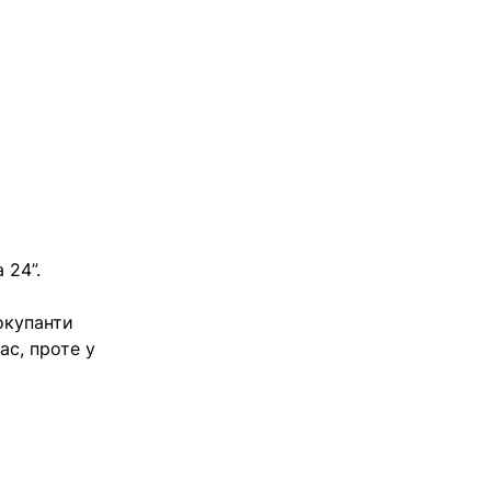
 24”.
окупанти
ас, проте у