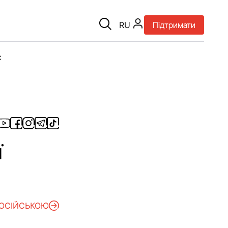
RU
Підтримати
є
ї
РОСІЙСЬКОЮ