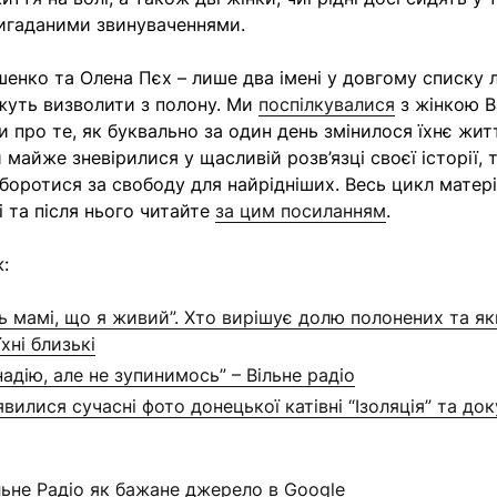
вигаданими звинуваченнями.
енко та Олена Пєх – лише два імені у довгому списку 
жуть визволити з полону. Ми
поспілкувалися
з жінкою В
 про те, як буквально за один день змінилося їхнє жит
майже зневірилися у щасливій розв’язці своєї історії, 
оротися за свободу для найрідніших. Весь цикл матері
і та після нього читайте
за цим посиланням
.
:
ь мамі, що я живий”. Хто вирішує долю полонених та я
хні близькі
адію, але не зупинимось” – Вільне радіо
явилися сучасні фото донецької катівні “Ізоляція” та до
льне Радіо як бажане джерело в Google