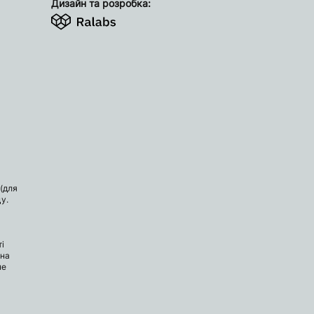
Дизайн та розробка:
(для
у.
і
 на
не