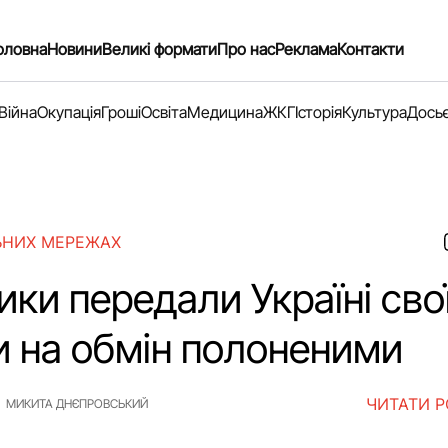
оловна
Новини
Великі формати
Про нас
Реклама
Контакти
Війна
Окупація
Гроші
Освіта
Медицина
ЖКГ
Історія
Культура
Дось
ЬНИХ МЕРЕЖАХ
ки передали Україні сво
и на обмін полоненими
ЧИТАТИ 
МИКИТА ДНЄПРОВСЬКИЙ