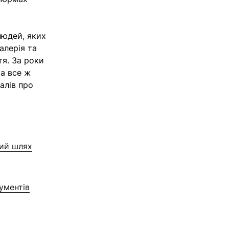
людей, яких
алерія та
тя. За роки
та все ж
алів про
кий шлях
кументів