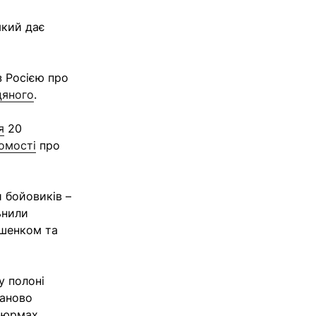
який дає
з Росією про
цяного
.
я
20
омості
про
 бойовиків –
льнили
юшенком та
у полоні
заново
 тюрмах