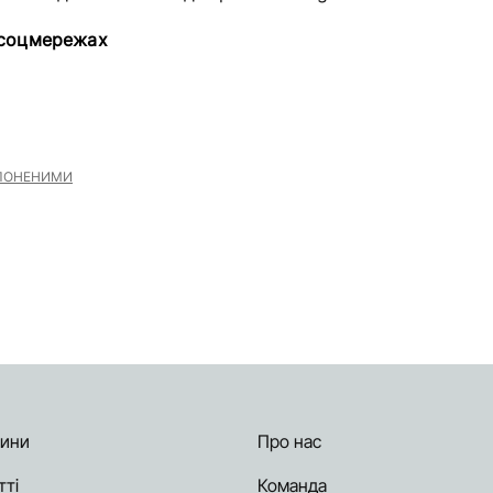
 соцмережах
ЛОНЕНИМИ
ини
Про нас
тті
Команда