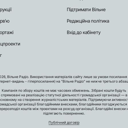
рукції
Підтримати Вільне
ерв’ю
Редакційна політика
ортажі
Вхід до кабінету
цпроекти
г
026, Вільне Радіо. Використання матеріалів сайту лише за умови посилання 
нтернет-видань - гіперпосилання) на "Вільне Радіо" не нижче третього абзац
Кампанія по збору коштів не має часових обмежень. Зібрані кошти будуть
спрямовані на реалізацію статутної діяльності громадської організації — в
основному на створення журналістських матеріалів. Підтримуючи активност
омадської організації благодійними внесками, благодійники погоджуються
ерерозподіл коштів між проєктами на розсуд організації. Благодійні внески 
підлягають поверненню.
Публічний договір