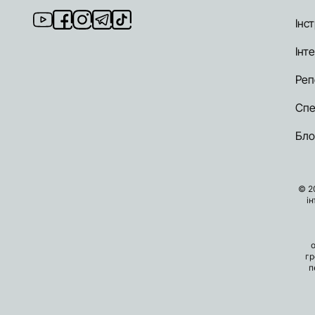
Інст
Інт
Реп
Спе
Бло
© 2
і
гр
п