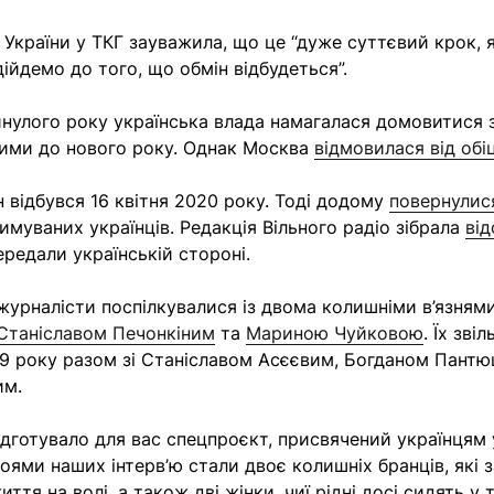
України у ТКГ зауважила, що це “дуже суттєвий крок, 
дійдемо до того, що обмін відбудеться”.
нулого року українська влада намагалася домовитися 
ими до нового року. Однак Москва
відмовилася від обі
н відбувся 16 квітня 2020 року. Тоді додому
повернулис
имуваних українців. Редакція Вільного радіо зібрала
від
ередали українській стороні.
журналісти поспілкувалися із двома колишніми в’язнями
Станіславом Печонкіним
та
Мариною Чуйковою
. Їх зві
19 року разом зі Станіславом Асєєвим, Богданом Пант
им.
підготувало для вас спецпроєкт, присвячений українцям 
роями наших інтерв’ю стали двоє колишніх бранців, які 
ття на волі, а також дві жінки, чиї рідні досі сидять у