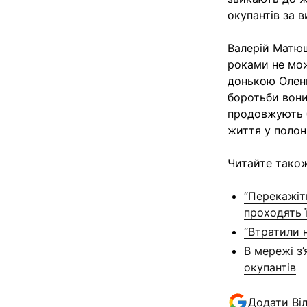
окупантів за 
Валерій Матюш
роками не мо
донькою Олени
боротьби вони 
продовжують б
життя у полон
Читайте також
“Перекажіт
проходять ї
“Втратили н
В мережі з’
окупантів
Додати Ві