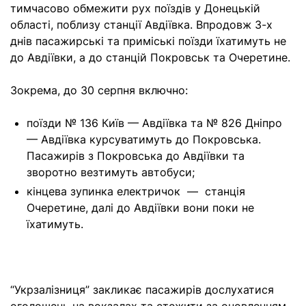
тимчасово обмежити рух поїздів у Донецькій
області, поблизу станції Авдіївка. Впродовж 3-х
днів пасажирські та приміські поїзди їхатимуть не
до Авдіївки, а до станцій Покровськ та Очеретине.
Зокрема, до 30 серпня включно:
поїзди № 136 Київ — Авдіївка та № 826 Дніпро
— Авдіївка курсуватимуть до Покровська.
Пасажирів з Покровська до Авдіївки та
зворотно везтимуть автобуси;
кінцева зупинка електричок — станція
Очеретине, далі до Авдіївки вони поки не
їхатимуть.
“Укрзалізниця” закликає пасажирів дослухатися