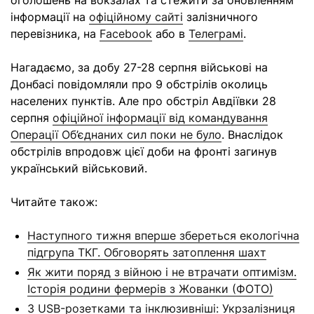
оголошень на вокзалах та стежити за оновленням
інформації на
офіційному сайті
залізничного
перевізника, на
Facebook
або в
Телеграмі
.
Нагадаємо, за добу 27-28 серпня військові на
Донбасі повідомляли про 9 обстрілів околиць
населених пунктів. Але про обстріл Авдіївки 28
серпня
офіційної інформації від командування
Операції Об’єднаних сил поки не було
. Внаслідок
обстрілів впродовж цієї доби на фронті загинув
український військовий.
Читайте також:
Наступного тижня вперше збереться екологічна
підгрупа ТКГ. Обговорять затоплення шахт
Як жити поряд з війною і не втрачати оптимізм.
Історія родини фермерів з Жованки (ФОТО)
З USB-розетками та інклюзивніші: Укрзалізниця