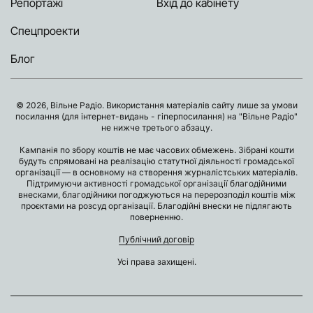
Репортажі
Вхід до кабінету
Спецпроекти
Блог
© 2026, Вільне Радіо. Використання матеріалів сайту лише за умови
посилання (для інтернет-видань - гіперпосилання) на "Вільне Радіо"
не нижче третього абзацу.
Кампанія по збору коштів не має часових обмежень. Зібрані кошти
будуть спрямовані на реалізацію статутної діяльності громадської
організації — в основному на створення журналістських матеріалів.
Підтримуючи активності громадської організації благодійними
внесками, благодійники погоджуються на перерозподіл коштів між
проєктами на розсуд організації. Благодійні внески не підлягають
поверненню.
Публічний договір
Усі права захищені.