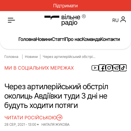
Підтримати
RU
Головна
Новини
Статті
Про нас
Команда
Контакти
Головна
Новини
Через артилерійський обстрі...
Головна
Новини
МИ В СОЦІАЛЬНИХ МЕРЕЖАХ
Статті
Окупація
Про нас
Війна
Через артилерійський обстріл
околиць Авдіївки туди 3 дні не
Гроші
Освіта
будуть ходити потяги
Інструкції
Медицина
ЧИТАТИ РОСІЙСЬКОЮ
ЖКГ
Історія
28 СЕР, 2021 - 13:00
НАТАЛЯ ЖУКОВА
Культура
Інтерв’ю