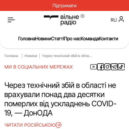
Підтримати
RU
Головна
Новини
Статті
Про нас
Команда
Контакти
Головна
Новини
Через технічний збій в обла...
Головна
Новини
МИ В СОЦІАЛЬНИХ МЕРЕЖАХ
Статті
Окупація
Про нас
Війна
Через технічний збій в області не
врахували понад два десятки
Гроші
Освіта
померлих від ускладнень COVID-
Інструкції
Медицина
19, — ДонОДА
ЖКГ
Історія
ЧИТАТИ РОСІЙСЬКОЮ
Культура
Інтерв’ю