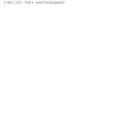
2 ЛЮТ, 2021 - 11:40
АНАСТАСІЯ ДАШКО
Досьє
Репортажі
Блог
Проєкти
Команда
Реклама
Редакційна політика