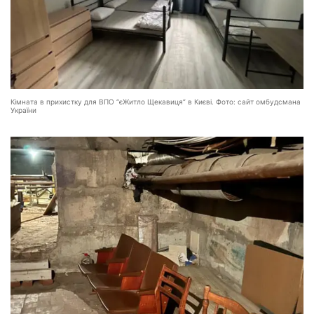
Кімната в прихистку для ВПО “єЖитло Щекавиця” в Києві. Фото: сайт омбудсмана
України