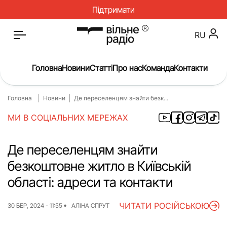
Підтримати
RU
Головна
Новини
Статті
Про нас
Команда
Контакти
Головна
Новини
Де переселенцям знайти безк...
Головна
Новини
МИ В СОЦІАЛЬНИХ МЕРЕЖАХ
Статті
Окупація
Про нас
Війна
Де переселенцям знайти
безкоштовне житло в Київській
Гроші
Освіта
області: адреси та контакти
Інструкції
Медицина
ЧИТАТИ РОСІЙСЬКОЮ
ЖКГ
Історія
30 БЕР, 2024 - 11:55
АЛІНА СПРУТ
Культура
Інтерв’ю