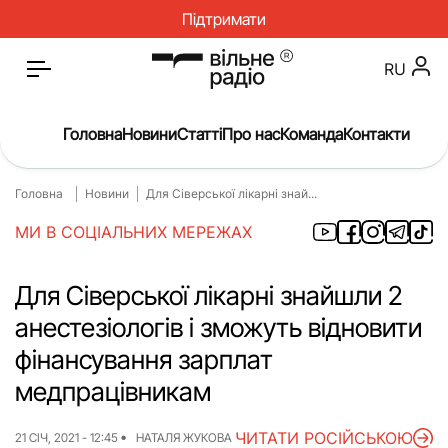
Підтримати
RU
Головна
Новини
Статті
Про нас
Команда
Контакти
Головна
Новини
Для Сіверської лікарні знай...
Головна
Новини
МИ В СОЦІАЛЬНИХ МЕРЕЖАХ
Статті
Окупація
Про нас
Війна
Для Сіверської лікарні знайшли 2
анестезіологів і зможуть відновити
Гроші
Освіта
фінансування зарплат
Інструкції
Медицина
медпрацівникам
ЖКГ
Історія
ЧИТАТИ РОСІЙСЬКОЮ
21 СІЧ, 2021 - 12:45
НАТАЛЯ ЖУКОВА
Культура
Інтерв’ю