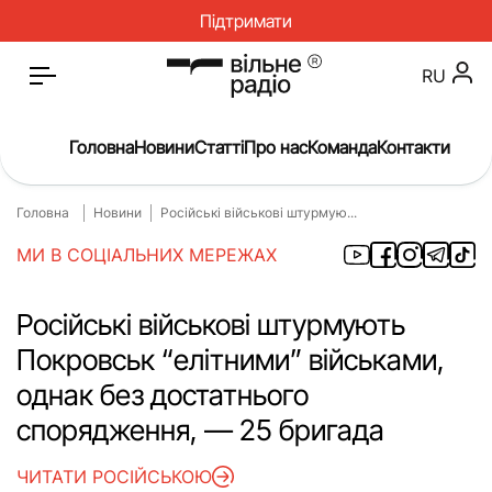
Підтримати
RU
Головна
Новини
Статті
Про нас
Команда
Контакти
Головна
Новини
Російські військові штурмую...
Головна
Новини
МИ В СОЦІАЛЬНИХ МЕРЕЖАХ
Статті
Окупація
Про нас
Війна
Російські військові штурмують
Покровськ “елітними” військами,
Гроші
Освіта
однак без достатнього
Інструкції
Медицина
спорядження, — 25 бригада
ЖКГ
Історія
ЧИТАТИ РОСІЙСЬКОЮ
Культура
Інтерв’ю