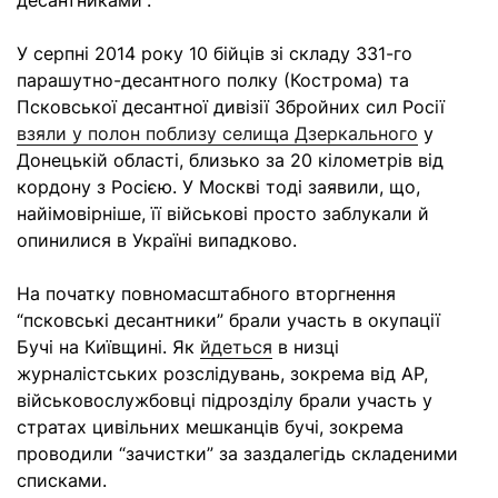
десантниками”.
У серпні 2014 року 10 бійців зі складу 331-го
парашутно-десантного полку (Кострома) та
Псковської десантної дивізії Збройних сил Росії
взяли у полон поблизу селища Дзеркального
у
Донецькій області, близько за 20 кілометрів від
кордону з Росією. У Москві тоді заявили, що,
найімовірніше, її військові просто заблукали й
опинилися в Україні випадково.
На початку повномасштабного вторгнення
“псковські десантники” брали участь в окупації
Бучі на Київщині. Як
йдеться
в низці
журналістських розслідувань, зокрема від AP,
військовослужбовці підрозділу брали участь у
стратах цивільних мешканців бучі, зокрема
проводили “зачистки” за заздалегідь складеними
списками.