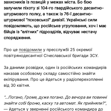
захисників із позицій у межах міста. Бо бою
залучили піхоту зі 104-го гвардійського десантно-
штурмового полку, а також із 76-ї десантно-
штурмової “псковської” дивізії. Українські сили
повідомляють, що російське угруповання, хоч і має
бійців із “елітних” підрозділів, відчуває нестачу
спорядження.
Про це
повідомили
у пресслужбі 25 окремої
повітрянодесантної Січеславської бригади ЗСУ.
За даними розвідки, один із російських командирів
наказав особовому складу самостійно знайти
екіпірування. Про це йдеться у радіоперехопленні
від 30 квітня.
“…Погано, Громе, дуже погано. До вечора ви повинні
знайти собі броню, каску та автомат. Як прийняли?”
,
— йдеться у зверненні російського командира до