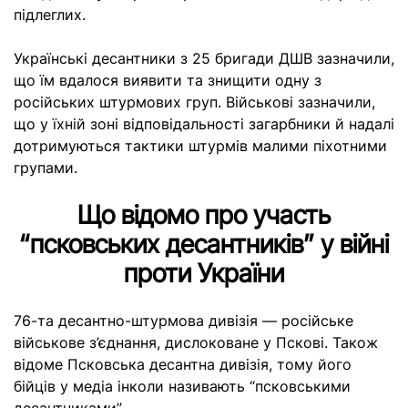
підлеглих.
Українські десантники з 25 бригади ДШВ зазначили,
що їм вдалося виявити та знищити одну з
російських штурмових груп. Військові зазначили,
що у їхній зоні відповідальності загарбники й надалі
дотримуються тактики штурмів малими піхотними
групами.
Що відомо про участь
“псковських десантників” у війні
проти України
76-та десантно-штурмова дивізія — російське
військове з’єднання, дислоковане у Пскові. Також
відоме Псковська десантна дивізія, тому його
бійців у медіа інколи називають “псковськими