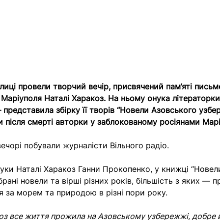
олиці провели творчий вечір, присвячений пам’яті письм
 Маріуполя Наталі Харакоз. На ньому онука літераторк
представила збірку її творів “Новели Азовського узбе
 після смерті авторки у заблокованому росіянами Марі
ечорі побували журналісти Вільного радіо.
уки Наталі Харакоз Ганни Прокопенко, у книжці “Новел
рані новели та вірші різних років, більшість з яких — п
 за морем та природою в різні пори року.
оз все життя прожила на Азовському узбережжі, добре й