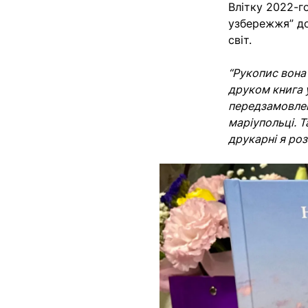
Влітку 2022-г
узбережжя” до
світ.
“Рукопис вона 
друком книга 
передзамовленн
маріупольці. Т
друкарні я ро