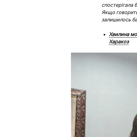
спостерігала б
Якщо говорити 
залишилось ба
Хвилина мо
Харакоз