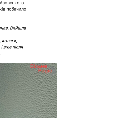
 Азовського
ків побачило
знав. Вийшла
, колеги,
І вже після
.