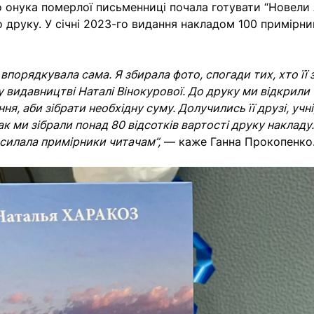
о онука померлої письменниці почала готувати “Новели
 друку. У січні 2023-го видання накладом 100 примірни
впорядкувала сама. Я збирала фото, спогади тих, хто її 
у видавництві Наталі Вінокурової. До друку ми відкрили
я, аби зібрати необхідну суму. Долучились її друзі, учні
ак ми зібрали понад 80 відсотків вартості друку накладу. 
зсилала примірники читачам”,
— каже Ганна Прокопенко