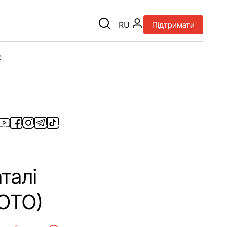
RU
Підтримати
є
талі
ФОТО)