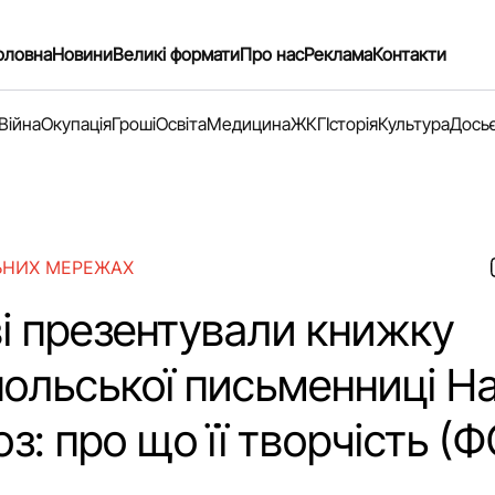
оловна
Новини
Великі формати
Про нас
Реклама
Контакти
Війна
Окупація
Гроші
Освіта
Медицина
ЖКГ
Історія
Культура
Дось
ЬНИХ МЕРЕЖАХ
ві презентували книжку
ольської письменниці На
з: про що її творчість (