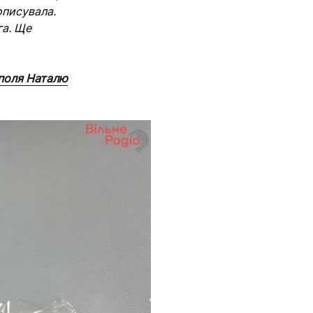
описувала.
га. Ще
поля Наталю