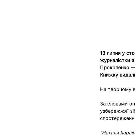
13 липня у ст
журналістки з
Прокопенко — 
Книжку видали
На творчому в
За словами он
узбережжя” зіб
спостереження
“Наталя Харак