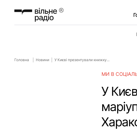
Г
Головна
Новини
У Києві презентували книжку...
МИ В СОЦІАЛ
У Киє
маріуп
Харако