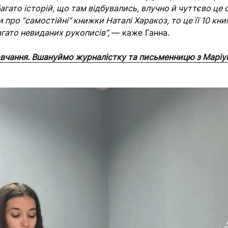
агато історій, що там відбувались, влучно й чуттєво це 
про “самостійні” книжки Наталі Харакоз, то це її 10 кни
гато невиданих рукописів”,
— каже Ганна.
вчання. Вшануймо журналістку та письменницю з Маріу