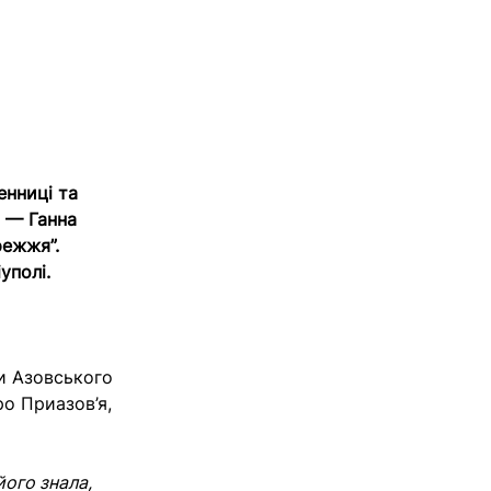
енниці та
и — Ганна
режжя”.
уполі.
и Азовського
ро Приазов’я,
ого знала,