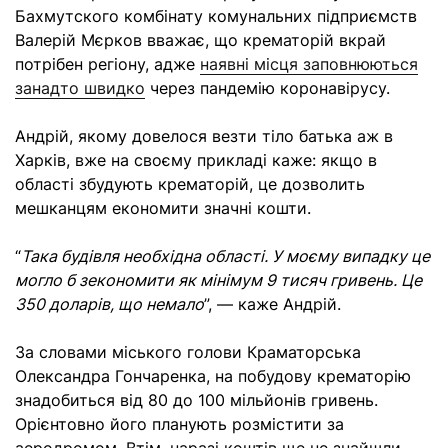
Бахмутского комбінату комунальних підприємств
Валерій Мєрков вважає, що крематорій вкрай
потрібен регіону, адже
наявні місця заповнюються
занадто швидко
через пандемію коронавірусу.
Андрій, якому довелося везти тіло батька аж в
Харків, вже на своєму прикладі каже: якщо в
області збудують крематорій, це дозволить
мешканцям економити значні кошти.
“
Така будівля необхідна області. У моєму випадку це
могло б зекономити як мінімум 9 тисяч гривень. Це
350 доларів, що немало
”, — каже Андрій.
За словами міського голови Краматорська
Олександра Гончаренка, на побудову крематорію
знадобиться від 80 до 100 мільйонів гривень.
Орієнтовно його планують розмістити за