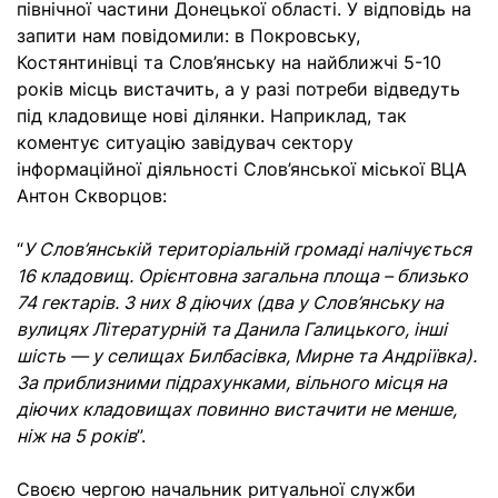
північної частини Донецької області. У відповідь на
запити нам повідомили: в Покровську,
Костянтинівці та Слов’янську на найближчі 5-10
років місць вистачить, а у разі потреби відведуть
під кладовище нові ділянки. Наприклад, так
коментує ситуацію завідувач сектору
інформаційної діяльності Слов’янської міської ВЦА
Антон Скворцов:
“
У Слов’янській територіальній громаді налічується
16 кладовищ. Орієнтовна загальна площа – близько
74 гектарів. З них 8 діючих (два у Слов’янську на
вулицях Літературній та Данила Галицького, інші
шість — у селищах Билбасівка, Мирне та Андріївка).
За приблизними підрахунками, вільного місця на
діючих кладовищах повинно вистачити не менше,
ніж на 5 років
”.
Своєю чергою начальник ритуальної служби