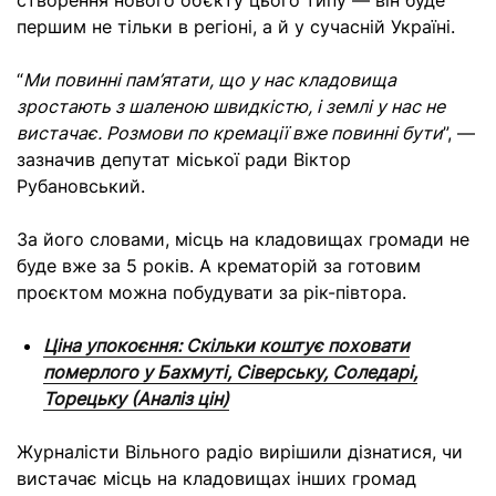
створення нового об’єкту цього типу — він буде
першим не тільки в регіоні, а й у сучасній Україні.
“
Ми повинні пам’ятати, що у нас кладовища
зростають з шаленою швидкістю, і землі у нас не
вистачає. Розмови по кремації вже повинні бути
”, —
зазначив депутат міської ради Віктор
Рубановський.
За його словами, місць на кладовищах громади не
буде вже за 5 років. А крематорій за готовим
проєктом можна побудувати за рік-півтора.
Ціна упокоєння: Скільки коштує поховати
померлого у Бахмуті, Сіверську, Соледарі,
Торецьку (Аналіз цін)
Журналісти Вільного радіо вирішили дізнатися, чи
вистачає місць на кладовищах інших громад