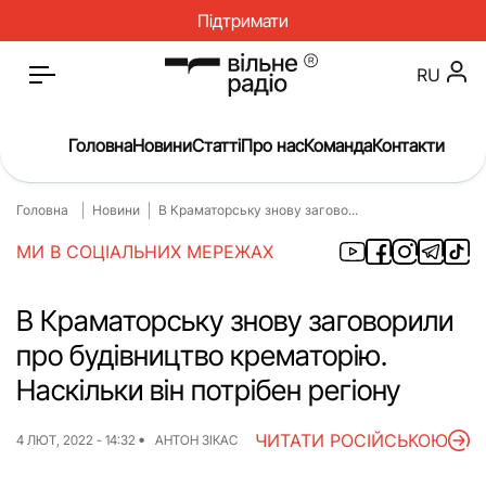
Підтримати
RU
Головна
Новини
Статті
Про нас
Команда
Контакти
Головна
Новини
В Краматорську знову загово...
Головна
Новини
МИ В СОЦІАЛЬНИХ МЕРЕЖАХ
Статті
Окупація
Про нас
Війна
В Краматорську знову заговорили
про будівництво крематорію.
Гроші
Освіта
Наскільки він потрібен регіону
Інструкції
Медицина
ЧИТАТИ РОСІЙСЬКОЮ
ЖКГ
Історія
4 ЛЮТ, 2022 - 14:32
АНТОН ЗІКАС
Культура
Інтерв’ю