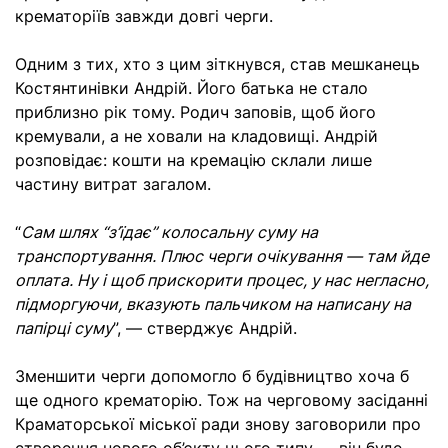
крематоріїв завжди довгі черги.
Одним з тих, хто з цим зіткнувся, став мешканець
Костянтинівки Андрій. Його батька не стало
приблизно рік тому. Родич заповів, щоб його
кремували, а не ховали на кладовищі. Андрій
розповідає: кошти на кремацію склали лише
частину витрат загалом.
“
Сам шлях “з’їдає” колосальну суму на
транспортування. Плюс черги очікування — там йде
оплата. Ну і щоб прискорити процес, у нас негласно,
підморгуючи, вказують пальчиком на написану на
папірці суму
”, — стверджує Андрій.
Зменшити черги допомогло б будівництво хоча б
ще одного крематорію. Тож на черговому засіданні
Краматорської міської ради знову заговорили про