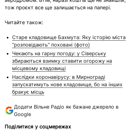
аеродромом. Втім, наразі коштів ще не знайшли,
тож проєкт все ще залишається на папері.
Читайте також:
Старе кладовище Бахмута: Яку історію міста
“розповідають” поховані (фото)
Чекають на гарну погоду: у Сіверську
збираються взимку ставити огорожу на
місцевому кладовищі
Наслідки коронавірусу: в Мирнограді
запускатимуть нове кладовище, бо на інших
бракує місць
Додати Вільне Радіо як бажане джерело в
Google
Поділитися у соцмережах