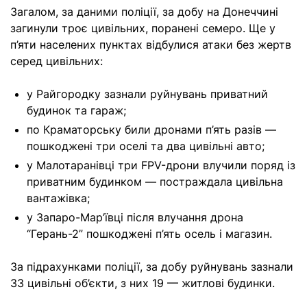
Загалом, за даними поліції, за добу на Донеччині
загинули троє цивільних, поранені семеро. Ще у
п’яти населених пунктах відбулися атаки без жертв
серед цивільних:
у Райгородку зазнали руйнувань приватний
будинок та гараж;
по Краматорську били дронами п’ять разів —
пошкоджені три оселі та два цивільні авто;
у Малотаранівці три FPV-дрони влучили поряд із
приватним будинком — постраждала цивільна
вантажівка;
у Запаро-Мар’ївці після влучання дрона
“Герань-2” пошкоджені п’ять осель і магазин.
За підрахунками поліції, за добу руйнувань зазнали
33 цивільні об’єкти, з них 19 — житлові будинки.