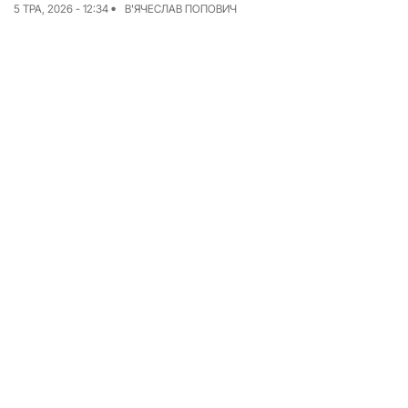
5 ТРА, 2026 - 12:34
В'ЯЧЕСЛАВ ПОПОВИЧ
Досьє
Репортажі
Блог
Проєкти
Команда
Реклама
Редакційна політика