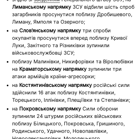
Лиманському напрямку
ЗСУ відбили шість спроб
загарбників просунутися поблизу Дробишевого,
Лиману, Ямполя та Озерного;
на
Слов’янському напрямку
три спроби
окупантів просунутися вперед поблизу Кривої
Луки, Закітного та Різниківки зупинили
військовослужбовці ЗСУ;
поблизу Малинівки, Никифорівки та Віролюбівки
на
Краматорському напрямку
зупинили три
атаки армійців країни-агресорки;
на
Костянтинівському напрямку
російські сили
здійснили 16 атак поблизу Костянтинівки,
Торецького, Іллінівки, Плещіївки та Степанівки;
на
Покровському напрямку
Сили оборони
зупинили 24 штурми російських військових
поблизу Білицького, Покровська, Гришиного,
Родинського, Удачного, Новопавлівки,
Новоолександрівки, Молодецького,