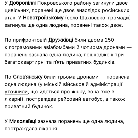
У
Добропіллі
Покровського району загинули двоє
цивільних, поранені ще двоє внаслідок російських
атак. У
Новотроїцькому
(село Шахівської громади)
загинула ще одна людина, поранені також двоє.
По прифронтовій
Дружківці
били двома 250-
кілограмовими авіабомбами й чотирма дронами —
поранень зазнала одна людина, пошкоджені три
багатоквартирні та п’ять приватних будинків.
По
Слов’янську
били трьома дронами — поранена
одна людина (у міській військовій адміністрації
уточнили
, що йдеться про жінку, вона вже в
лікарні), постраждав рейсовий автобус, а також
приватний будинок.
У
Миколаївці
зазнала поранень ще одна людина,
постраждала лікарня.