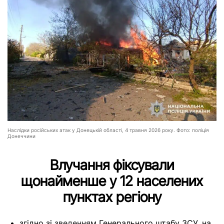
Наслідки російських атак у Донецькій області, 4 травня 2026 року. Фото: поліція
Донеччини
Влучання фіксували
щонайменше у 12 населених
пунктах регіону
згідно зі
зведенням
Генерального штабу ЗСУ, на