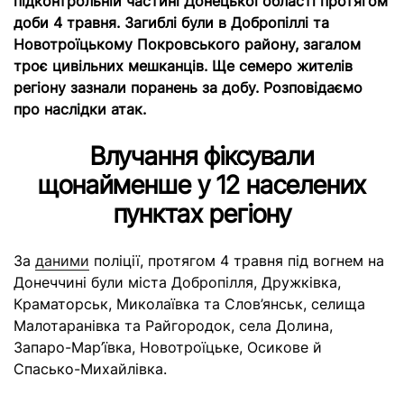
підконтрольній частині Донецької області протягом
доби 4 травня. Загиблі були в Добропіллі та
Новотроїцькому Покровського району, загалом
троє цивільних мешканців. Ще семеро жителів
регіону зазнали поранень за добу. Розповідаємо
про наслідки атак.
Влучання фіксували
щонайменше у 12 населених
пунктах регіону
За
даними
поліції, протягом 4 травня під вогнем на
Донеччині були міста Добропілля, Дружківка,
Краматорськ, Миколаївка та Слов’янськ, селища
Малотаранівка та Райгородок, села Долина,
Запаро-Мар’ївка, Новотроїцьке, Осикове й
Спасько-Михайлівка.