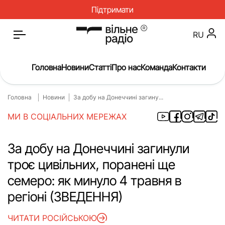
Підтримати
RU
Головна
Новини
Статті
Про нас
Команда
Контакти
Головна
Новини
За добу на Донеччині загину...
Головна
Новини
МИ В СОЦІАЛЬНИХ МЕРЕЖАХ
Статті
Окупація
Про нас
Війна
За добу на Донеччині загинули
троє цивільних, поранені ще
Гроші
Освіта
семеро: як минуло 4 травня в
Інструкції
Медицина
регіоні (ЗВЕДЕННЯ)
ЖКГ
Історія
ЧИТАТИ РОСІЙСЬКОЮ
Культура
Інтерв’ю