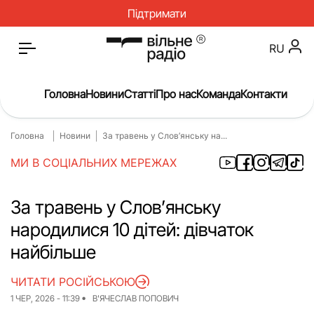
Підтримати
RU
Головна
Новини
Статті
Про нас
Команда
Контакти
Головна
Новини
За травень у Слов’янську на...
Головна
Новини
МИ В СОЦІАЛЬНИХ МЕРЕЖАХ
Статті
Окупація
Про нас
Війна
За травень у Слов’янську
народилися 10 дітей: дівчаток
Гроші
Освіта
найбільше
Інструкції
Медицина
ЧИТАТИ РОСІЙСЬКОЮ
ЖКГ
Історія
1 ЧЕР, 2026 - 11:39
В'ЯЧЕСЛАВ ПОПОВИЧ
Культура
Інтерв’ю