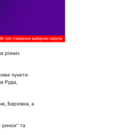
а різних
лені пункти
а Руда,
е, Берхівка, а
 ринок” та