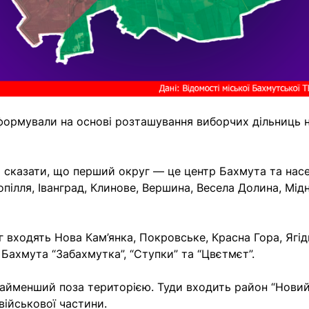
ормували на основі розташування виборчих дільниць н
сказати, що перший округ — це центр Бахмута та насе
пілля, Іванград, Клинове, Вершина, Весела Долина, Мідн
 входять Нова Кам’янка, Покровське, Красна Гора, Ягідн
Бахмута “Забахмутка”, “Ступки” та “Цвєтмєт”.
найменший поза територією. Туди входить район “Новий
військової частини.