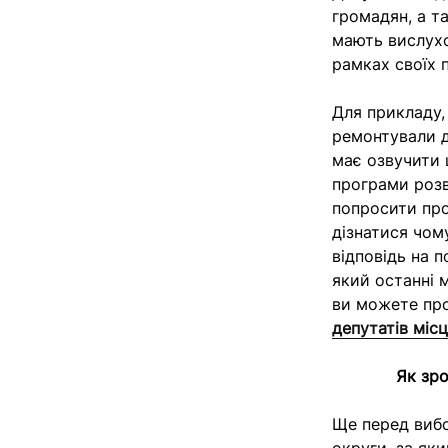
громадян, а т
мають вислухо
рамках своїх 
Для прикладу,
ремонтували д
має озвучити 
програми розв
попросити про
дізнатися чом
відповідь на п
який останні 
ви можете про
депутатів міс
Як зро
Ще перед вибо