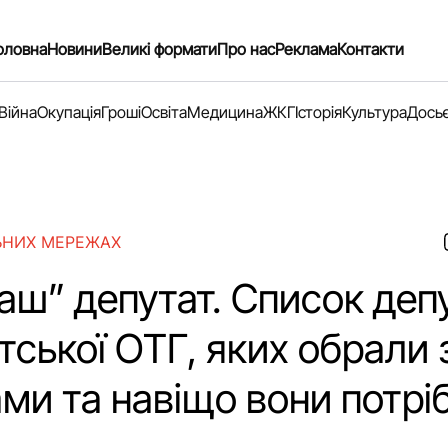
оловна
Новини
Великі формати
Про нас
Реклама
Контакти
Війна
Окупація
Гроші
Освіта
Медицина
ЖКГ
Історія
Культура
Дось
ЬНИХ МЕРЕЖАХ
аш” депутат. Список деп
ської ОТГ, яких обрали 
ми та навіщо вони потріб