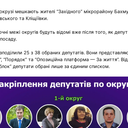
окрузі мешкають жителі “Західного” мікрорайону Бахму
вського та Кліщіївки.
чні межі округів будуть відомі вже після того, як депу
 посаду.
зподілили 25 з 38 обраних депутатів. Вони представляют
, “Порядок” та “Опозиційна платформа — За життя”. Від 
блок” депутати обрані лише за єдиним списком.