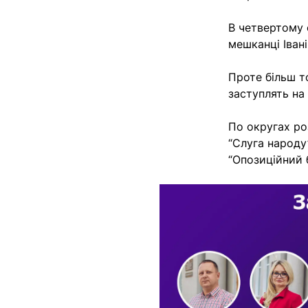
В четвертому 
мешканці Івані
Проте більш то
заступлять на
По округах ро
“Слуга народу”
“Опозиційний 