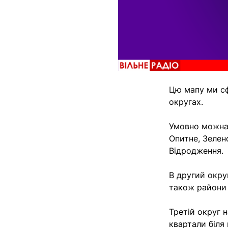
Цю мапу ми сф
округах.
Умовно можна 
Опитне, Зелено
Відродження.
В другий округ
також райони 
Третій округ 
квартали біля 