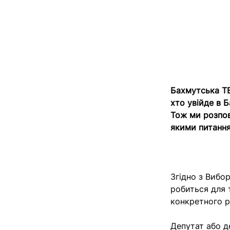
Бахмутська ТВ
хто увійде в 
Тож ми розпов
якими питання
Згідно з Вибо
робиться для 
конкретного р
Депутат або д