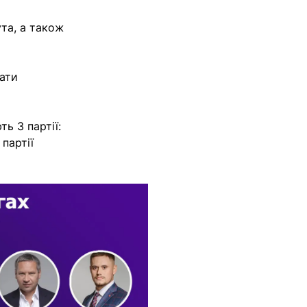
та, а також
тати
ь 3 партії:
партії