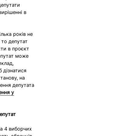
депутати
вирішенні в
лька років не
 то депутат
сти в проєкт
епутат може
иклад,
б дізнатися
танову, на
ження депутата
ення у
депутат
а 4 виборчих