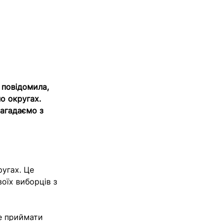
 повідомила,
по округах.
нагадаємо з
ругах. Це
оїх виборців з
де приймати