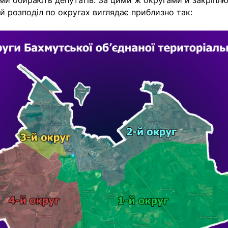
ими обирають депутатів. За цими ж округами й закріплю
й розподіл по округах виглядає приблизно так: