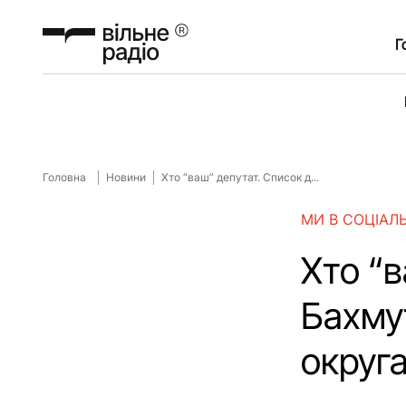
Г
Головна
Новини
Хто “ваш” депутат. Список д...
МИ В СОЦІАЛ
Хто “в
Бахмут
округа