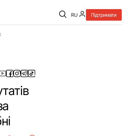
RU
Підтримати
є
утатів
за
ні