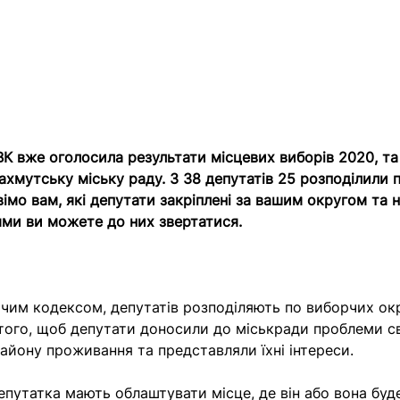
К вже оголосила результати місцевих виборів 2020, та
Бахмутську міську раду. З 38 депутатів 25 розподілили 
імо вам, які депутати закріплені за вашим округом та 
ми ви можете до них звертатися.
рчим кодексом, депутатів розподіляють по виборчих ок
того, щоб депутати доносили до міськради проблеми св
айону проживання та представляли їхні інтереси.
епутатка мають облаштувати місце, де він або вона бу