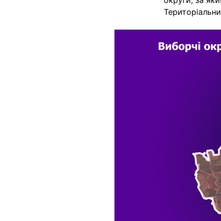
округи, за як
Територіальни