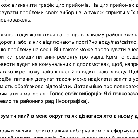
акож визначити графік цих прийомів. На цих прийомах 
вувати проблеми своїх виборців, а також сприяти у їх 
повноважень.
 якщо люди жаліються на те, що в їхньому районі вже кі
ороги, або в них відключають постійно воду/газ/світло,
цю проблему на сесії. Він також може пропонувати вне
итку громади питання ремонту тротуарів. Крім того, д
вести аудит на комунальних підприємствах, щоб, напр
у в конкретному районі постійно відключають воду. Що
одібні питання депутат також може надіслати запит в ус
мають обов’язково відповісти. Детальніше про повнова
читати в матеріалі:
Голос своїх виборців: Які повноваж
цевих та районних рад (Інфографіка)
.
зуміти який в мене округ та як дізнатися хто в ньому 
рами міська територіальна виборча комісія сформувал