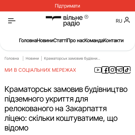
Підтримати
RU
Головна
Новини
Статті
Про нас
Команда
Контакти
Головна
Новини
Краматорськ замовив будівни...
Головна
Новини
МИ В СОЦІАЛЬНИХ МЕРЕЖАХ
Статті
Окупація
Про нас
Війна
Краматорськ замовив будівництво
підземного укриття для
Гроші
Освіта
релокованого на Закарпаття
Інструкції
Медицина
ліцею: скільки коштуватиме, що
ЖКГ
Історія
відомо
Культура
Інтерв’ю