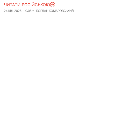
ЧИТАТИ РОСІЙСЬКОЮ
Досьє
Репортажі
24 КВІ, 2026 - 10:05
БОГДАН КОМАРОВСЬКИЙ
Блог
Проєкти
Команда
Реклама
Редакційна політика