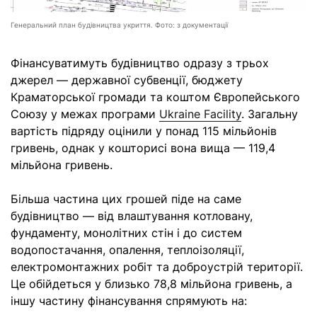
Генеральний план будівництва укриття. Фото: з документації
Фінансуватимуть будівництво одразу з трьох
джерел — державної субвенції, бюджету
Краматорської громади та коштом Європейського
Союзу у межах програми
Ukraine Facility
. Загальну
вартість підряду оцінили у понад 115 мільйонів
гривень, однак у кошторисі вона вища — 119,4
мільйона гривень.
Більша частина цих грошей піде на саме
будівництво — від влаштування котловану,
фундаменту, монолітних стін і до систем
водопостачання, опалення, теплоізоляції,
електромонтажних робіт та доброустрій території.
Це обійдеться у близько 78,8 мільйона гривень, а
іншу частину фінансування спрямують на: