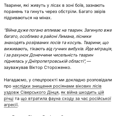
Тварини, які живуть у лісах в зоні боїв, зазнають
поранень та гинуть через обстріли. Багато звірів
підриваються на мінах.
“Війна дуже погано впливає на тварин. Загинуло вже
багато, особливо в районі Лимана, лісники
знаходять розірваних лосів та косуль. Тварини, що
виживають, тікають від гучних вибухів. Йде міграція,
і за рахунок Донеччини чисельність тварин
піднялась у Дніпропетровській області”,
—
зауважував Віктор Стороженко.
Нагадаємо, у спецпроєкті ми докладно розповідали
про
наслідки знищення росіянами вікових лісів
уздовж Сіверського Дінця
,
як війна шкодить цій
річці
та
що втратила фауна сходу за час російської
агресії
.