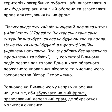
територіях загарбники рубають, аби
виготовляти з
них будматеріали для ліній оборони та заготовляти
дрова для готування їжі на фронті.
“Великоанадольський ліс знищений, все вивозиться
у Маріуполь. У Торезі та Шахтарську така сама
ситуація: вирубується все на будівництво та дрова.
Це не тільки мирні будівлі, а й фортифікаційні
укріплення окупантів. Все це роблять без належного
оформлення та обліку”
, — у коментарі Вільному
радіо розповідав
голова Донецького обласного
державного управління лісового та мисливського
господарства Віктор Стороженко
.
Водночас на Лиманському напрямку росіяни
нищили ліс, аби
збудувати на лінії фронту
православний дерев’яний храм
, де збираються
молитися окупанти.