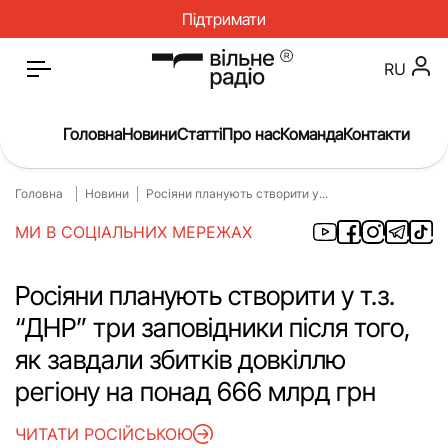
Підтримати
RU
Головна
Новини
Статті
Про нас
Команда
Контакти
Головна
Новини
Росіяни планують створити у...
Головна
Новини
МИ В СОЦІАЛЬНИХ МЕРЕЖАХ
Статті
Окупація
Про нас
Війна
Росіяни планують створити у т.з.
“ДНР” три заповідники після того,
Гроші
Освіта
як завдали збитків довкіллю
Інструкції
Медицина
регіону на понад 666 млрд грн
ЖКГ
Історія
ЧИТАТИ РОСІЙСЬКОЮ
Культура
Інтерв’ю