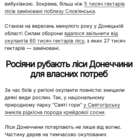
вибухівкою. Зокрема, більш ніж
5 тисяч гектарів
лісів заміновані поблизу Слов’янська
.
Станом на вересень минулого року у Донецькій
області Силам оборони
вдалося звільнити від
окупантів 60 тисяч гектарів лісу
, з яких 27 тисяч
гектарів — заміновані.
Росіяни рубають ліси Донеччини
для власних потреб
За час боїв у регіоні окупанти повністю знищили
деякі види рослин. Так,
у національному
природному парку “Святі гори”
у Святогірську
зникла рідкісна порода крейдової сосни
.
Ліси Донеччини потерпають не лише від вогню.
Частину дерев на тимчасово окупованих