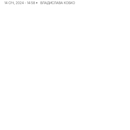
14 СІЧ, 2024 - 14:58
ВЛАДИСЛАВА КОБКО
Досьє
Репортажі
Блог
Проєкти
Команда
Реклама
Редакційна політика