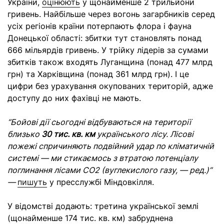
України,
оцінюють
у щонайменше 2 трильйони
гривень. Найбільше через вогонь загарбників серед
усіх регіонів країни потерпають флора і фауна
Донецької області: збитки тут становлять понад
666 мільярдів гривень. У трійку лідерів за сумами
збитків також входять Луганщина (понад 477 млрд
грн) та Харківщина (понад 361 млрд грн). І це
цифри без урахування окупованих територій, адже
доступу до них фахівці не мають.
“Бойові дії сьогодні відбуваються на території
близько
30 тис. кв. км
українського лісу. Лісові
пожежі спричиняють подвійний удар по кліматичній
системі — ми стикаємось з втратою потенціалу
поглинання лісами CO2 (вуглекислого газу, — ред.)”
—
пишуть
у пресслужбі Міндовкілля.
У відомстві додають: третина української землі
(щонайменше 174 тис. кв. км) забруднена