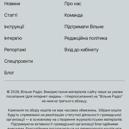
Новини
Про нас
Статті
Команда
Інструкції
Підтримати Вільне
Інтерв’ю
Редакційна політика
Репортажі
Вхід до кабінету
Спецпроекти
Блог
© 2026, Вільне Радіо. Використання матеріалів сайту лише за умови
посилання (для інтернет-видань - гіперпосилання) на "Вільне Радіо"
не нижче третього абзацу.
Кампанія по збору коштів не має часових обмежень. Зібрані кошти
будуть спрямовані на реалізацію статутної діяльності громадської
організації — в основному на створення журналістських матеріалів.
Підтримуючи активності громадської організації благодійними
внесками, благодійники погоджуються на перерозподіл коштів між