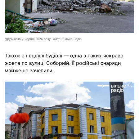
Дружківка у червні 2026 року. Фото: Вільне Радіо
Також є і вцілілі будівлі — одна з таких яскраво
жовта по вулиці Соборній. Її російські снаряди
майже не зачепили.