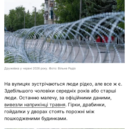
Дружківка у червні 2026 року. Фото: Вільне Радіо
На вулицях зустрічаються люди рідко, але все ж є.
Здебільшого чоловіки середніх років або старші
люди. Останню малечу, за офіційними даними,
вивезли наприкінці травня
. Гірки, драбинки,
гойдалки у дворах стоять порожні між
пошкодженими будинками.