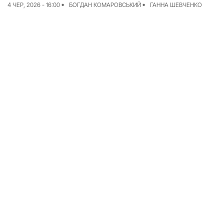
4 ЧЕР, 2026 - 16:00
БОГДАН КОМАРОВСЬКИЙ
ГАННА ШЕВЧЕНКО
Досьє
Репортажі
Блог
Проєкти
Команда
Реклама
Редакційна політика