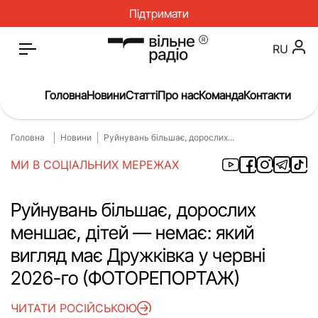
Підтримати
RU
Головна
Новини
Статті
Про нас
Команда
Контакти
Головна
Новини
Руйнувань більшає, дорослих...
Головна
Новини
МИ В СОЦІАЛЬНИХ МЕРЕЖАХ
Статті
Окупація
Про нас
Війна
Руйнувань більшає, дорослих
меншає, дітей — немає: який
Гроші
Освіта
вигляд має Дружківка у червні
Інструкції
Медицина
2026-го (ФОТОРЕПОРТАЖ)
ЖКГ
Історія
ЧИТАТИ РОСІЙСЬКОЮ
Культура
Інтерв’ю