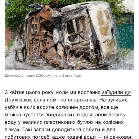
Дружківка у червні 2026 року. Фото: Вільне Радіо
З квітня цього року, коли ми востаннє
заїздили до
Дружківки
, вона помітно спорожніла. На вулицях,
узбіччя яких вкрите колючим дротом, все ще
можна зустріти поодиноких людей, вони везуть
воду у великих пластикових бутлях на колісних
візках. Такі запаси доводиться робити й для
побутових потреб, адже подачі води — ні ранкової,