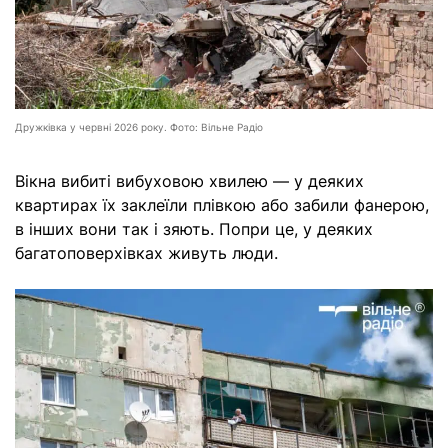
Дружківка у червні 2026 року. Фото: Вільне Радіо
Вікна вибиті вибуховою хвилею — у деяких
квартирах їх заклеїли плівкою або забили фанерою,
в інших вони так і зяють. Попри це, у деяких
багатоповерхівках живуть люди.