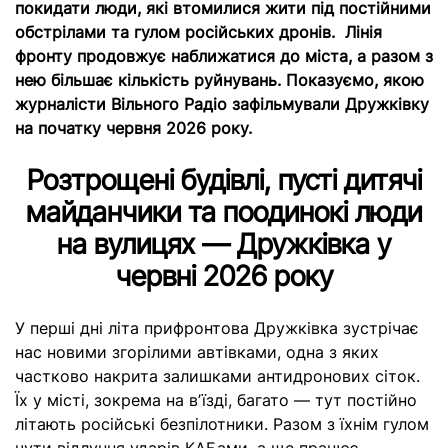
покидати люди, які втомилися жити під постійними
обстрілами та гулом російських дронів. Лінія
фронту продовжує наближатися до міста, а разом з
нею більшає кількість руйнувань. Показуємо, якою
журналісти Вільного Радіо зафільмували Дружківку
на початку червня 2026 року.
Розтрощені будівлі, пусті дитячі
майданчики та поодинокі люди
на вулицях — Дружківка у
червні 2026 року
У перші дні літа прифронтова Дружківка зустрічає
нас новими згорілими автівками, одна з яких
частково накрита залишками антидронових сіток.
Їх у місті, зокрема на вʼїзді, багато — тут постійно
літають російські безпілотники. Разом з їхнім гулом