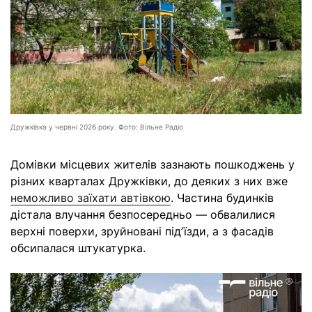
Дружківка у червні 2026 року. Фото: Вільне Радіо
Домівки місцевих жителів зазнають пошкоджень у
різних кварталах Дружківки, до деяких з них вже
неможливо заїхати автівкою
. Частина будинків
дістала влучання безпосередньо — обвалилися
верхні поверхи, зруйновані підʼїзди, а з фасадів
обсипалася штукатурка.