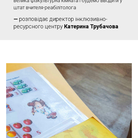
велика фізкультурна кімната і будемо вводити у
штат вчителя-реабілітолога
—
розповідає директор інклюзивно-
ресурсного центру
Катерина Трубачова