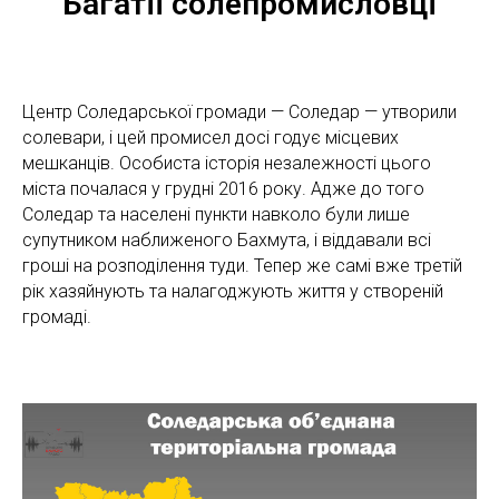
Багатії солепромисловці
Центр Соледарської громади — Соледар — утворили
солевари, і цей промисел досі годує місцевих
мешканців. Особиста історія незалежності цього
міста почалася у грудні 2016 року. Адже до того
Соледар та населені пункти навколо були лише
супутником наближеного Бахмута, і віддавали всі
гроші на розподілення туди. Тепер же самі вже третій
рік хазяйнують та налагоджують життя у створеній
громаді.