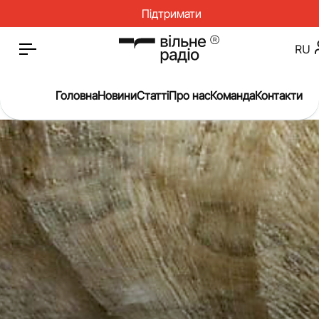
Підтримати
RU
Головна
Новини
Статті
Про нас
Команда
Контакти
Головна
Новини
Статті
Окупація
Про нас
Війна
Гроші
Освіта
Інструкції
Медицина
ЖКГ
Історія