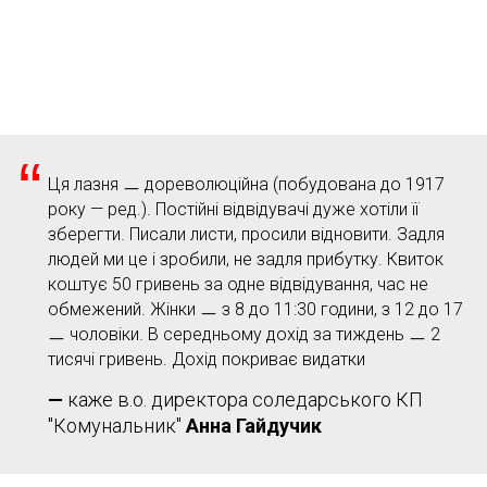
“
Ця лазня ㅡ дореволюційна (побудована до 1917
року — ред.). Постійні відвідувачі дуже хотіли її
зберегти. Писали листи, просили відновити. Задля
людей ми це і зробили, не задля прибутку. Квиток
коштує 50 гривень за одне відвідування, час не
обмежений. Жінки ㅡ з 8 до 11:30 години, з 12 до 17
ㅡ чоловіки. В середньому дохід за тиждень ㅡ 2
тисячі гривень. Дохід покриває видатки
—
каже в.о. директора соледарського КП
"Комунальник"
Анна Гайдучик