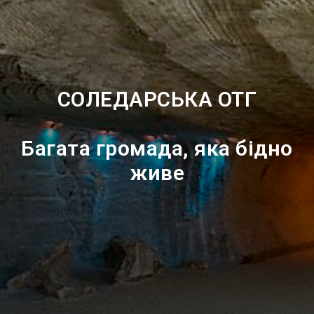
Культура
Інтерв’ю
Досьє
Репортажі
Блог
Проєкти
Команда
Реклама
СОЛЕДАРСЬКА ОТГ
Редакційна політика
Багата громада, яка бідно
живе