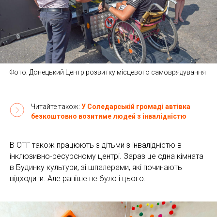
Фото: Донецький Центр розвитку місцевого самоврядування
Читайте також:
У Соледарській громаді автівка
безкоштовно возитиме людей з інвалідністю
В ОТГ також працюють з дітьми з інвалідністю в
інклюзивно-ресурсному центрі. Зараз це одна кімната
в Будинку культури, зі шпалерами, які починають
відходити. Але раніше не було і цього.