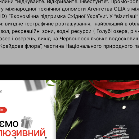
лини “Відчувайте. Відкривайте. Інвестуйте”. Промо-рол
у міжнародної технічної допомоги Агентства США з мі
D) “Економічна підтримка Східної України”. У “візитівці”
: вигідне географічне розташування, найбільший в обл
зол, рекреаційні зони, водні ресурси ( Голубі озера, рі
озер і озерець, вихід на Червонооскільське водосховище
“Крейдова флора”, частина Національного природного па