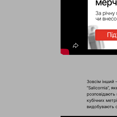
Зовсім інший 
“Saliсornia”, 
розповідають 
кубічних метр
видобувають с