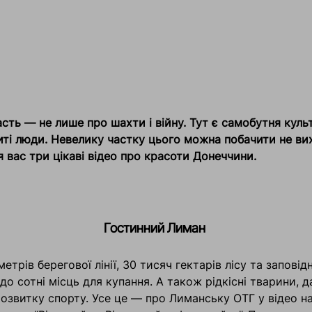
сть — не лише про шахти і війну. Тут є самобутня куль
иті люди. Невелику частку цього можна побачити не ви
я вас три цікаві відео про красоти Донеччини.
Гостинний Лиман
етрів берегової лінії, 30 тисяч гектарів лісу та заповідн
до сотні місць для купання. А також рідкісні тварини, да
озвитку спорту. Усе це — про Лиманську ОТГ у відео на