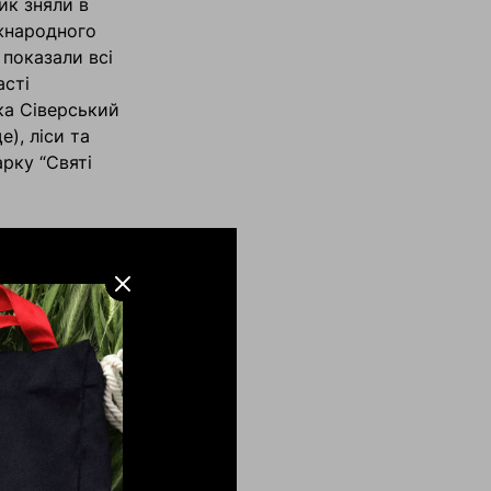
ик зняли в
жнародного
 показали всі
асті
чка Сіверський
), ліси та
рку “Святі