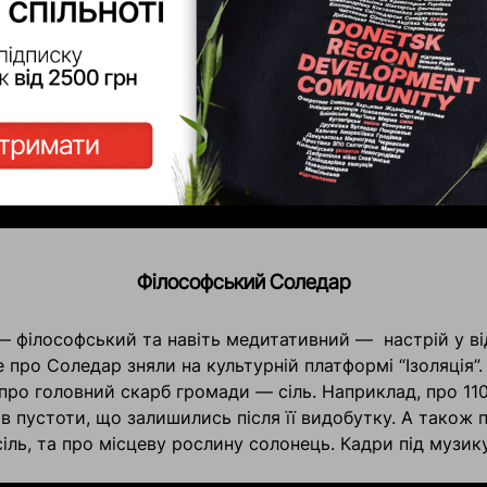
Філософський Соледар
— філософський та навіть медитативний — настрій у ві
яке про Соледар зняли на культурній платформі “Ізоляція”
про головний скарб громади — сіль. Наприклад, про 110
ів пустоти, що залишились після її видобутку. А також 
іль, та про місцеву рослину солонець. Кадри під музик