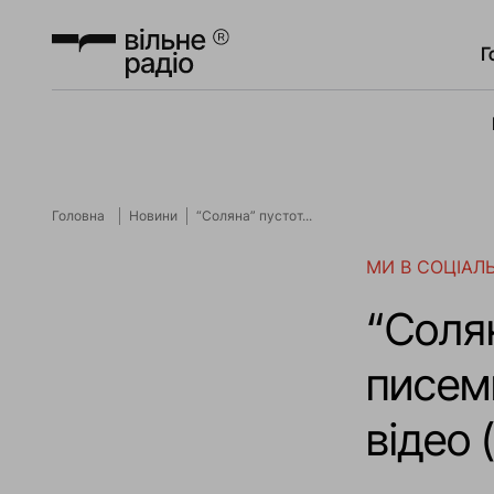
Г
Головна
Новини
“Соляна” пустот...
МИ В СОЦІАЛ
“Солян
писем
відео 