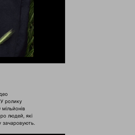
део
. У ролику
 мільйонів
про людей, які
у зачаровують.