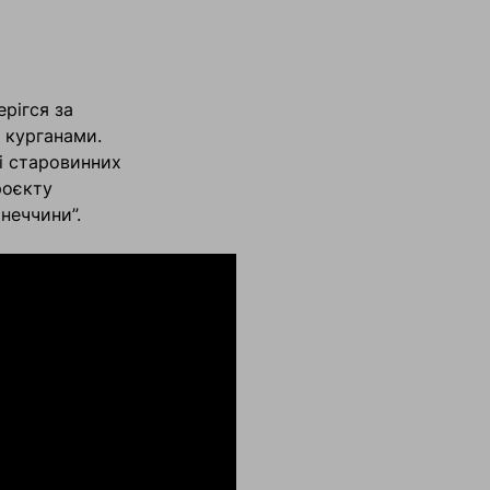
ерігся за
и курганами.
і старовинних
роєкту
неччини”.