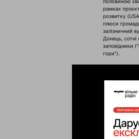
половиною хви
рамках проєкт
розвитку (USAI
плюси громади
залізничний ву
Донець, сотні 
заповідники (
гори”).