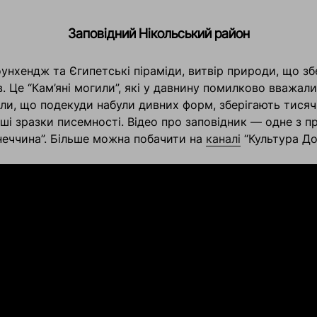
Заповідний Нікольський район
оунхендж та Єгипетські піраміди, витвір природи, що зб
в. Це “Кам’яні могили”, які у давнину помилково вважал
ли, що подекуди набули дивних форм, зберігають тисяч
рші зразки писемності. Відео про заповідник — одне з п
еччина”. Більше можна побачити на
каналі
“Культура До