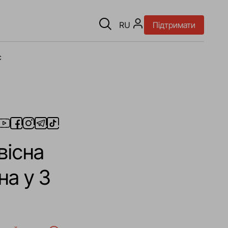
RU
Підтримати
є
вісна
на у 3