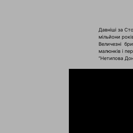
Давніші за Ст
мільйони рокі
Величезні бри
малюнків і пе
“Нетипова Дон