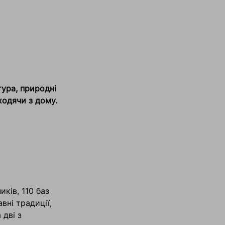
тура, природні
ходячи з дому.
иків, 110 баз
вні традиції,
 дві з