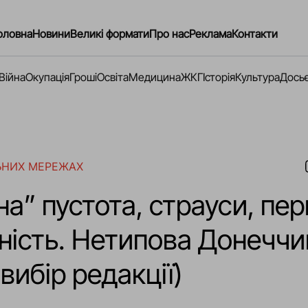
оловна
Новини
Великі формати
Про нас
Реклама
Контакти
Війна
Окупація
Гроші
Освіта
Медицина
ЖКГ
Історія
Культура
Дось
ЬНИХ МЕРЕЖАХ
а” пустота, страуси, пер
ність. Нетипова Донеччи
(вибір редакції)