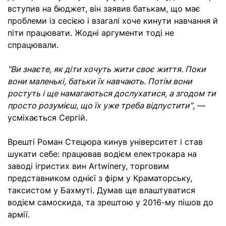
вступив на бюджет, він заявив батькам, що має
проблеми із сесією і взагалі хоче кинути навчання й
піти працювати. Жодні аргументи тоді не
спрацювали.
“Ви знаєте, як діти хочуть жити своє життя. Поки
вони маленькі, батьки їх навчають. Потім вони
ростуть і ще намагаються дослухатися, а згодом ти
просто розумієш, що їх уже треба відпустити”
, —
усміхається Сергій.
Врешті Роман Стецюра кинув університет і став
шукати себе: працював водієм електрокара на
заводі ігристих вин Artwinery, торговим
представником однієї з фірм у Краматорську,
таксистом у Бахмуті. Думав ще влаштуватися
водієм самоскида, та зрештою у 2016-му пішов до
армії.