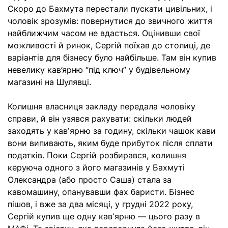
Скоро до Бахмута перестали пускати цивільних, і
чоловік зрозумів: повернутися до звичного життя
найближчим часом не вдасться. Оцінивши свої
можливості й ринок, Сергій поїхав до столиці, де
варіантів для бізнесу було найбільше. Там він купив
невелику кав’ярню “під ключ” у будівельному
магазині на Шулявці.
Колишня власниця закладу передала чоловіку
справи, й він узявся рахувати: скільки людей
заходять у кавʼярню за годину, скільки чашок кави
вони випивають, яким буде прибуток після сплати
податків. Поки Сергій розбирався, колишня
керуюча одного з його магазинів у Бахмуті
Олександра (або просто Саша) стала за
кавомашину, опанувавши фах баристи. Бізнес
пішов, і вже за два місяці, у грудні 2022 року,
Сергій купив ще одну кавʼярню — цього разу в