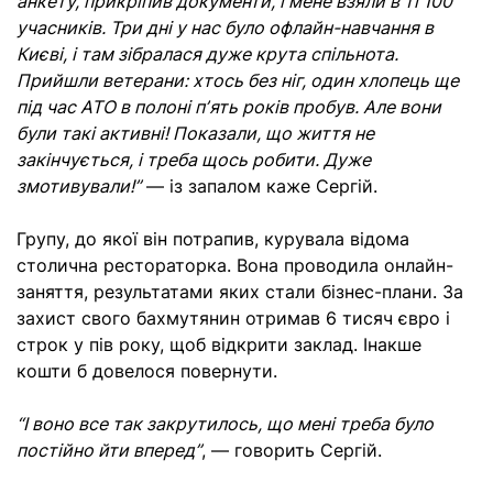
анкету, прикріпив документи, і мене взяли в ті 100
учасників. Три дні у нас було офлайн-навчання в
Києві, і там зібралася дуже крута спільнота.
Прийшли ветерани: хтось без ніг, один хлопець ще
під час АТО в полоні пʼять років пробув. Але вони
були такі активні! Показали, що життя не
закінчується, і треба щось робити. Дуже
змотивували!”
— із запалом каже Сергій.
Групу, до якої він потрапив, курувала відома
столична рестораторка. Вона проводила онлайн-
заняття, результатами яких стали бізнес-плани. За
захист свого бахмутянин отримав 6 тисяч євро і
строк у пів року, щоб відкрити заклад. Інакше
кошти б довелося повернути.
“І воно все так закрутилось, що мені треба було
постійно йти вперед”
, — говорить Сергій.