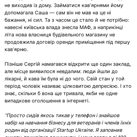
не виходив із дому. Займатися кавʼярнями йому
допомагала Саша — сам він не мав на це ні
бажання, ні сил. Та з часом це стало й не потрібно:
навесні київська влада знесла МАФ, а наприкінці
літа нова власниця будівельного магазину не
продовжила договір оренди приміщення під першу
кавʼярню.
Пізніше Сергій намагався відкрити ще один заклад,
але місце виявилося невдалим: люди йшли до
лікарні, й кава їм була ні до чого. Свій стан у той
період чоловік називає цілковитою депресією. І хто
знає, скільки б вона ще тривала, якби не одне
випадкове оголошення в інтернеті.
“Просто сидів якось тикав у телефон і знайшов
набір на навчання бізнесу для ветеранів і членів їхніх
родин від організації Startup Ukraine. Я заповнив