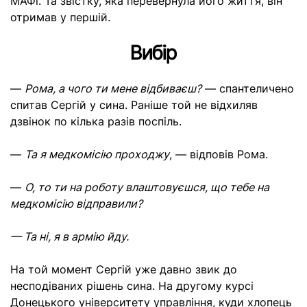
МАФі. Та звістку, яка перевернула його життя, він
отримав у першій.
Вибір
—
Рома, а чого ти мене відбиваєш?
— спантеличено
спитав Сергій у сина. Раніше той не відхиляв
дзвінок по кілька разів поспіль.
—
Та я медкомісію проходжу
, — відповів Рома.
—
О, то ти на роботу влаштовуєшся, що тебе на
медкомісію відправили?
— Та ні, я в армію йду.
На той момент Сергій уже давно звик до
несподіваних рішень сина. На другому курсі
Донецького університету управління, куди хлопець