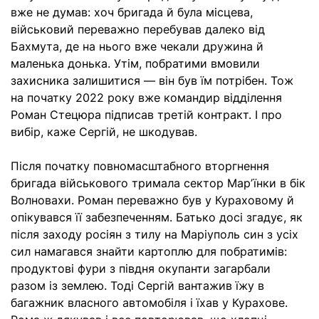
вже не думав: хоч бригада й була місцева,
військовий переважно перебував далеко від
Бахмута, де на нього вже чекали дружина й
маленька донька. Утім, побратими вмовили
захисника залишитися — він був їм потрібен. Тож
на початку 2022 року вже командир відділення
Роман Стецюра підписав третій контракт. І про
вибір, каже Сергій, не шкодував.
Після початку повномасштабного вторгнення
бригада військового тримала сектор Марʼїнки в бік
Волновахи. Роман переважно був у Кураховому й
опікувався її забезпеченням. Батько досі згадує, як
після заходу росіян з тилу на Маріуполь син з усіх
сил намагався знайти картоплю для побратимів:
продуктові фури з півдня окупанти загарбали
разом із землею. Тоді Сергій вантажив їжу в
багажник власного автомобіля і їхав у Курахове.