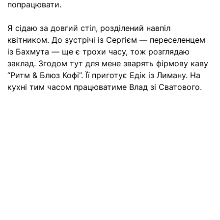
попрацювати.
Я сідаю за довгий стіл, розділений навпіл
квітником. До зустрічі із Сергієм — переселенцем
із Бахмута — ще є трохи часу, тож розглядаю
заклад. Згодом тут для мене зварять фірмову каву
“Ритм & Блюз Кофі”. Її приготує Едік із Лиману. На
кухні тим часом працюватиме Влад зі Сватового.