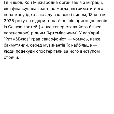
І він ішов. Хоч Міжнародна організація з міграції,
яка фінансувала грант, не могла підтримати його
початкову ідею закладу з кавою і вином, 18 квітня
2026 року на відкритті кав’ярні він пригощав своїх
із Сашею гостей (жінка тепер стала його бізнес-
партнеркою) рідним “Артемівським”. У кавʼярні
“Ритм&Блюз” грав саксофоніст — чомусь, каже
бахмутянин, серед музикантів їх найбільше — і
люди подекуди спостерігали за його виступом
стоячи.