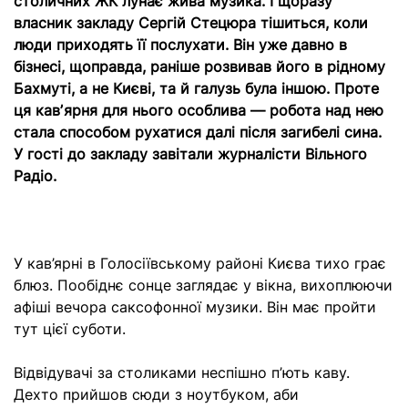
столичних ЖК лунає жива музика. І щоразу
власник закладу Сергій Стецюра тішиться, коли
люди приходять її послухати. Він уже давно в
бізнесі, щоправда, раніше розвивав його в рідному
Бахмуті, а не Києві, та й галузь була іншою. Проте
ця кавʼярня для нього особлива — робота над нею
стала способом рухатися далі після загибелі сина.
У гості до закладу завітали журналісти Вільного
Радіо.
У кав’ярні в Голосіївському районі Києва тихо грає
блюз. Пообіднє сонце заглядає у вікна, вихоплюючи
афіші вечора саксофонної музики. Він має пройти
тут цієї суботи.
Відвідувачі за столиками неспішно п’ють каву.
Дехто прийшов сюди з ноутбуком, аби