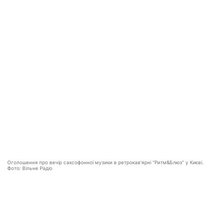
Оголошення про вечір саксофонної музики в ретрокавʼярні “Ритм&Блюз” у Києві.
Фото: Вільне Радіо