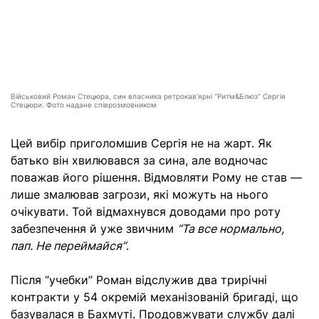
Військовий Роман Стецюра, син власника ретрокавʼярні “Ритм&Блюз” Сергія
Стецюри. Фото надане співрозмовником
Цей вибір приголомшив Сергія не на жарт. Як
батько він хвилювався за сина, але водночас
поважав його рішення. Відмовляти Рому не став —
лише змалював загрози, які можуть на нього
очікувати. Той відмахнувся доводами про роту
забезпечення й уже звичним
“Та все нормально,
пап. Не переймайся”
.
Після “учебки” Роман відслужив два трирічні
контракти у 54 окремій механізованій бригаді, що
базувалася в Бахмуті. Продовжувати службу далі