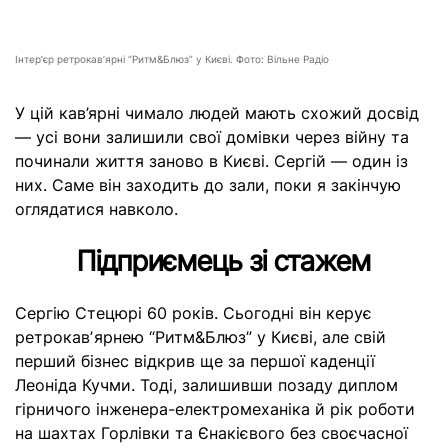
Інтерʼєр ретрокавʼярні “Ритм&Блюз” у Києві. Фото: Вільне Радіо
У цій кав’ярні чимало людей мають схожий досвід
— усі вони залишили свої домівки через війну та
починали життя заново в Києві. Сергій — один із
них. Саме він заходить до зали, поки я закінчую
оглядатися навколо.
Підприємець зі стажем
Сергію Стецюрі 60 років. Сьогодні він керує
ретрокавʼярнею “Ритм&Блюз” у Києві, але свій
перший бізнес відкрив ще за першої каденції
Леоніда Кучми. Тоді, залишивши позаду диплом
гірничого інженера-електромеханіка й рік роботи
на шахтах Горлівки та Єнакієвого без своєчасної