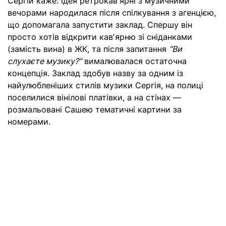
Сергій каже: ідея ретрокавʼярні з музичними
вечорами народилася після спілкування з агенцією,
що допомагала запустити заклад. Спершу він
просто хотів відкрити кавʼярню зі сніданками
(замість вина) в ЖК, та після запитання
“Ви
слухаєте музику?”
вималювалася остаточна
концепція. Заклад здобув назву за одним із
найулюбленіших стилів музики Сергія, на полиці
поселилися вінілові платівки, а на стінах —
розмальовані Сашею тематичні картини за
номерами.