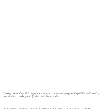
Бахмутянин Сергій Стецюра на відкритті власної ретрокавʼярні “Ритм&Блюз” у
Києві. Фото: Instagram/@rytm_and_blues.cafe