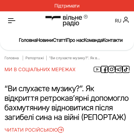
Підтримати
RU
Головна
Новини
Статті
Про нас
Команда
Контакти
Головна
Репортажі
“Ви слухаєте музику?”. Як в...
Головна
Новини
МИ В СОЦІАЛЬНИХ МЕРЕЖАХ
Статті
Окупація
Про нас
Війна
“Ви слухаєте музику?”. Як
відкриття ретрокав’ярні допомогло
Гроші
Освіта
бахмутянину відновитися після
Інструкції
Медицина
загибелі сина на війні (РЕПОРТАЖ)
ЖКГ
Історія
ЧИТАТИ РОСІЙСЬКОЮ
Культура
Інтерв’ю