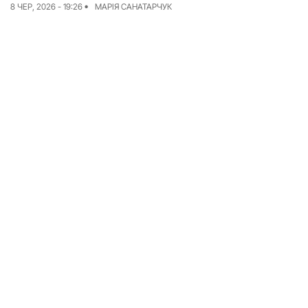
8 ЧЕР, 2026 - 19:26
МАРІЯ САНАТАРЧУК
Досьє
Репортажі
Блог
Проєкти
Команда
Реклама
Редакційна політика