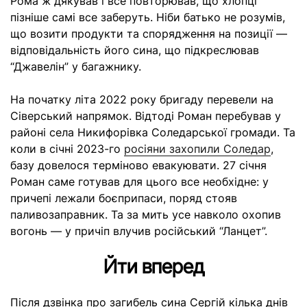
Рома ж дякував і все повторював, що хлопці
пізніше самі все заберуть. Ніби батько не розумів,
що возити продукти та спорядження на позиції —
відповідальність його сина, що підкреслював
“Джавелін” у багажнику.
На початку літа 2022 року бригаду перевели на
Сіверський напрямок. Відтоді Роман перебував у
районі села Никифорівка Соледарської громади. Та
коли в січні 2023-го
росіяни захопили Соледар
,
базу довелося терміново евакуювати. 27 січня
Роман саме готував для цього все необхідне: у
причепі лежали боєприпаси, поряд стояв
паливозаправник. Та за мить усе навколо охопив
вогонь — у причіп влучив російський “Ланцет”.
Йти вперед
Після дзвінка про загибель сина Сергій кілька днів