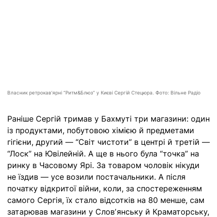
Власник ретрокавʼярні “Ритм&Блюз” у Києві Сергій Стецюра. Фото: Вільне Радіо
Раніше Сергій тримав у Бахмуті три магазини: один
із продуктами, побутовою хімією й предметами
гігієни, другий — “Світ чистоти” в центрі й третій —
“Лоск” на Ювілейній. А ще в нього була “точка” на
ринку в Часовому Ярі. За товаром чоловік нікуди
не їздив — усе возили постачальники. А після
початку відкритої війни, коли, за спостереженням
самого Сергія, їх стало відсотків на 80 менше, сам
затарював магазини у Словʼянську й Краматорську,