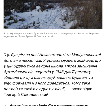
В цьому будинку колись була вечірня школа. Колекціонер знайшов тут 16 різних
видів цегли. Фото: Григорій Соколовський
“Це був дім на розі Незалежності та Маріупольської,
його вже немає там. У фондах музею я знайшов, що
у цій будівлі була вечірня школа. І після звільнення
Артемівська від нацистів у 1943 для її ремонту
збирали цеглу з різних зруйнованих будівель та
відбудовували її з чого доведеться. Тому таке
розмаїття клейм в одному місці”,
— розповідає
Григорій Соколовський.
Артемівськ та Часів Яр у розсекреченому