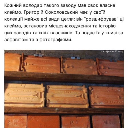
Кожний володар такого заводу мав своє власне
клеймо. Григорій Соколовський має у своїй
колекції майже всі види цегли: він “розшифрував” ці
клейма, встановив місцезнаходження та історію
цих заводів та їхніх власників. Та подає їх у книзі за
алфавітом та з фотографіями.