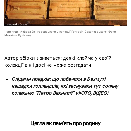
Черепиця Мойсея Венгеровського у колекції Григорія Соколовського. Фото
Михайла Кулішова
Автор збірки зізнається: деякі клейма у своїй
колекції він і досі не може розгадати.
Слідами предків: що побачили в Бахмуті
нащадки голландців, які заснували тут соляну
копальню “Петро Великий” (ФОТО, ВІДЕО)
Цегла як пам’ять про родину