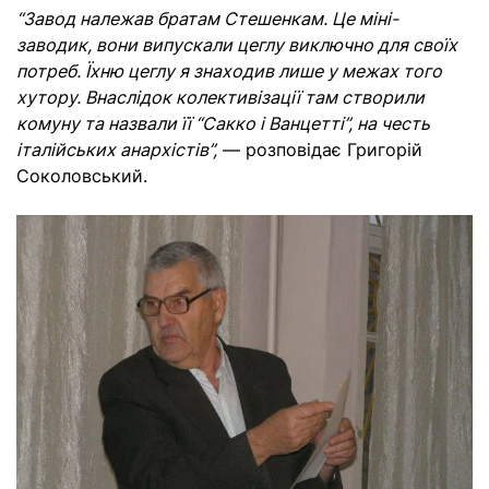
“Завод належав братам Стешенкам. Це міні-
заводик, вони випускали цеглу виключно для своїх
потреб. Їхню цеглу я знаходив лише у межах того
хутору. Внаслідок колективізації там створили
комуну та назвали її “Сакко і Ванцетті”, на честь
італійських анархістів”,
— розповідає Григорій
Соколовський.