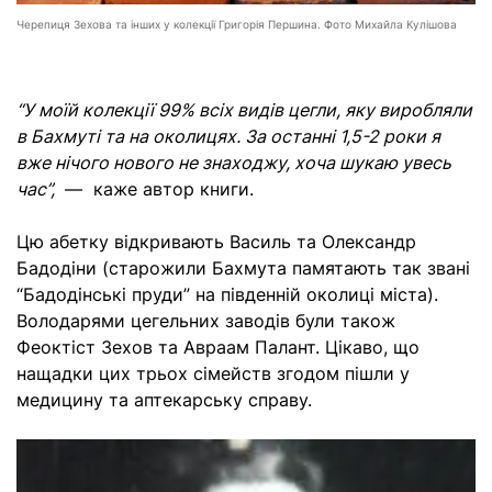
Черепиця Зехова та інших у колекції Григорія Першина. Фото Михайла Кулішова
“У моїй колекції 99% всіх видів цегли, яку виробляли
в Бахмуті та на околицях. За останні 1,5-2 роки я
вже нічого нового не знаходжу, хоча шукаю увесь
час”,
— каже автор книги.
Цю абетку відкривають Василь та Олександр
Бадодіни (старожили Бахмута памятають так звані
“Бадодінські пруди” на південній околиці міста).
Володарями цегельних заводів були також
Феоктіст Зехов та Авраам Палант. Цікаво, що
нащадки цих трьох сімейств згодом пішли у
медицину та аптекарську справу.