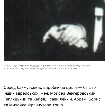
Олександр Петрович Бадодін. Фрагмент фото з колекції Бахмутського
краєзнавчого музею. Фото надане Григорієм Соколовським
Серед бахмутських виробників цегли — багато
інших єврейських імен: Мойсей Венгеровський,
Теплицький та Хейфіц, Ісаак Хенкін, Абрам, Борис
та Михайло Французови тощо.