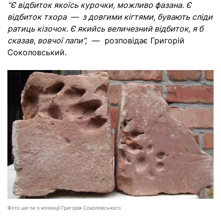
“Є відбиток якоїсь курочки, можливо фазана. Є
відбиток тхора — з довгими кігтями, бувають сліди
ратиць кізочок. Є якийсь величезний відбиток, я б
сказав, вовчої лапи”,
— розповідає Григорій
Соколовський.
Фото цегли з колекції Григорія Соколовського