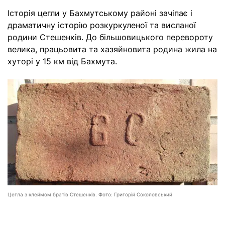
Історія цегли у Бахмутському районі зачіпає і
драматичну історію розкуркуленої та висланої
родини Стешенків. До більшовицького перевороту
велика, працьовита та хазяйновита родина жила на
хуторі у 15 км від Бахмута.
Цегла з клеймом братів Стешенків. Фото: Григорій Соколовський