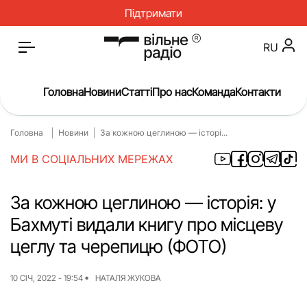
Підтримати
RU
Головна
Новини
Статті
Про нас
Команда
Контакти
Головна
Новини
За кожною цеглиною — історі...
Головна
Новини
МИ В СОЦІАЛЬНИХ МЕРЕЖАХ
Статті
Окупація
Про нас
Війна
За кожною цеглиною — історія: у
Бахмуті видали книгу про місцеву
Гроші
Освіта
цеглу та черепицю (ФОТО)
Інструкції
Медицина
ЖКГ
Історія
10 СІЧ, 2022 - 19:54
НАТАЛЯ ЖУКОВА
Культура
Інтерв’ю