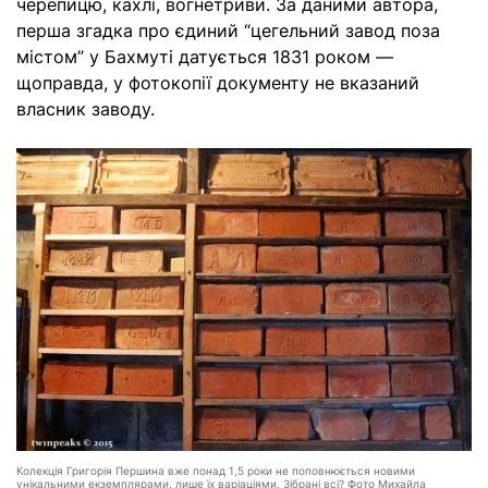
черепицю, кахлі, вогнетриви. За даними автора,
перша згадка про єдиний “цегельний завод поза
містом” у Бахмуті датується 1831 роком —
щоправда, у фотокопії документу не вказаний
власник заводу.
Колекція Григорія Першина вже понад 1,5 роки не поповнюється новими
унікальними екземплярами, лише їх варіаціями. Зібрані всі? Фото Михайла