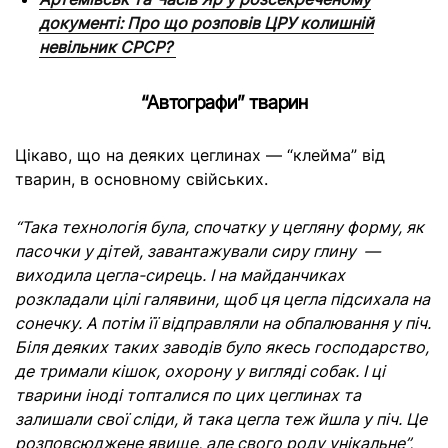
документі: Про що розповів ЦРУ колишній
невільник СРСР?
“Автографи” тварин
Цікаво, що на деяких цеглинах — “клейма” від
тварин, в основному свійських.
“Така технологія була, спочатку у цегляну форму, як
пасочки у дітей, завантажували сиру глину —
виходила цегла-сирець. І на майданчиках
розкладали цілі галявини, щоб ця цегла підсихала на
сонечку. А потім її відправляли на обпалювання у піч.
Біля деяких таких заводів було якесь господарство,
де тримали кішок, охорону у вигляді собак. І ці
тварини іноді топталися по цих цеглинах та
залишали свої сліди, й така цегла теж йшла у піч. Це
розповсюджене явище, але свого роду унікальне”,