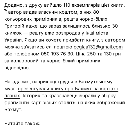
Додамо, з друку вийшло 110 екземплярів цієї книги.
Її автор видав власним коштом, з них 80
кольорових примірників, решта чорно-білих.
Григорій каже, що зараз залишилось близько 30
книжок — решту вже розпродав у інші міста
України. Якщо ви хочете придбати книгу, з автором
можна зв’язатись ел. поштою
ceglaa132@gmail.com
або телефоном 050 193 76 30. Ціна 250 та 130 грн
за кольоровий та чорно-білий примірник
відповідно.
Нагадаємо, наприкінці грудня в Бахмутському
музеї
презентували книгу про Бахмут на картах і
планах
. Історик та краєзнавець зібрали у збірку
фрагменти карт різних століть, на яких зображений
Бахмут.
Читайте також: