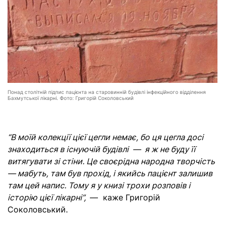
Понад столітній підпис пацієнта на старовинній будівлі інфекційного відділення
Бахмутської лікарні. Фото: Григорій Соколовський
“В моїй колекції цієї цегли немає, бо ця цегла досі
знаходиться в існуючій будівлі — я ж не буду її
витягувати зі стіни. Це своєрідна народна творчість
— мабуть, там був прохід, і якийсь пацієнт залишив
там цей напис. Тому я у книзі трохи розповів і
історію цієї лікарні”,
— каже Григорій
Соколовський.