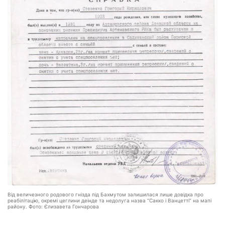
Від величезного родового гнізда під Бахмутом залишилася лише довідка про
реабілітацію, окремі цеглини деінде та недолуга назва “Сакко і Ванцетті” на мапі
району. Фото: Єлизавета Гончарова