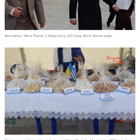
Фестиваль “Мега Йорти” у Маріуполі у 2021 році, Фото: Вільне радіо