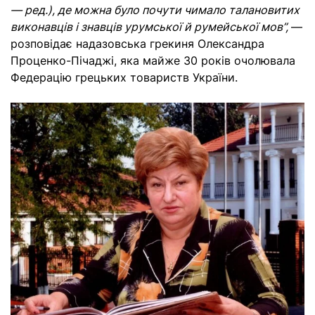
— ред.), де можна було почути чимало талановитих
виконавців і знавців урумської й румейської мов”,
—
розповідає надазовська грекиня Олександра
Проценко-Пічаджі, яка майже 30 років очолювала
Федерацію грецьких товариств України.