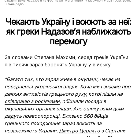
Страви греків Надазов’я на фестивалі “Мега Йорти” у Маріуполі у 2021 році, фото:
Вільне радіо
Чекають Україну і воюють за неї:
як греки Надазов’я наближають
перемогу
За словами Степана Махсми, серед греків України
пів тисячі зараз боронять Україну у війську.
“Багато тих, хто зараз живе в окупації, чекає на
повернення української влади. Хоча ми і знаємо про
деяких активістів грецького руху, котрі пішли на
співпрацю з росіянами
, обійняли посади в
окупаційних органах влади. Але оцінку їхнім діям
дадуть правоохоронці.
Близько 560 бійців
грецького походження зараз воюють за
незалежність України.
Дмитро Церахто
з Сартани