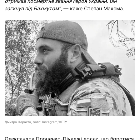
отримав посмертне звання героя України. Він
загинув під Бахмутом”
,
— каже Степан Махсма.
Дмитро Церахто, фото: Instagram/ФГТУ
Олександра Проценко-Пічаджі додає, що боротися