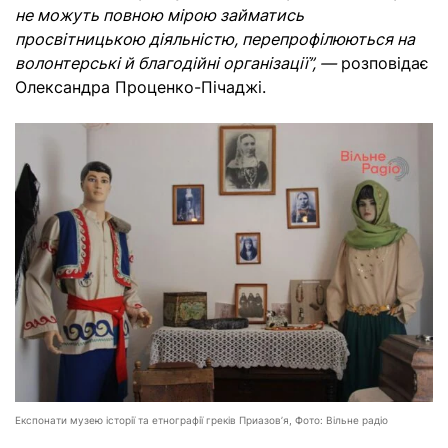
не можуть повною мірою займатись
просвітницькою діяльністю, перепрофілюються на
волонтерські й благодійні організації”, —
розповідає
Олександра Проценко-Пічаджі.
Експонати музею історії та етнографії греків Приазов’я, Фото: Вільне радіо