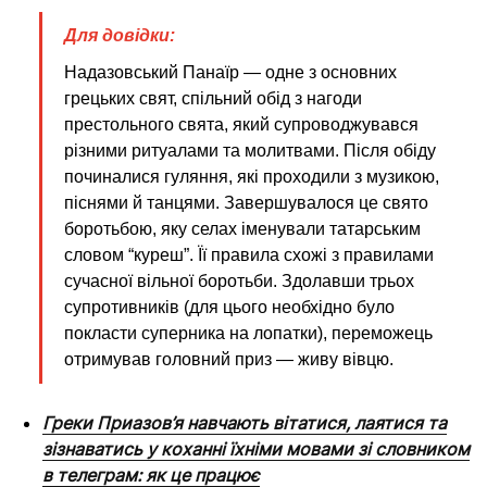
Для довідки:
Надазовський Панаїр — одне з основних
грецьких свят, спільний обід з нагоди
престольного свята, який супроводжувався
різними ритуалами та молитвами. Після обіду
починалися гуляння, які проходили з музикою,
піснями й танцями. Завершувалося це свято
боротьбою, яку селах іменували татарським
словом “куреш”. Її правила схожі з правилами
сучасної вільної боротьби. Здолавши трьох
супротивників (для цього необхідно було
покласти суперника на лопатки), переможець
отримував головний приз — живу вівцю.
Греки Приазов’я навчають вітатися, лаятися та
зізнаватись у коханні їхніми мовами зі словником
в телеграм: як це працює