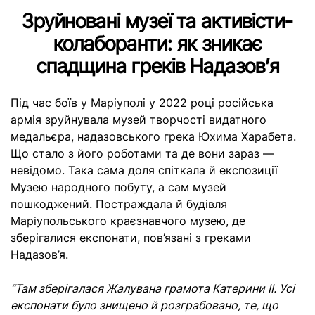
Зруйновані музеї та активісти-
колаборанти: як зникає
спадщина греків Надазов’я
Під час боїв у Маріуполі у 2022 році російська
армія зруйнувала музей творчості видатного
медальєра, надазовського грека Юхима Харабета.
Що стало з його роботами та де вони зараз —
невідомо. Така сама доля спіткала й експозиції
Музею народного побуту, а сам музей
пошкоджений. Постраждала й будівля
Маріупольського краєзнавчого музею, де
зберігалися експонати, пов’язані з греками
Надазов’я.
“Там зберігалася Жалувана грамота Катерини II. Усі
експонати було знищено й розграбовано, те, що