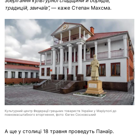
зберігання культурної спадщини й обрядів,
традицій, звичаїв”,
— каже Степан Махсма.
Культурний центр Федерації грецьких товариств України у Маріуполі до
повномасштабного вторгнення, фото: Євген Сосновський
А ще у столиці 18 травня проведуть Панаїр.