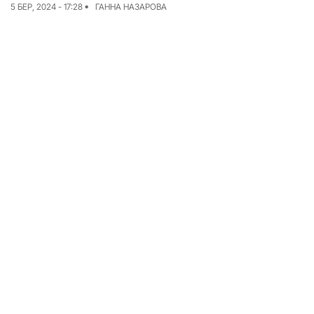
5 БЕР, 2024 - 17:28
ГАННА НАЗАРОВА
Досьє
Репортажі
Блог
Проєкти
Команда
Реклама
Редакційна політика