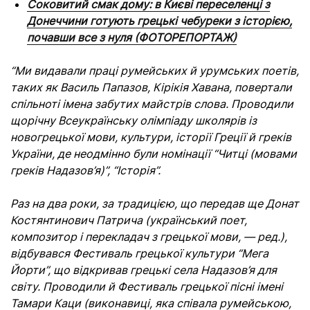
Соковитий смак дому: в Києві переселенці з
Донеччини готують грецькі чебуреки з історією,
почавши все з нуля (ФОТОРЕПОРТАЖ)
“Ми видавали праці румейських й урумських поетів,
таких як Василь Папазов, Кірікія Хавана, повертали
спільноті імена забутих майстрів слова. Проводили
щорічну Всеукраїнську олімпіаду школярів із
новогрецької мови, культури, історії Греції й греків
України, де неодмінно були номінації “Читці (мовами
греків Надазов’я)”, “Історія”.
Раз на два роки, за традицією, що передав ще Донат
Костянтинович Патрича (український поет,
композитор і перекладач з грецької мови, — ред.),
відбувався Фестиваль грецької культури “Мега
Йорти”, що відкривав грецькі села Надазов’я для
світу. Проводили й Фестиваль грецької пісні імені
Тамари Каци (виконавиці, яка співала румейською,