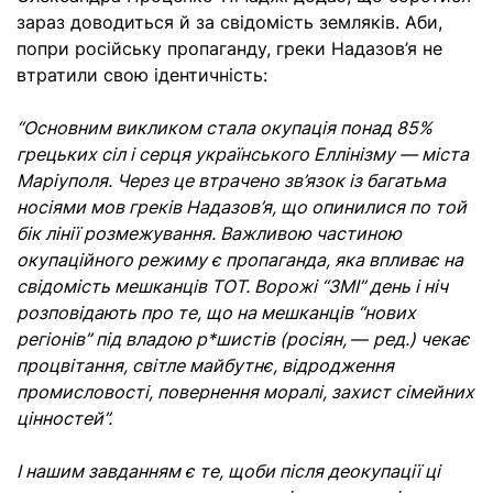
зараз доводиться й за свідомість земляків. Аби,
попри російську пропаганду, греки Надазов’я не
втратили свою ідентичність:
“Основним викликом стала окупація понад 85%
грецьких сіл і серця українського Еллінізму — міста
Маріуполя. Через це втрачено зв’язок із багатьма
носіями мов греків Надазов’я, що опинилися по той
бік лінії розмежування. Важливою частиною
окупаційного режиму є пропаганда, яка впливає на
свідомість мешканців ТОТ. Ворожі “ЗМІ” день і ніч
розповідають про те, що на мешканців “нових
регіонів” під владою р*шистів (росіян,
—
ред.) чекає
процвітання, світле майбутнє, відродження
промисловості, повернення моралі, захист сімейних
цінностей”.
І нашим завданням є те, щоби після деокупації ці