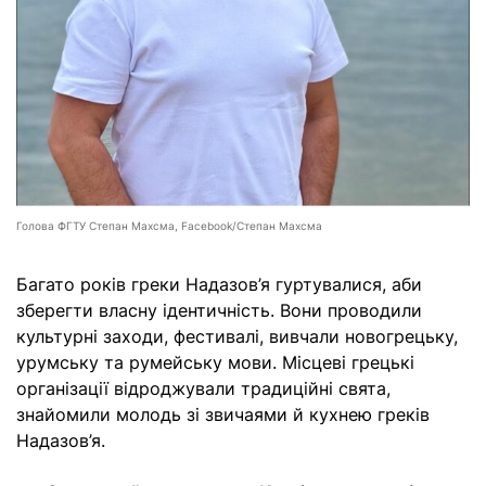
Голова ФГТУ Степан Махсма, Facebook/Степан Махсма
Багато років греки Надазов’я гуртувалися, аби
зберегти власну ідентичність. Вони проводили
культурні заходи, фестивалі, вивчали новогрецьку,
урумську та румейську мови. Місцеві грецькі
організації відроджували традиційні свята,
знайомили молодь зі звичаями й кухнею греків
Надазов’я.