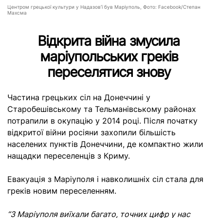
Центром грецької культури у Надазов’ї був Маріуполь, Фото: Facebook/Степан
Махсма
Відкрита війна змусила
маріупольських греків
переселятися знову
Частина грецьких сіл на Донеччині у
Старобешівському та Тельманівському районах
потрапили в окупацію у 2014 році. Після початку
відкритої війни росіяни захопили більшість
населених пунктів Донеччини, де компактно жили
нащадки переселенців з Криму.
Евакуація з Маріуполя і навколишніх сіл стала для
греків новим переселенням.
“З Маріуполя виїхали багато, точних цифр у нас