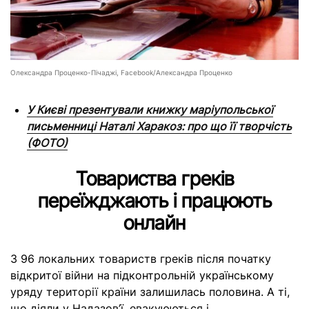
Олександра Проценко-Пічаджі, Facebook/Александра Проценко
У Києві презентували книжку маріупольської
письменниці Наталі Харакоз: про що її творчість
(ФОТО)
Товариства греків
переїжджають і працюють
онлайн
З 96 локальних товариств греків після початку
відкритої війни на підконтрольній українському
уряду території країни залишилась половина. А ті,
що діяли у Надазов’ї, евакуюються і