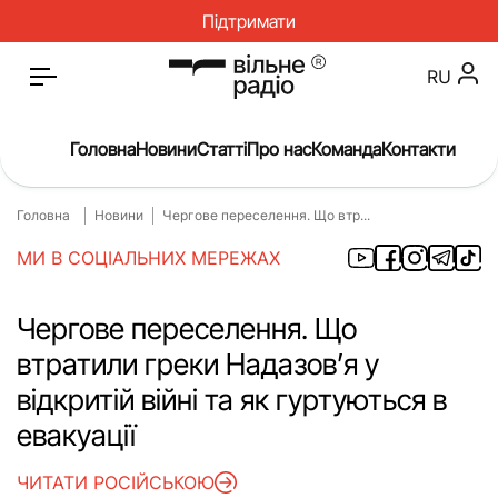
Підтримати
RU
Головна
Новини
Статті
Про нас
Команда
Контакти
Головна
Новини
Чергове переселення. Що втр...
Головна
Новини
МИ В СОЦІАЛЬНИХ МЕРЕЖАХ
Статті
Окупація
Про нас
Війна
Чергове переселення. Що
втратили греки Надазов’я у
Гроші
Освіта
відкритій війні та як гуртуються в
Інструкції
Медицина
евакуації
ЖКГ
Історія
ЧИТАТИ РОСІЙСЬКОЮ
Культура
Інтерв’ю