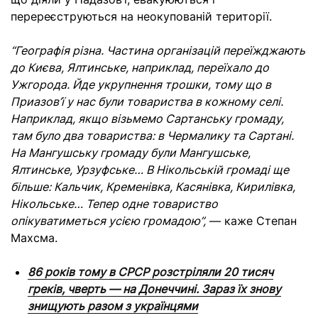
перереєструються на неокупованій території.
“Географія різна. Частина організацій переїжджають
до Києва, Ялтинське, наприклад, переїхало до
Ужгорода. Йде укрупнення трошки, тому що в
Приазов’ї у нас були товариства в кожному селі.
Наприклад, якщо візьмемо Сартанську громаду,
там було два товариства: в Чермалику та Сартані.
На Мангушську громаду були Мангушське,
Ялтинське, Урзуфське… В Нікольській громаді ще
більше: Кальчик, Кременівка, Касянівка, Кирилівка,
Нікольське… Тепер одне товариство
опікуватиметься усією громадою”,
—
каже Степан
Махсма.
86 років тому в СРСР розстріляли 20 тисяч
греків, чверть — на Донеччині. Зараз їх знову
знищують разом з українцями