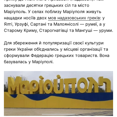
заснували десятки грецьких сіл та місто
Маріуполь. У селах поблизу Маріуполя живуть
нащадки носіїв двох
мов надазовських греків
: у
Ялті, Урзуфі, Сартані та Малоянісолі — румеї, а у
Старому Криму, Старогнатівці та Мангуші — уруми.
Для збереження й популяризації своєї культури
греки України об’єднались у місцеві організації та
сформували Федерацію грецьких товариств. Вона
базувалась у Маріуполі.