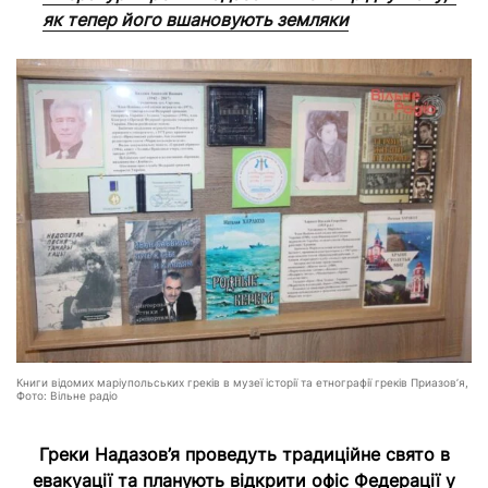
як тепер його вшановують земляки
Книги відомих маріупольських греків в музеї історії та етнографії греків Приазов’я,
Фото: Вільне радіо
Греки Надазов’я проведуть традиційне свято в
евакуації та планують відкрити офіс Федерації у