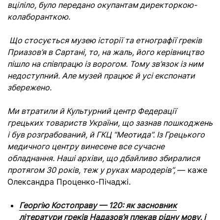
вціліло, було передано окупантам директоркою-
колаборанткою.
Що стосується музею історії та етнографії греків
Приазов’я в Сартані, то, на жаль, його керівництво
пішло на співпрацю із ворогом. Тому зв’язок із ним
недоступний. Але музей працює й усі експонати
збережено.
Ми втратили й Культурний центр Федерації
грецьких товариств України, що зазнав пошкоджень
і був розграбований, й ГКЦ “Меотида”. Із Грецького
медичного центру винесене все сучасне
обладнання. Наші архіви, що дбайливо збиралися
протягом 30 років, теж у руках мародерів”,
— каже
Олександра Проценко-Пічаджі
.
Георгію Костоправу — 120: як засновник
літератури греків Надазов’я плекав рідну мову, і