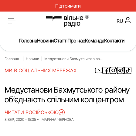
Підтримати
RU
Головна
Новини
Статті
Про нас
Команда
Контакти
Головна
Новини
Медустанови Бахмутського ра...
Головна
Новини
МИ В СОЦІАЛЬНИХ МЕРЕЖАХ
Статті
Окупація
Про нас
Війна
Медустанови Бахмутського району
об’єднають спільним колцентром
Гроші
Освіта
Інструкції
Медицина
ЧИТАТИ РОСІЙСЬКОЮ
8 ВЕР, 2020 - 15:35
МАРИНА ЧЕРНОВА
ЖКГ
Історія
Культура
Інтерв’ю