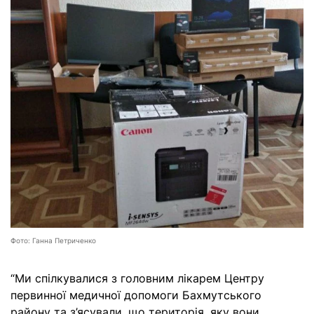
Фото: Ганна Петриченко
“Ми спілкувалися з головним лікарем Центру
первинної медичної допомоги Бахмутського
району та з’ясували, що територія, яку вони