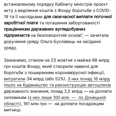
встановленому порядку Кабінету міністрів проєкт
акту з виділення коштів з Фонду боротьби з COVID-
19 та її наслідками
для своєчасної виплати поточної
заробітної плати
та погашення заборгованості
працівникам державних вугледобувних
підприємств
на безповоротній основі”, — зачитала
доручення уряду Ольга Буславець на засіданні
уряду.
Зазначимо, станом на 23 жовтня з майже 66 млрд
грн коштів Фонду, який створили навесні для
боротьби з поширенням коронавірусної інфекції,
витратили
34 млрд (або 52%).
З них понад 16 млрд
пішло на будівництво та реконструкцію автошляхів
державного значення, понад 2,5 млрд — на доплати
силовикам (
з них лише 100 млн — по Донецькій
області
), 161 млн грн — на доплати посадовцям
митниці.