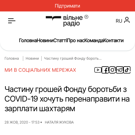
Підтримати
RU
Головна
Новини
Статті
Про нас
Команда
Контакти
Головна
Новини
Частину грошей Фонду бороть...
Головна
Новини
МИ В СОЦІАЛЬНИХ МЕРЕЖАХ
Статті
Окупація
Про нас
Війна
Частину грошей Фонду боротьби з
COVID-19 хочуть перенаправити на
Гроші
Освіта
зарплати шахтарям
Інструкції
Медицина
ЖКГ
Історія
28 ЖОВ, 2020 - 17:53
НАТАЛЯ ЖУКОВА
Культура
Інтерв’ю