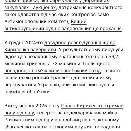
Краматорська, яка бере участь у державних
закупівлях і аукціонах
, дотримання конкурентного
законодавства під час яких контролює саме
Антимонопольний комітет),
Вищий
антикорупційний суд не задовольнив це прохання
.
У грудні 2024-го
досудове розслідування щодо
Кириленка завершили
. У результаті йому висунули
підозру в незаконному збагаченні вже не на 56,2
мільйона гривень, а 72 мільйони. Після цього
посадовцю помʼякшили запобіжний захід
: із нього
зняли електронний браслет і дозволили йому
пересуватися Україною, аби він міг виконувати
службові обовʼязки.
Вже у червні 2025 року
Павло Кириленко отримав
нову підозру
, тепер — за недекларування майна.
Разом із ним підозру в пособництві незаконному
збагаченню також оголосили дружині посадовця