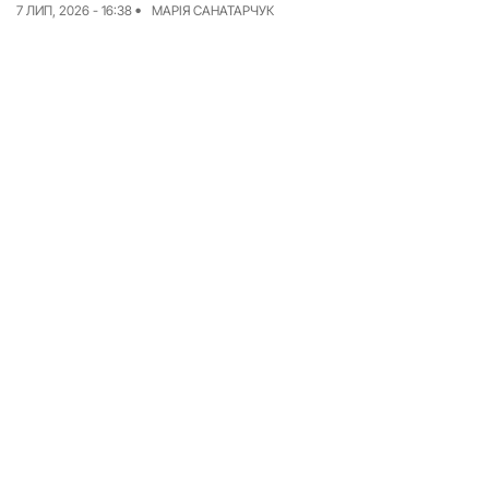
7 ЛИП, 2026 - 16:38
МАРІЯ САНАТАРЧУК
Досьє
Репортажі
Блог
Проєкти
Команда
Реклама
Редакційна політика