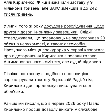
Аллі Кириленко. Жінці визначили заставу у 9
мільйонів гривень, але
ВАКС зменшив її до 242
тисяч гривень
.
У липні того ж року
досудове розслідування щодо
другої підозри Кириленку завершили
. Слідчі
стверджували, що
посадовець не задекларував 20
об’єктів нерухомості, а також автомобіль
.
Наступного місяця
прокурорка у справі клопотала
про відсторонення Кириленка з посади голови
Антимонопольного комітету
, але суд їй відмовив.
Пізніше
постанову з подібною пропозицією
зареєстрували також у Верховній Раді
. Утім,
Кириленко досі продовжує виконувати свої
обовʼязки.
Раніше ми писали, що в червні 2026 року
Павло
Кириленко просив дозволу виїхати у службове