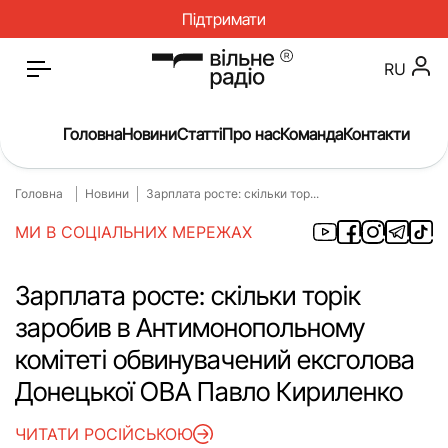
Підтримати
RU
Головна
Новини
Статті
Про нас
Команда
Контакти
Головна
Новини
Зарплата росте: скільки тор...
Головна
Новини
МИ В СОЦІАЛЬНИХ МЕРЕЖАХ
Статті
Окупація
Про нас
Війна
Зарплата росте: скільки торік
заробив в Антимонопольному
Гроші
Освіта
комітеті обвинувачений ексголова
Інструкції
Медицина
Донецької ОВА Павло Кириленко
ЖКГ
Історія
ЧИТАТИ РОСІЙСЬКОЮ
Культура
Інтерв’ю