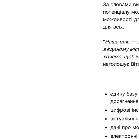
За словами ви
потенціалу мо
можливості дл
для всіх.
“
Наша ціль — з
в єдиному міс
хочемо, щоб к
наголошує Віт
єдину базу
досягнення
цифрові ін
актуальні 
дані про мо
електронні