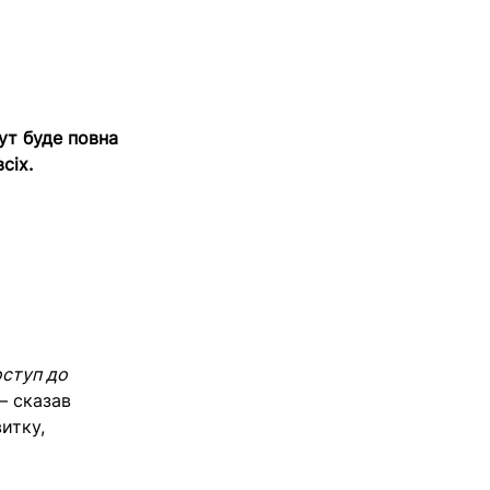
ут буде повна
сіх.
оступ до
 — сказав
итку,