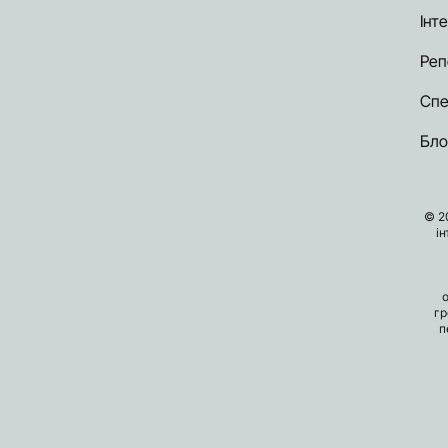
Інт
Реп
Спе
Бло
© 2
і
гр
п