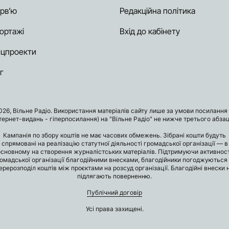
ерв’ю
Редакційна політика
ортажі
Вхід до кабінету
цпроекти
г
026, Вільне Радіо. Використання матеріалів сайту лише за умови посилання 
нтернет-видань - гіперпосилання) на "Вільне Радіо" не нижче третього абзац
Кампанія по збору коштів не має часових обмежень. Зібрані кошти будуть
спрямовані на реалізацію статутної діяльності громадської організації — в
основному на створення журналістських матеріалів. Підтримуючи активност
омадської організації благодійними внесками, благодійники погоджуються
ерерозподіл коштів між проєктами на розсуд організації. Благодійні внески 
підлягають поверненню.
Публічний договір
Усі права захищені.