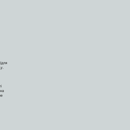
(для
у.
і
 на
не