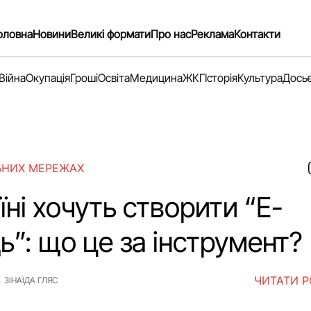
оловна
Новини
Великі формати
Про нас
Реклама
Контакти
Війна
Окупація
Гроші
Освіта
Медицина
ЖКГ
Історія
Культура
Дось
ЬНИХ МЕРЕЖАХ
їні хочуть створити “Е-
”: що це за інструмент?
ЧИТАТИ 
ЗІНАЇДА ГЛЯС