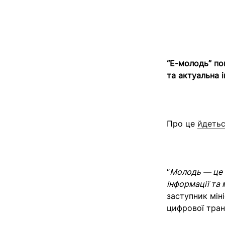
“Е-молодь” по
та актуальна 
Про це
йдеть
“
Молодь — це 
інформації та
заступник мін
цифрової тран