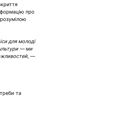
зкриття
нформацію про
зрозумілою
іси для молоді
культури — ми
можливостей
, —
отреби та