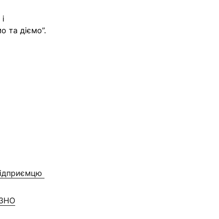
 і
о та діємо”.
 підприємцю
 ЗНО