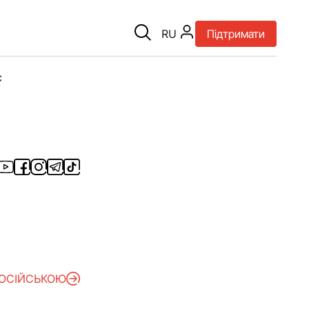
RU
Підтримати
є
РОСІЙСЬКОЮ