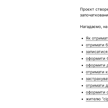
Проєкт створ
започатковани
Нагадаємо,
на
Як отримат
отримати б
записатися
оформити 
оформити 
отримати к
застрахува
отримати д
оформити с
жителю “сі