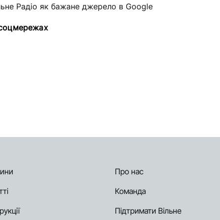
льне Радіо як бажане джерело в Google
 соцмережах
ини
Про нас
тті
Команда
рукції
Підтримати Вільне