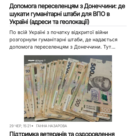
Допомога переселенцям з Донеччини: де
шукати гуманітарні штаби для ВПО в
Україні (адреси та геолокації)
По всій Україні з початку відкритої війни
розгорнули гуманітарні штаби, де надається
допомога переселенцям з Донеччини. Тут
можна отримати необхідну гуманітарну
допомогу, психологічну підтримку та
консультації з різних питань. Для...
29 ЧЕР, 15:21
ГАННА НАЗАРОВА
Підтримка ветеранів та оздоровлення