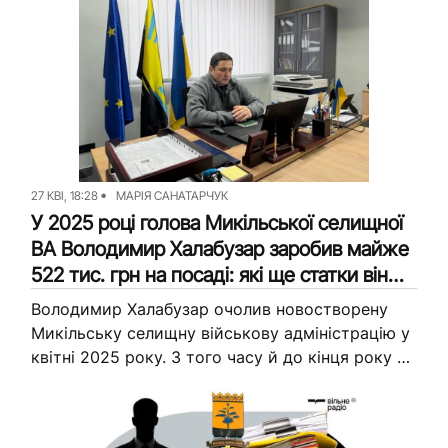
27 КВІ, 18:28
МАРІЯ САНАТАРЧУК
У 2025 році голова Микільської селищної
ВА Володимир Халабузар заробив майже
522 тис. грн на посаді: які ще статки він
задекларував
Володимир Халабузар очолив новостворену
Микільську селищну військову адміністрацію у
квітні 2025 року. З того часу й до кінця року на
посаді йому виплатили близько 522 тисяч
гривень зарплати. Утім, це...