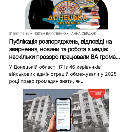
31 БЕР, 19:36
ЄВГЕН ВАКУЛЕНКО
АННА СЕРДЮК
Публікація розпоряджень, відповіді на
звернення, новини та робота з медіа:
наскільки прозоро працювали ВА громад
Донеччини у 2025 (аналітика)
У Донецькій області 17 із 46 керівників
військових адміністрацій обмежували у 2025
році право громадян знати, як
розпоряджаються коштами платників податків
та які правила встановлюють. Журналісти
Вільного Радіо проаналізували роботу...