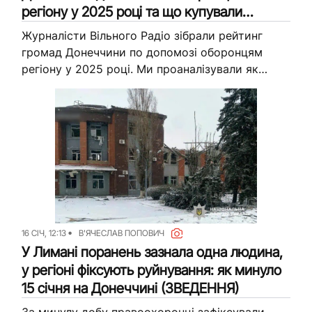
регіону у 2025 році та що купували
(інфографіка, аналіз)
Журналісти Вільного Радіо зібрали рейтинг
громад Донеччини по допомозі оборонцям
регіону у 2025 році. Ми проаналізували як
витрати на запити частин, так і інші підходи
16 СІЧ, 12:13
В'ЯЧЕСЛАВ ПОПОВИЧ
У Лимані поранень зазнала одна людина,
у регіоні фіксують руйнування: як минуло
15 січня на Донеччині (ЗВЕДЕННЯ)
За минулу добу правоохоронці зафіксували