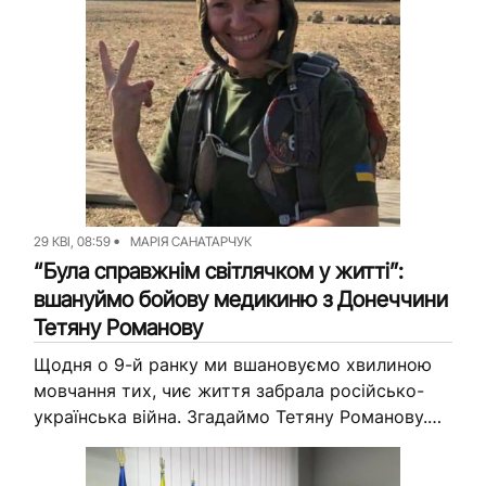
29 КВІ, 08:59
МАРІЯ САНАТАРЧУК
“Була справжнім світлячком у житті”:
вшануймо бойову медикиню з Донеччини
Тетяну Романову
Щодня о 9-й ранку ми вшановуємо хвилиною
мовчання тих, чиє життя забрала російсько-
українська війна. Згадаймо Тетяну Романову.
Жінка стала на захист країни ще в 2016 році.
Згодом служила бойовою медикинею...