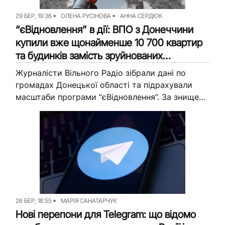
29 БЕР, 19:36
ОЛЕНА РУСІНОВА
АННА СЕРДЮК
“єВідновлення” в дії: ВПО з Донеччини
купили вже щонайменше 10 700 квартир
та будинків замість зруйнованих
(аналітика)
Журналісти Вільного Радіо зібрали дані по
громадах Донецької області та підрахували
масштаби програми “єВідновлення”. За знищене
житло мешканцям області виплатили понад 15
млрд грн. На ці кошти вони змогли придбати...
26 БЕР, 18:55
МАРІЯ САНАТАРЧУК
Нові перепони для Telegram: що відомо