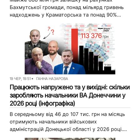
Бахмутської громади, понад мільярд гривень
надходжень у Краматорська та понад 90%
державних коштів у бюджетах окремих
громад. Так виглядає фінансова карта
Донеччини станом...
19 ЧЕР, 19:51
ГАННА НАЗАРОВА
Працюють напружено та у вихідні: скільки
заробляють начальники ВА Донеччини у
2026 році (інфографіка)
В середньому від 46 до 107 тис. грн на місяць
отримують начальники військових
адміністрацій Донецької області у 2026 році.
Вільне Радіо розповідає, кому доплачували за