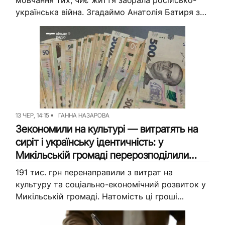
мовчання тих, чиє життя забрала російсько-
українська війна. Згадаймо Анатолія Батиря з
Микільської громади. Одразу після повноліття
він долучився до війська й менш ніж...
13 ЧЕР, 14:15
ГАННА НАЗАРОВА
Зекономили на культурі — витратять на
сиріт і українську ідентичність: у
Микільській громаді перерозподілили
бюджет
191 тис. грн перенаправили з витрат на
культуру та соціально-економічний розвиток у
Микільській громаді. Натомість ці гроші
планують витратити на виплати дітям-сиротам
і програми української ідентичності. Про