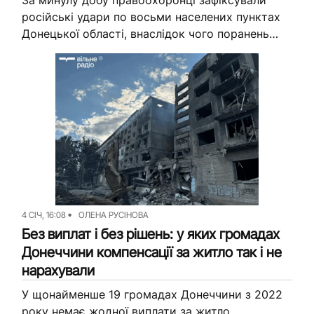
російські удари по восьми населених пунктах
Донецької області, внаслідок чого поранень
зазнала одна цивільна людина. Водночас на
фронті продовжується російський наступ,
найбільше атак — на...
4 СІЧ, 16:08
ОЛЕНА РУСІНОВА
Без виплат і без рішень: у яких громадах
Донеччини компенсації за житло так і не
нарахували
У щонайменше 19 громадах Донеччини з 2022
року немає жодної виплати за житло,