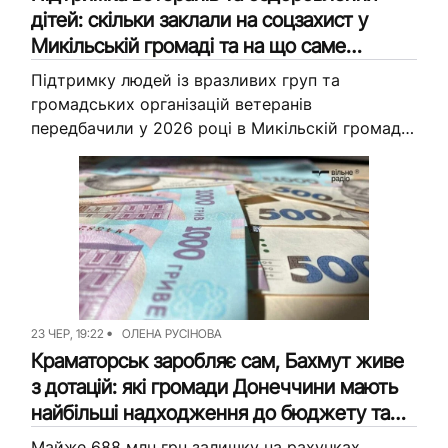
дітей: скільки заклали на соцзахист у
Микільській громаді та на що саме
витратять гроші
Підтримку людей із вразливих груп та
громадських організацій ветеранів
передбачили у 2026 році в Микільскій громаді.
Загалом на соцзахист тут заклали понад 52
млн грн. Розповідаємо детальніше, на які ще...
23 ЧЕР, 19:22
ОЛЕНА РУСІНОВА
Краматорськ заробляє сам, Бахмут живе
з дотацій: які громади Донеччини мають
найбільші надходження до бюджету та
резерви
Майже 688 млн грн залишку на рахунках