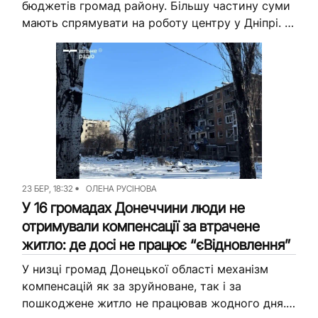
бюджетів громад району. Більшу частину суми
мають спрямувати на роботу центру у Дніпрі.
Про це журналісти Вільного Радіо дізналися з
Програми підтримки та інтеграції ВПО...
23 БЕР, 18:32
ОЛЕНА РУСІНОВА
У 16 громадах Донеччини люди не
отримували компенсації за втрачене
житло: де досі не працює “єВідновлення”
У низці громад Донецької області механізм
компенсацій як за зруйноване, так і за
пошкоджене житло не працював жодного дня.