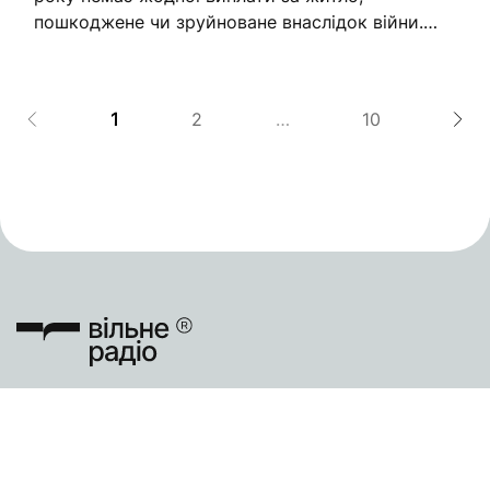
пошкоджене чи зруйноване внаслідок війни.
Робота комісій заблокована через окупацію або
активні бойові дії. Ще в одній...
1
2
…
10
Підтримати