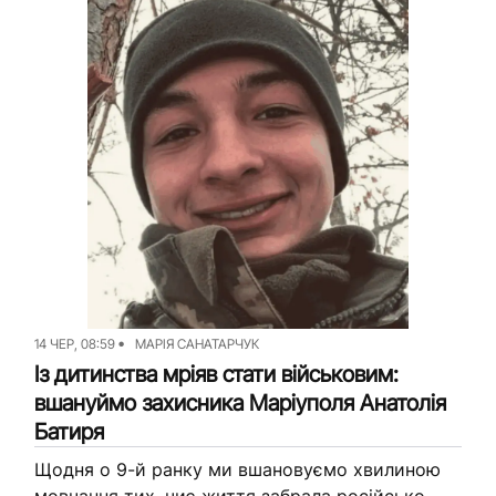
напруженість, кому — за роботу...
14 ЧЕР, 08:59
МАРІЯ САНАТАРЧУК
Із дитинства мріяв стати військовим:
вшануймо захисника Маріуполя Анатолія
Батиря
Щодня о 9-й ранку ми вшановуємо хвилиною