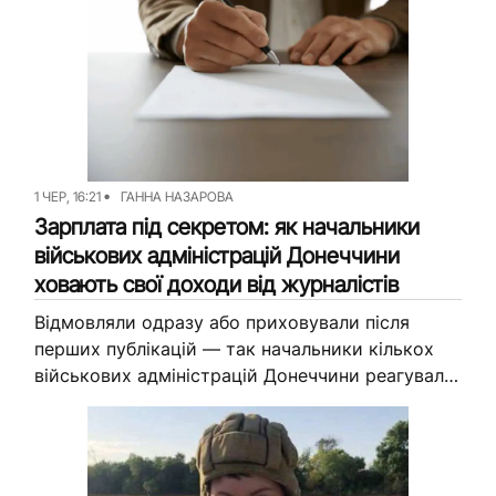
перерозподіл бюджету...
1 ЧЕР, 16:21
ГАННА НАЗАРОВА
Зарплата під секретом: як начальники
військових адміністрацій Донеччини
ховають свої доходи від журналістів
Відмовляли одразу або приховували після
перших публікацій — так начальники кількох
військових адміністрацій Донеччини реагували
на запити Вільного Радіо про їхні зарплати.
Приховувати ці дані посадовці не мають, адже
їхню...