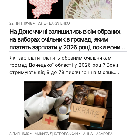
Досьє
Репортажі
Блог
Проєкти
22 ЛИП, 19:48
ЄВГЕН ВАКУЛЕНКО
На Донеччині залишились вісім обраних
Команда
Реклама
на виборах очільників громад, яким
платять зарплати у 2026 році, поки вони
Редакційна політика
не керують
Які зарплати платять обраним очільникам
громад Донецької області у 2026 році? Вони
отримують від 9 до 79 тисяч грн на місяць.
Розповідаємо детально про зарплати кожного
обраного голови громади Донеччини.
8 ЛИП, 16:19
МИКИТА ДНЄПРОВСЬКИЙ
АННА НАЗАРОВА