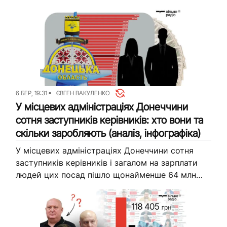
З 46 громад Донеччини станом на 2026 рік
таких 16: у...
6 БЕР, 19:31
ЄВГЕН ВАКУЛЕНКО
У місцевих адміністраціях Донеччини
сотня заступників керівників: хто вони та
скільки заробляють (аналіз, інфографіка)
У місцевих адміністраціях Донеччини сотня
заступників керівників і загалом на зарплати
людей цих посад пішло щонайменше 64 млн
грн за 2025 рік. Журналісти Вільного Радіо
проаналізували рівень оплати в різних...