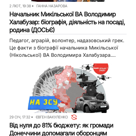
2 ЛЮТ, 19:38
ГАННА НАЗАРОВА
Начальник Микільської ВА Володимир
Халабузар: біографія, діяльність на посаді,
родина (ДОСЬЄ)
Педагог, аграрій, волонтер, надазовський грек.
Це факти з біографії начальника Микільської
(Нікольської) ВА Володимира Халабузара.
Очолив військову адміністрацію він навесні
2025 року. Вільне Радіо зібрало досьє на
посадовця і розповідає,...
29 СІЧ, 17:32
ЄВГЕН ВАКУЛЕНКО
Від нуля до 81% бюджету: як громади
Донеччини допомагали оборонцям